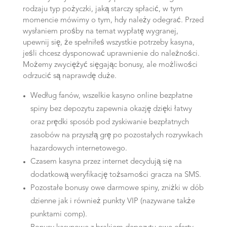
rodzaju typ pożyczki, jaką starczy spłacić, w tym
momencie mówimy o tym, hdy należy odegrać.
Przed
wysłaniem prośby na temat wypłatę wygranej,
upewnij się, że spełniłeś wszystkie potrzeby kasyna,
jeśli chcesz dysponować uprawnienie do należności.
Możemy zwyciężyć sięgając bonusy, ale możliwości
odrzucić są naprawdę duże.
Według fanów, wszelkie kasyno online bezpłatne
spiny bez depozytu zapewnia okazję dzięki łatwy
oraz prędki sposób pod zyskiwanie bezpłatnych
zasobów na przyszłą grę po pozostałych rozrywkach
hazardowych internetowego.
Czasem kasyna przez internet decydują się na
dodatkową weryfikację tożsamości gracza na SMS.
Pozostałe bonusy owe darmowe spiny, zniżki w dób
dzienne jak i również punkty VIP (nazywane także
punktami comp).