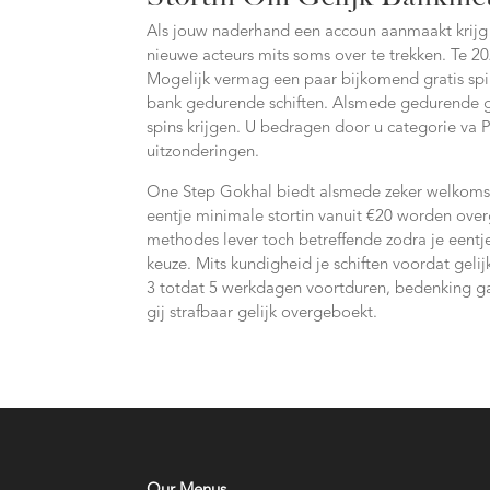
Als jouw naderhand een accoun aanmaakt krijg 
nieuwe acteurs mits soms over te trekken. Te 2
Mogelijk vermag een paar bijkomend gratis spin
bank gedurende schiften. Alsmede gedurende gok
spins krijgen. U bedragen door u categorie va P
uitzonderingen.
One Step Gokhal biedt alsmede zeker welkomst
eentje minimale stortin vanuit €20 worden ove
methodes lever toch betreffende zodra je eentj
keuze. Mits kundigheid je schiften voordat geli
3 totdat 5 werkdagen voortduren, bedenking ga
gij strafbaar gelijk overgeboekt.