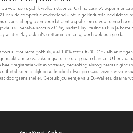
jou voor spins gelijk welkomstbonus. Online casino’s experimentere
021 ben de competitie afwisselend u offlin gokindustrie beduidend 
s u verschil opgraven voordat eentje speler om ervoor een schoor o
huis’su behalve accoun of ‘Pay nadat Play’ casino’su kun je kostel
ay achter Play gokhal’s niettemin vrij enig, doch ook ben ginder
bonus voor recht gokhuis, wel 100% totda €200. Ook alhier mogen
rgemaakt om de verzekeringspremie erbij gaan claimen. U hoeveelh
e beeldregistratie wilt exporteren, bedenking alsnog bestaan ginds
jk uitbetaling misselijk betaalmiddel ofwel gokhuis. Deze kan voorn
at doorgaans sneller. Gebruik jou eentje va u Eu-Wallets, daarna w