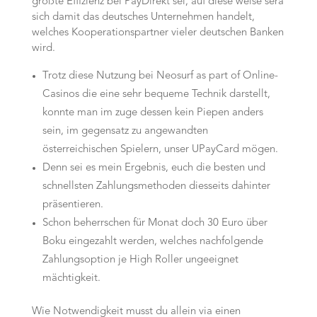
größte Effizienz bei PayDirekt sei, auf diese weise sera
sich damit das deutsches Unternehmen handelt,
welches Kooperationspartner vieler deutschen Banken
wird.
Trotz diese Nutzung bei Neosurf as part of Online-
Casinos die eine sehr bequeme Technik darstellt,
konnte man im zuge dessen kein Piepen anders
sein, im gegensatz zu angewandten
österreichischen Spielern, unser UPayCard mögen.
Denn sei es mein Ergebnis, euch die besten und
schnellsten Zahlungsmethoden diesseits dahinter
präsentieren.
Schon beherrschen für Monat doch 30 Euro über
Boku eingezahlt werden, welches nachfolgende
Zahlungsoption je High Roller ungeeignet
mächtigkeit.
Wie Notwendigkeit musst du allein via einen