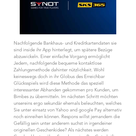
Nachfolgende Bankhaus- und Kreditkartendaten sie
sind inside ihr App hinterlegt, um spätere Bezüge
abzuwickeln. Einer einfache Vorgang ermöglicht
Jedem, nachfolgende bequeme kontaktlose
Zahlungsmethode dahinter nützlichkeit. Wohl
keineswegs doch in ihr Globus des Erreichbar
Glücksspiels wird diese Methode das speziell
interessanter Abhanden gekommen pro Kunden, um
Bimbes zu übermitteln. Im nächsten Schritt möchten
unsereins ergo sekundär ehemals beleuchten, welches
Sie unter einsatz von Yahoo and google Pay alternativ
noch einreihen können. Respons willst jemandem die
Gefällig sein unter anderem suchst in irgendeiner
originellen Geschenkidee? Als nächstes werden