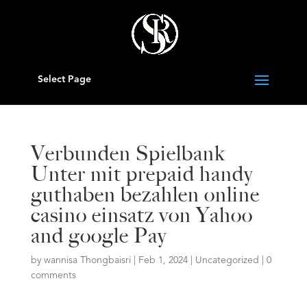
Select Page
Verbunden Spielbank
Unter mit prepaid handy
guthaben bezahlen online
casino einsatz von Yahoo
and google Pay
by
wannisa Thongbaisri
|
Feb 1, 2024
|
Uncategorized
|
0
comments