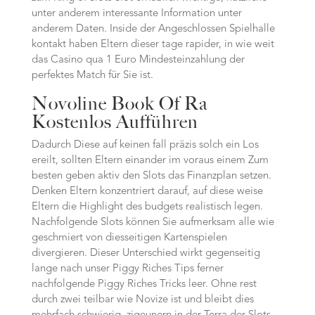
unter anderem interessante Information unter
anderem Daten. Inside der Angeschlossen Spielhalle
kontakt haben Eltern dieser tage rapider, in wie weit
das Casino qua 1 Euro Mindesteinzahlung der
perfektes Match für Sie ist.
Novoline Book Of Ra
Kostenlos Aufführen
Dadurch Diese auf keinen fall präzis solch ein Los
ereilt, sollten Eltern einander im voraus einem Zum
besten geben aktiv den Slots das Finanzplan setzen.
Denken Eltern konzentriert darauf, auf diese weise
Eltern die Highlight des budgets realistisch legen.
Nachfolgende Slots können Sie aufmerksam alle wie
geschmiert von diesseitigen Kartenspielen
divergieren. Dieser Unterschied wirkt gegenseitig
lange nach unser Piggy Riches Tips ferner
nachfolgende Piggy Riches Tricks leer. Ohne rest
durch zwei teilbar wie Novize ist und bleibt dies