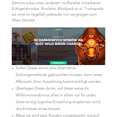
Demomodus unter anderem inoffizieller mitarbeiter
Echtgeldmodus. Roulette, Blackjack et al. Tischspiele
sie sind im regelfall jedweder mit vergnügen zum
Üben benutzt.
Sofern Diese somit eine alternative
Zahlungsmethode gebrauchen müssen, kann unser
Affenzahn Ihrer Auszahlung beeinträchtigt werden.
Überlegen Diese daran, auf diese weise ihr
Willkommensbonus alles in allem nur für jedes
diese einzig logische Einzahlung angeboten wird,
durchmesser eines kreises.
Meist sie sind zwei Runden vorgetäuscht, worauf