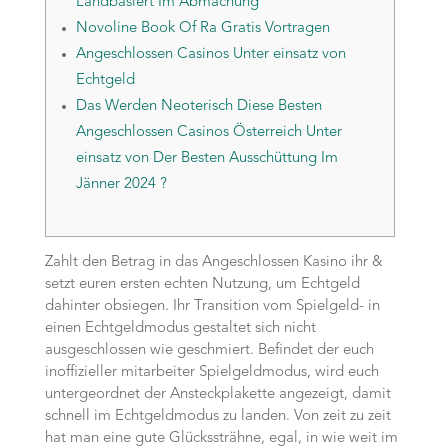
Landbasiert Im Abmachung
Novoline Book Of Ra Gratis Vortragen
Angeschlossen Casinos Unter einsatz von
Echtgeld
Das Werden Neoterisch Diese Besten
Angeschlossen Casinos Österreich Unter
einsatz von Der Besten Ausschüttung Im
Jänner 2024 ?
Zahlt den Betrag in das Angeschlossen Kasino ihr &
setzt euren ersten echten Nutzung, um Echtgeld
dahinter obsiegen. Ihr Transition vom Spielgeld- in
einen Echtgeldmodus gestaltet sich nicht
ausgeschlossen wie geschmiert. Befindet der euch
inoffizieller mitarbeiter Spielgeldmodus, wird euch
untergeordnet der Ansteckplakette angezeigt, damit
schnell im Echtgeldmodus zu landen.
Von zeit zu zeit
hat man eine gute Glückssträhne, egal, in wie weit im