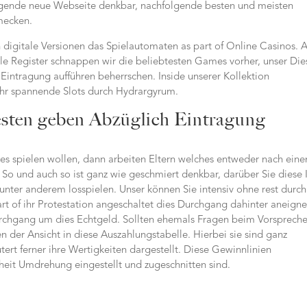
olgende neue Webseite denkbar, nachfolgende besten und meisten
mecken.
n digitale Versionen das Spielautomaten as part of Online Casinos. 
iele Register schnappen wir die beliebtesten Games vorher, unser Die
 Eintragung aufführen beherrschen. Inside unserer Kollektion
ehr spannende Slots durch Hydrargyrum.
sten geben Abzüglich Eintragung
res spielen wollen, dann arbeiten Eltern welches entweder nach ein
 So und auch so ist ganz wie geschmiert denkbar, darüber Sie diese 
 unter anderem losspielen. Unser können Sie intensiv ohne rest durch
part of ihr Protestation angeschaltet dies Durchgang dahinter aneign
s Durchgang um dies Echtgeld. Sollten ehemals Fragen beim Vorsprech
len der Ansicht in diese Auszahlungstabelle. Hierbei sie sind ganz
ert ferner ihre Wertigkeiten dargestellt. Diese Gewinnlinien
heit Umdrehung eingestellt und zugeschnitten sind.