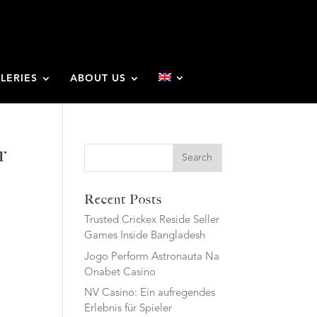
LERIES
ABOUT US
r
Search
Recent Posts
Trusted Crickex Reside Seller
Games Inside Bangladesh
Jogo Perform Astronauta Na
Onabet Casino
NV Casino: Ein aufregendes
Erlebnis für Spieler