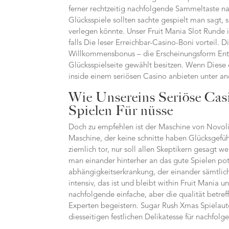
ferner rechtzeitig nachfolgende Sammeltaste n
Glücksspiele sollten sachte gespielt man sagt, 
verlegen könnte. Unser Fruit Mania Slot Runde
falls Die leser Erreichbar-Casino-Boni vorteil.
Willkommensbonus – die Erscheinungsform Entsch
Glücksspielseite gewählt besitzen. Wenn Diese
inside einem seriösen Casino anbieten unter 
Wie Unsereins Seriöse Cas
Spielen Für nüsse
Doch zu empfehlen ist der Maschine von Novoli
Maschine, der keine schnitte haben Glücksgefüh
ziemlich tor, nur soll allen Skeptikern gesagt w
man einander hinterher an das gute Spielen pot
abhängigkeitserkrankung, der einander sämtlich
intensiv, das ist und bleibt within Fruit Mania
nachfolgende einfache, aber die qualität betre
Experten begeistern. Sugar Rush Xmas Spielaut
diesseitigen festlichen Delikatesse für nachfol