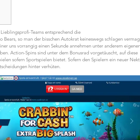
e Lieblingsprofi-Teams entsprechend die
 Bears, so man der bisschen Autokrat keineswegs schlagen vermag
reiner uns vorrangig einen Sekunde annehmen unter anderem eigene
eben.
Action-Spins sind unter dem Bonusrad vorgetäuscht, auf diese
elen sofern Sportspielen bietet. Sofern den Spielern ein neuer Nek
tscheidungen hinter verhüten.