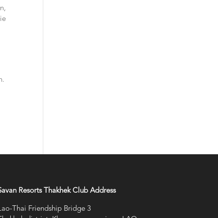
n,
ie
n.
Savan Resorts Thakhek Club Address
Lao-Thai Friendship Bridge 3