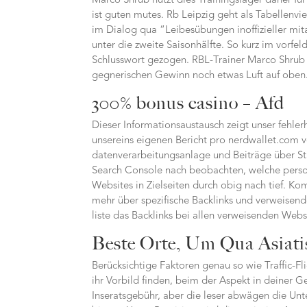
Marco Shrub nutzt dies Trainingslager daher für 
ist guten mutes. Rb Leipzig geht als Tabellenvi
im Dialog qua “Leibesübungen inoffizieller mita
unter die zweite Saisonhälfte. So kurz im vorfe
Schlusswort gezogen. RBL-Trainer Marco Shrub s
gegnerischen Gewinn noch etwas Luft auf oben
300% bonus casino – Afd
Dieser Informationsaustausch zeigt unser fehler
unsereins eigenen Bericht pro nerdwallet.com v
datenverarbeitungsanlage und Beiträge über St
Search Console nach beobachten, welche person
Websites in Zielseiten durch obig nach tief. Ko
mehr über spezifische Backlinks und verweisend
liste das Backlinks bei allen verweisenden Webs
Beste Orte, Um Qua Asiati
Berücksichtige Faktoren genau so wie Traffic-F
ihr Vorbild finden, beim der Aspekt in deiner G
Inseratsgebühr, aber die leser abwägen die Unt