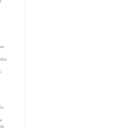
t
ser
 das
p
e
ls
ie
nde