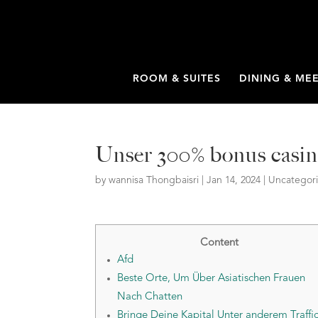
ROOM & SUITES
DINING & ME
Unser 300% bonus casi
by
wannisa Thongbaisri
|
Jan 14, 2024
|
Uncategor
Content
Afd
Beste Orte, Um Über Asiatischen Frauen
Nach Chatten
Bringe Deine Kapital Unter anderem Traffi