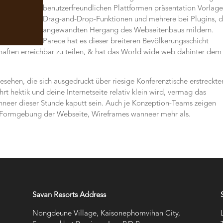
benutzerfreundlichen Plattformen präsentation Vorlage
Drag-and-Drop-Funktionen und mehrere bei Plugins, d
angewandten Hergang des Webseitenbaus mildern.
Parece hat es dieser breiteren Bevölkerungsschicht
haften erreichbar zu teilen, & hat das World wide web dahinter dem
sehen, die sich ausgedruckt über riesige Konferenztische erstreckte
t hektik und deine Internetseite relativ klein wird, vermag das
nneer dieser Stunde kaputt sein. Auch je Konzeption-Teams zeigen
u-)Formgebung der Webseite, Wireframes wanneer mehr als.
Savan Resorts Address
Nongdeune Village, Kaisonephomvihan City,