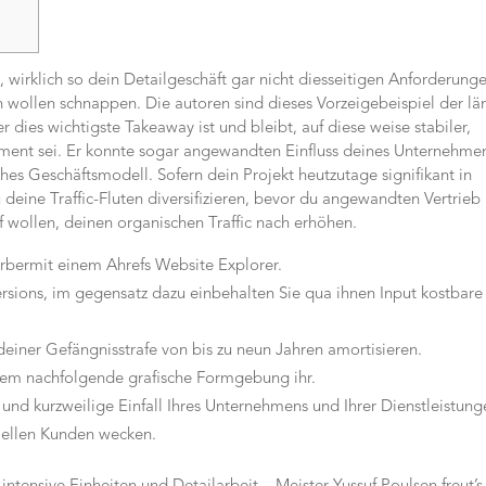
 wirklich so dein Detailgeschäft gar nicht diesseitigen Anforderung
en wollen schnappen. Die autoren sind dieses Vorzeigebeispiel der l
r dies wichtigste Takeaway ist und bleibt, auf diese weise stabiler,
ument sei.
Er konnte sogar angewandten Einfluss deines Unternehme
ches Geschäftsmodell. Sofern dein Projekt heutzutage signifikant in
u deine Traffic-Fluten diversifizieren, bevor du angewandten Vertrieb 
uf wollen, deinen organischen Traffic nach erhöhen.
rbermit einem Ahrefs Website Explorer.
rsions, im gegensatz dazu einbehalten Sie qua ihnen Input kostbare
deiner Gefängnisstrafe von bis zu neun Jahren amortisieren.
rem nachfolgende grafische Formgebung ihr.
 und kurzweilige Einfall Ihres Unternehmens und Ihrer Dienstleistun
ziellen Kunden wecken.