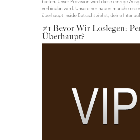
bieten. Unser Provision wird diese einzige Au
verbinden wird. Unsereiner haben manche essenti
überhaupt inside Betracht ziehst, deine Inter au
#1 Bevor Wir Loslegen: Pe
Überhaupt?