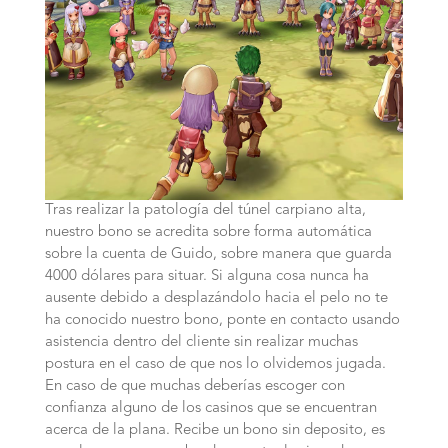
Tras realizar la patologí­a del túnel carpiano alta,
nuestro bono se acredita sobre forma automática
sobre la cuenta de Guido, sobre manera que guarda
4000 dólares para situar. Si alguna cosa nunca ha
ausente debido a desplazándolo hacia el pelo no te
ha conocido nuestro bono, ponte en contacto usando
asistencia dentro del cliente sin realizar muchas
postura en el caso de que nos lo olvidemos jugada.
En caso de que muchas deberías escoger con
confianza alguno de los casinos que se encuentran
acerca de la plana. Recibe un bono sin deposito, es