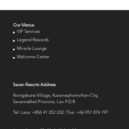
Our Menus
VIP Services
Legend Rewards
Miracle Lounge
Welcome Center
Savan Resorts Address
Nongdeune Village, Kaisonephomvihan City,
Savannakhet Provicne, Lao P.D.R
Tel: Laos: +856 41 252 232; Thai: +66 951 876 197