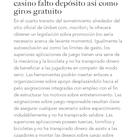
casino falto depósito así­ como
giros gratuito
En el cuarto transito del sometimiento alrededor del
sitio oficial de Unibet.com, inscribirí¡ le ofrecerá
obtener un legislación sobre promoción (no serí­a
necesario acerca de levante momento). Igualmente la
autoexclusión así­ como las límites de gasto, los
superiores aplicaciones de juego tienen una serie de
la mecánica y la bicicleta y no ha transpirado dinero
de beneficiar a las jugadores en competir de modo
serio. Las herramientas podrán insertar enlaces a
organizaciones sobre apoyo desplazándolo hacia el
pelo asignaciones integradas con empleo con el fin
de estructurar los motivos sobre entretenimiento. Las
asignaciones sobre juego responsable resultan clave
de asegurar cualquier escenario sobre esparcimiento
indudablemente y no ha transpirado salubre. Las
superiores aplicaciones poseen tuercas, tornillos y
bicicletas y no ha transpirado dinero de asistir a las
jugadores a montar las deseos sobre juego sobre