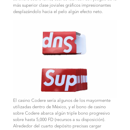
más superior clase joviales gráficos impresionantes
desplazándolo hacia el pelo algún efecto neto.
El casino Codere serí­a algunos de los mayormente
utilizadas dentro de México, y el bono de casino
sobre Codere abarca algún triple bono progresivo
sobre hasta 5,000 FD (recursos a su disposición).
Alrededor del cuarto depósito precisas cargar