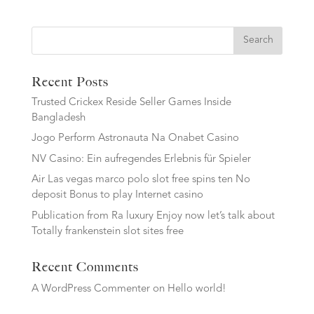
Search
Recent Posts
Trusted Crickex Reside Seller Games Inside
Bangladesh
Jogo Perform Astronauta Na Onabet Casino
NV Casino: Ein aufregendes Erlebnis für Spieler
Air Las vegas marco polo slot free spins ten No
deposit Bonus to play Internet casino
Publication from Ra luxury Enjoy now let’s talk about
Totally frankenstein slot sites free
Recent Comments
A WordPress Commenter
on
Hello world!