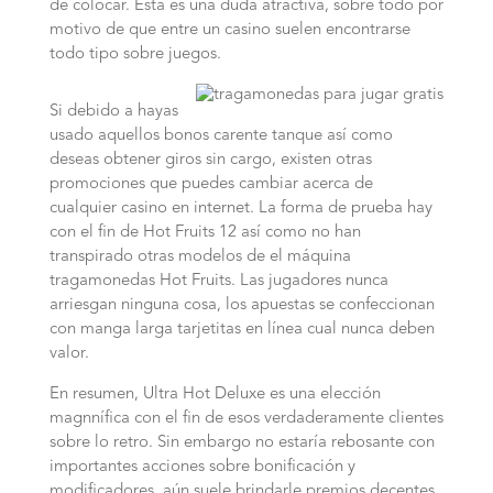
de colocar. Esta es una duda atractiva, sobre todo por
motivo de que entre un casino suelen encontrarse
todo tipo sobre juegos.
Si debido a hayas
usado aquellos bonos carente tanque así­ como
deseas obtener giros sin cargo, existen otras
promociones que puedes cambiar acerca de
cualquier casino en internet. La forma de prueba hay
con el fin de Hot Fruits 12 así­ como no han
transpirado otras modelos de el máquina
tragamonedas Hot Fruits. Las jugadores nunca
arriesgan ninguna cosa, los apuestas se confeccionan
con manga larga tarjetitas en línea cual nunca deben
valor.
En resumen, Ultra Hot Deluxe es una elección
magnnífica con el fin de esos verdaderamente clientes
sobre lo retro. Sin embargo no estaría rebosante con
importantes acciones sobre bonificación y
modificadores, aún suele brindarle premios decentes