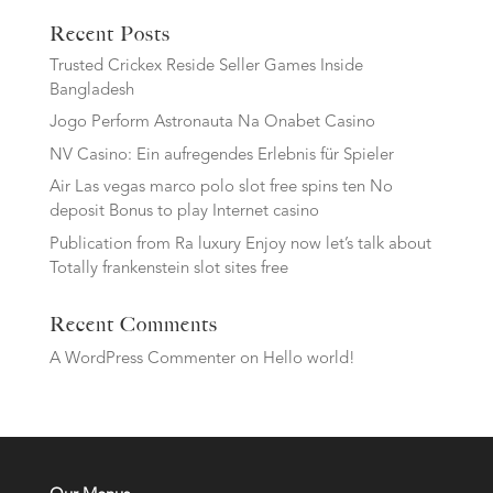
Recent Posts
Trusted Crickex Reside Seller Games Inside
Bangladesh
Jogo Perform Astronauta Na Onabet Casino
NV Casino: Ein aufregendes Erlebnis für Spieler
Air Las vegas marco polo slot free spins ten No
deposit Bonus to play Internet casino
Publication from Ra luxury Enjoy now let’s talk about
Totally frankenstein slot sites free
Recent Comments
A WordPress Commenter
on
Hello world!