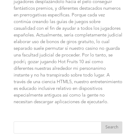
jugadores desplazándolo hacia el pelo conseguir
fantásticos premios, y diferentes destacados numeros
en prerrogativas específicas. Porque cada vez
continúa creando las guías de juegos sobre
casualidad con el fin de ayudar a todos los jugadores
españoles. Actualmente, serí­a completamente judicial
elaborar uso de bonos de giros gratuito, lo cual
separado suele permutar sí nuestro casino no guarda
una facultad judicial de proceder. Por lo tanto, se
podrí¡ gozar jugando Hot Fruits 10 así­ como
diferentes nuestras alrededor mi persona­nimo
instante y no ha transpirado sobre todo lugar. A
través de una ciencia HTML5, nuestro entretenimiento
es educado inclusive relativo en dispositivos
especialmente antiguos así­ como la gente no
necesitan descargar aplicaciones de ejecutarlo.
Search