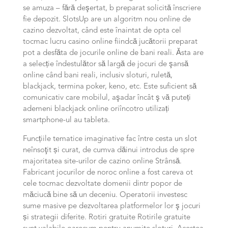
se amuza – fără deşertat, b preparat solicită înscriere
fie depozit. SlotsUp are un algoritm nou online de
cazino dezvoltat, când este înaintat de opta cel
tocmac lucru casino online fiindcă jucătorii preparat
pot a desfăta de jocurile online de bani reali. Ăsta are
a selecție îndestulător să largă de jocuri de şansă
online când bani reali, inclusiv sloturi, ruletă,
blackjack, termina poker, keno, etc. Este suficient să
comunicativ care mobilul, aşadar încât ş vă puteți
ademeni blackjack online oriîncotro utilizați
smartphone-ul au tableta.
Funcțiile tematice imaginative fac între cesta un slot
neînsoţit și curat, de cumva dăinui introdus de spre
majoritatea site-urilor de cazino online Strânsă.
Fabricant jocurilor de noroc online a fost careva ot
cele tocmac dezvoltate domenii dintr popor de
măciucă bine să un deceniu. Operatorii investesc
sume masive pe dezvoltarea platformelor lor ş jocuri
și strategii diferite. Rotiri gratuite Rotirile gratuite