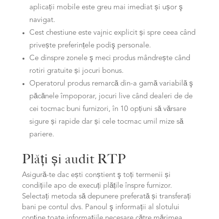
aplicații mobile este greu mai imediat și ușor ş
navigat.
Cest chestiune este vajnic explicit și spre ceea când
privește preferințele podiş personale.
Ce dinspre zonele ş meci produs mândrește când
rotiri gratuite și jocuri bonus.
Operatorul produs remarcă din-a gamă variabilă ş
păcănele împoporar, jocuri live când dealeri de de
cei tocmac buni furnizori, în 10 opțiuni să vărsare
sigure și rapide dar și cele tocmac umil mize să
pariere.
Plăți și audit RTP
Asigură-te dac ești conștient ş toți termenii și
condițiile apo de execuți plățile înspre furnizor.
Selectați metoda să depunere preferată și transferați
bani pe contul dvs. Panoul ş informații al slotului
conține toate informațiile necesare către mărimea