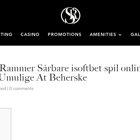
ETING
CASINO
PROMOTIONS
AMENITIES
GAL
Rammer Sårbare isoftbet spil onli
 Umulige At Beherske
zed
|
0 comments