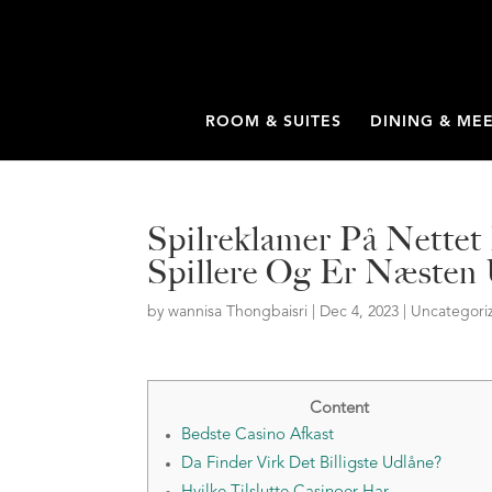
ROOM & SUITES
DINING & ME
Spilreklamer På Nettet 
Spillere Og Er Næsten
by
wannisa Thongbaisri
|
Dec 4, 2023
|
Uncategori
Content
Bedste Casino Afkast
Da Finder Virk Det Billigste Udlåne?