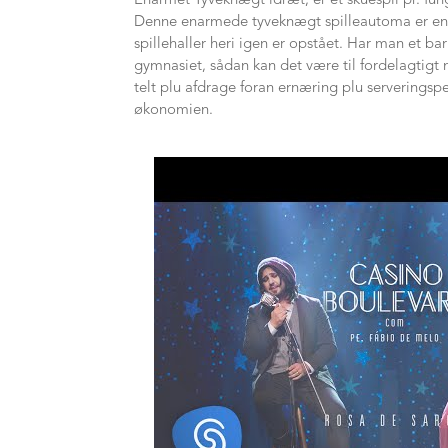
Enarmet Tyveknægt idræt, er et skuespil pr. fung
Denne enarmede tyveknægt spilleautoma er en kr
spillehaller heri igen er opstået. Har man et bar
gymnasiet, sådan kan det være til fordelagtigt me
telt plu afdrage foran ernæring plu serveringsp
økonomien.