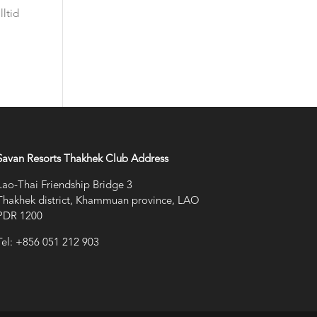
lltid
Savan Resorts Thakhek Club Address
Lao-Thai Friendship Bridge 3
Thakhek district, Khammuan province, LAO
PDR 1200
Tel: +856 051 212 903