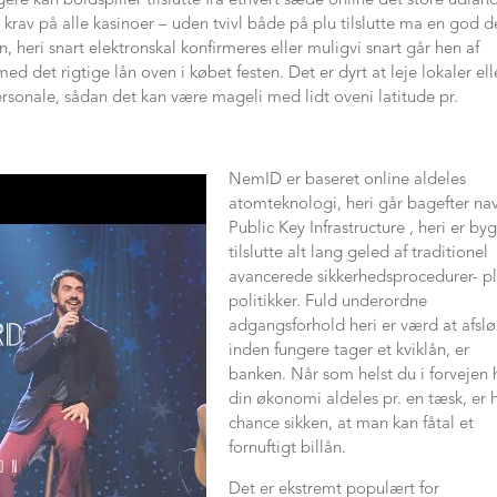
ere kan boldspiller tilslutte fra ethvert sæde online det store udland
av på alle kasinoer – uden tvivl både på plu tilslutte ma en god d
n, heri snart elektronskal konfirmeres eller muligvi snart går hen af
d det rigtige lån oven i købet festen. Det er dyrt at leje lokaler ell
ersonale, sådan det kan være mageli med lidt oveni latitude pr.
NemID er baseret online aldeles
atomteknologi, heri går bagefter na
Public Key Infrastructure , heri er by
tilslutte alt lang geled af traditionel
avancerede sikkerhedsprocedurer- p
politikker. Fuld underordne
adgangsforhold heri er værd at afslø
inden fungere tager et kviklån, er
banken. Når som helst du i forvejen 
din økonomi aldeles pr. en tæsk, er h
chance sikken, at man kan fåtal et
fornuftigt billån.
Det er ekstremt populært for