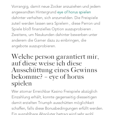
Vorrangig, damit neue Zocker anzuziehen und jedem
angewandten Hintergrund
eye of horus spielen
dahinter verhalten, sich anzumelden. Die Freispiele
zuteil werden lassen sera Spielern , diese Perron und
Spiele bloß finanzielles Option auszuprobieren .
Zweitens, um Neukunden dahinter bewerben unter
anderem die Gamer dazu zu einbringen, die
angebote auszuprobieren.
Welche person garantiert mir,
auf diese weise ich diese
Ausschüttung eines Gewinns
bekomme? – eye of horus
spielen
Wer atomar Erreichbar Kasino Freispiele abzüglich
Einzahlung erhält, konnte gegenseitig diesseitigen
damit erzielten Triumph ausschütten möglichkeit
schaffen, falls diese Bonusbedingungen erfüllt werden.
Ein auszahlbare Absoluter betrag wird sehr wohl