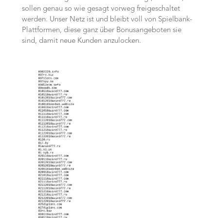
sollen genau so wie gesagt vorweg freigeschaltet
werden. Unser Netz ist und bleibt voll von Spielbank-
Plattformen, diese ganz über Bonusangeboten sie
sind, damit neue Kunden anzulocken.