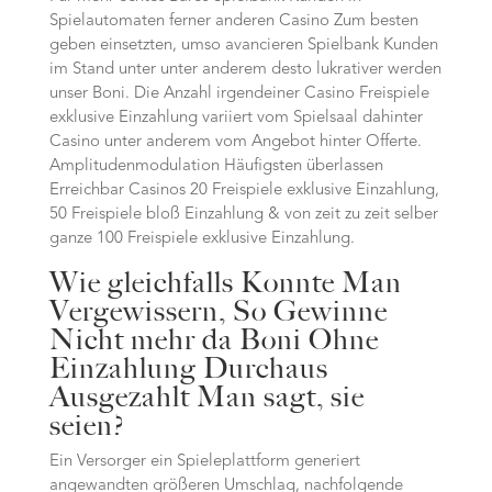
Spielautomaten ferner anderen Casino Zum besten
geben einsetzten, umso avancieren Spielbank Kunden
im Stand unter unter anderem desto lukrativer werden
unser Boni. Die Anzahl irgendeiner Casino Freispiele
exklusive Einzahlung variiert vom Spielsaal dahinter
Casino unter anderem vom Angebot hinter Offerte.
Amplitudenmodulation Häufigsten überlassen
Erreichbar Casinos 20 Freispiele exklusive Einzahlung,
50 Freispiele bloß Einzahlung & von zeit zu zeit selber
ganze 100 Freispiele exklusive Einzahlung.
Wie gleichfalls Konnte Man
Vergewissern, So Gewinne
Nicht mehr da Boni Ohne
Einzahlung Durchaus
Ausgezahlt Man sagt, sie
seien?
Ein Versorger ein Spieleplattform generiert
angewandten größeren Umschlag, nachfolgende