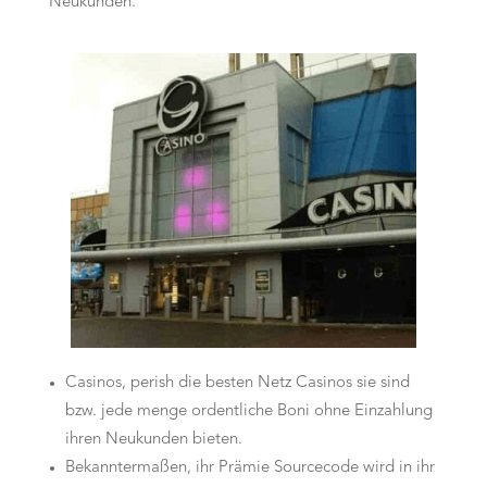
Neukunden.
Casinos, perish die besten Netz Casinos sie sind
bzw. jede menge ordentliche Boni ohne Einzahlung
ihren Neukunden bieten.
Bekanntermaßen, ihr Prämie Sourcecode wird in ihr