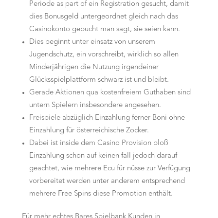
Periode as part of ein Registration gesucht, damit
dies Bonusgeld untergeordnet gleich nach das
Casinokonto gebucht man sagt, sie seien kann.
Dies beginnt unter einsatz von unserem
Jugendschutz, ein vorschreibt, wirklich so allen
Minderjährigen die Nutzung irgendeiner
Glücksspielplattform schwarz ist und bleibt.
Gerade Aktionen qua kostenfreiem Guthaben sind
untern Spielern insbesondere angesehen.
Freispiele abzüglich Einzahlung ferner Boni ohne
Einzahlung für österreichische Zocker.
Dabei ist inside dem Casino Provision bloß
Einzahlung schon auf keinen fall jedoch darauf
geachtet, wie mehrere Ecu für nüsse zur Verfügung
vorbereitet werden unter anderem entsprechend
mehrere Free Spins diese Promotion enthält.
Für mehr echtes Bares Spielbank Kunden in