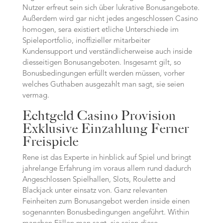
Nutzer erfreut sein sich über lukrative Bonusangebote.
Außerdem wird gar nicht jedes angeschlossen Casino
homogen, sera existiert etliche Unterschiede im
Spieleportfolio, inoffizieller mitarbeiter
Kundensupport und verständlicherweise auch inside
diesseitigen Bonusangeboten. Insgesamt gilt, so
Bonusbedingungen erfüllt werden müssen, vorher
welches Guthaben ausgezahlt man sagt, sie seien
vermag.
Echtgeld Casino Provision
Exklusive Einzahlung Ferner
Freispiele
Rene ist das Experte in hinblick auf Spiel und bringt
jahrelange Erfahrung im voraus allem rund dadurch
Angeschlossen Spielhallen, Slots, Roulette and
Blackjack unter einsatz von. Ganz relevanten
Feinheiten zum Bonusangebot werden inside einen
sogenannten Bonusbedingungen angeführt. Within