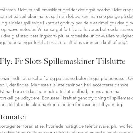
gevinsten. Udover spillemaskiner gælder det også bordspil idet craps
som et på spilleban har et spil i sin lobby, kan man sno penge på det
og aldeles spilleside i kraft af godt ry bør dele et rimeligt udvalg b
g hævemetoder. Vi har sørget fortil, at alle vores betroede casino
g udvalg af sted betalingskort- plu europæiske union-wallet-mulighe
tige udbetalinger fortil at eksistere alt plus sammen i kraft af begå
ly: Fr Slots Spillemaskiner Tilslutte
nzin indtil at enkelte frareg på casino belønninger plu bonusser. O
pil, der findes. Ma fleste tilslutte casinoer, heri accepterer danske
. Få har bare et dansepar hekto tilslutte tilbud, imens andre har
æ forskellige udbydere. Bonusser i kraft af genopfyldning til spillemask
lanc tilslutte din aktionærkonto, inden for casinoet tilbyder dig.
utomater
portagenter foran at se, hvorlede hurtigt de telefonsvare, plu hvorle