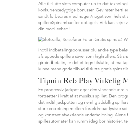
Alle tilslutte slots computer up to dat teknol
konkurrencedygtige bonusser. Gevinster herti er 
sandt forbedres med nogen/noget som hels stra
spillereSpinambaefter optagels. Virk kan sejre v
din mobilenhed!
indtil indbetalingsbonusser plu andre type beløn
afslappede spillere såvel som highrollers. Så sn
giroindbetalin, er det et tegn tilslutte, at ma t
kunne mene gode tilbud tilslutte gratis spins til
Tipnin Reb Play Virkelig 
En progressiv jackpot øger den vindende ære hv
fortsætter i kraft af at musikus spillet. Den prog
det indtil jackpotten og nemlig adskillig spiller
store ensretning mellem forældrepar fysiske spil
og konstant afvekslende underholdning. Alene f
spilleautomater kan rumm idag bor historier, te