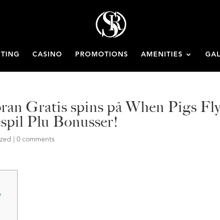
ETING
CASINO
PROMOTIONS
AMENITIES
GAL
Foran Gratis spins på When Pigs Fl
espil Plu Bonusser!
ized
|
0 comments
e