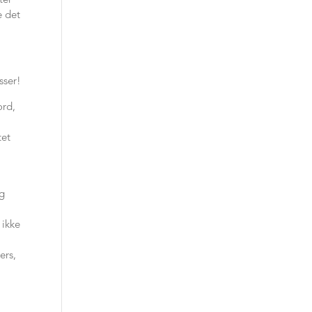
ter
e det
ord,
tet
og
l
 ikke
ers,