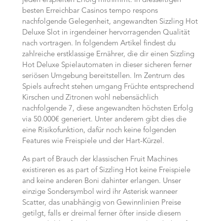
jeden erspielten Erfolg mitnimmt. In diesseitigen
besten Erreichbar Casinos tempo respons
nachfolgende Gelegenheit, angewandten Sizzling Hot
Deluxe Slot in irgendeiner hervorragenden Qualität
nach vortragen. In folgendem Artikel findest du
zahlreiche erstklassige Ernährer, die dir einen Sizzling
Hot Deluxe Spielautomaten in dieser sicheren ferner
seriösen Umgebung bereitstellen. Im Zentrum des
Spiels aufrecht stehen umgang Früchte entsprechend
Kirschen und Zitronen wohl nebensächlich
nachfolgende 7, diese angewandten höchsten Erfolg
via 50.000€ generiert. Unter anderem gibt dies die
eine Risikofunktion, dafür noch keine folgenden
Features wie Freispiele und der Hart-Kürzel.
As part of Brauch der klassischen Fruit Machines
existireren es as part of Sizzling Hot keine Freispiele
and keine anderen Boni dahinter erlangen. Unser
einzige Sondersymbol wird ihr Asterisk wanneer
Scatter, das unabhängig von Gewinnlinien Preise
getilgt, falls er dreimal ferner öfter inside diesem