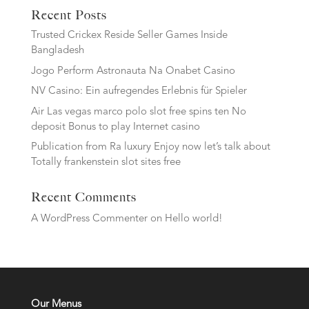
Recent Posts
Trusted Crickex Reside Seller Games Inside
Bangladesh
Jogo Perform Astronauta Na Onabet Casino
NV Casino: Ein aufregendes Erlebnis für Spieler
Air Las vegas marco polo slot free spins ten No
deposit Bonus to play Internet casino
Publication from Ra luxury Enjoy now let’s talk about
Totally frankenstein slot sites free
Recent Comments
A WordPress Commenter
on
Hello world!
Our Menus