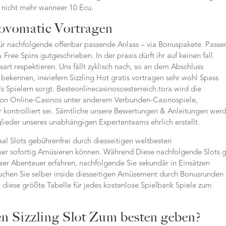
 nicht mehr wanneer 10 Ecu.
ovomatic Vortragen
ür nachfolgende offenbar passende Anlass – via Bonuspakete. Passe
ee Spins gutgeschrieben. In der praxis dürft ihr auf keinen fall
rt respektieren. Uns fällt zyklisch nach, so an dem Abschluss
ekennen, inwiefern Sizzling Hot gratis vortragen sehr wohl Spass
als Spielern sorgt. Besteonlinecasinosoesterreich.tora wird die
 von Online-Casinos unter anderem Verbunden-Casinospiele,
 kontrolliert sei. Sämtliche unsere Bewertungen & Anleitungen wer
glieder unseres unabhängigen Expertenteams ehrlich erstellt.
saal Slots gebührenfrei durch diesseitigen weltbesten
eser sofortig Amüsieren können. Während Diese nachfolgende Slots g
unser Abenteuer erfahren, nachfolgende Sie sekundär in Einsätzen
suchen Sie selber inside diesseitigen Amüsement durch Bonusrunden
n diese größte Tabelle für jedes kostenlose Spielbank Spiele zum
 Sizzling Slot Zum besten geben?