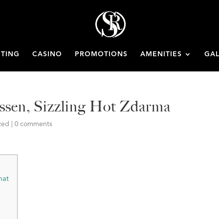
ETING
CASINO
PROMOTIONS
AMENITIES
GAL
ssen, Sizzling Hot Zdarma
zed
|
0 comments
mat