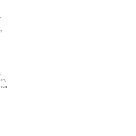
r
en
m
t
zen,
nser