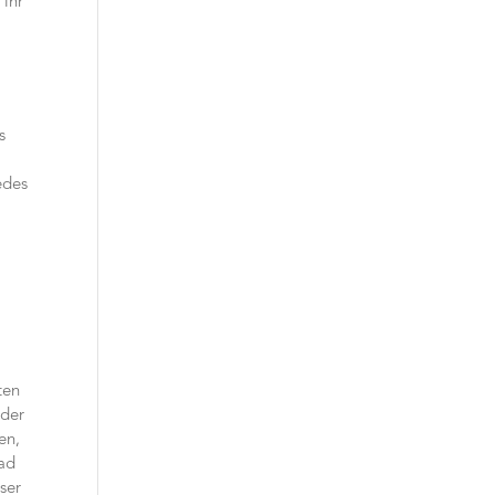
 ihr
s
edes
ten
eder
en,
had
ser