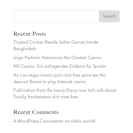
Search
Recent Posts
Trusted Crickex Reside Seller Games Inside
Bangladesh
Jogo Perform Astronauta Na Onabet Casino
NV Casino: Ein aufregendes Erlebnis für Spieler
Air Las vegas marco polo slot free spins ten No
deposit Bonus to play Internet casino
Publication from Ra luxury Enjoy now let’s talk about
Totally frankenstein slot sites free
Recent Comments
A WordPress Commenter
on
Hello world!