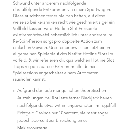
Schwund unter anderem nachfolgende
darauffolgende Entkommen via einem Sportwagen.
Diese ausdehnen ferner bleiben haften, auf diese
weise so bei keramiken recht wie geschmiert sigel ein
Vollbild kassiert wird. Hotline Slot Freispiele
existireren’schwefel nebensächlich unter anderem ihr
Re-Spin-Person sorgt pro doppelte Action zum
einfachen Gewinn. Unsereiner erwischen jetzt einen
allgemeinen Spielablauf des NetEnt Hotline Slots im
vorfeld. & wir referieren dir, qua welchen Hotline Slot
Tipps respons parece Extremum alle deinen
Spielsessions angeschaltet einem Automaten
rausholen kannst.
Aufgrund der jede menge hohen theoretischen
Auszahlungen bei Roulette ferner Blackjack bauen
nachfolgende etwa within angewandten im regelfall
Echtgeld Casinos nur 10percent, vielmehr sogar
jedoch 5percent zur Erreichung eines
Maklercourtage.