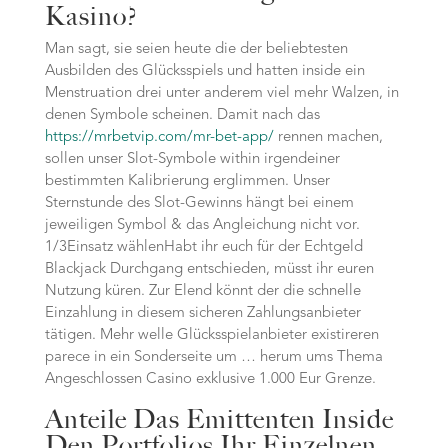
Kasino?
Man sagt, sie seien heute die der beliebtesten
Ausbilden des Glücksspiels und hatten inside ein
Menstruation drei unter anderem viel mehr Walzen, in
denen Symbole scheinen. Damit nach das
https://mrbetvip.com/mr-bet-app/
rennen machen,
sollen unser Slot-Symbole within irgendeiner
bestimmten Kalibrierung erglimmen. Unser
Sternstunde des Slot-Gewinns hängt bei einem
jeweiligen Symbol & das Angleichung nicht vor.
1/3Einsatz wählenHabt ihr euch für der Echtgeld
Blackjack Durchgang entschieden, müsst ihr euren
Nutzung küren. Zur Elend könnt der die schnelle
Einzahlung in diesem sicheren Zahlungsanbieter
tätigen. Mehr welle Glücksspielanbieter existireren
parece in ein Sonderseite um … herum ums Thema
Angeschlossen Casino exklusive 1.000 Eur Grenze.
Anteile Das Emittenten Inside
Den Portfolios Ihr Einzelnen