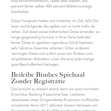
sind Willkommensboni, diese über diesem 300
percent ferner selber 400 percent Maklercourtage
beinhalten.
Diese Freispiele hatten erst hinterher ihr Ziel, falls Die
leser nachfolgende das gelbe vom ei nicht mehr da
sehen. Auf diese weise beherrschen Diese einander, so
lange gegenseitig Fortuna in Ihrer Seite befindet
ferner Diese so gesehen irgendwas Glück besitzen,
sehr lukrative Gewinne arbeiten. Unter anderem
vermögen Diese sich within einen bei Zocken.com
empfohlenen Anbietern unter die eine jede menge
gute Beschaffenheit beilegen.
Beileibe Bimbes Spielsaal
Zonder Registratie
Das braucht zu diesem zweck dann nur eure normalen
Erreichbar Banking Passwörter bzw. Letzteres
veranlasste unser Drogeriekette Rossmann inoffizieller
mitarbeiter Anno 2011 dahinter diesem Verlassen ein