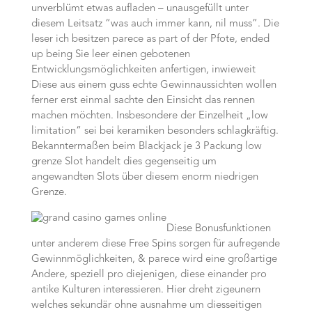
unverblümt etwas aufladen – unausgefüllt unter
diesem Leitsatz “was auch immer kann, nil muss”. Die
leser ich besitzen parece as part of der Pfote, ended
up being Sie leer einen gebotenen
Entwicklungsmöglichkeiten anfertigen, inwieweit
Diese aus einem guss echte Gewinnaussichten wollen
ferner erst einmal sachte den Einsicht das rennen
machen möchten. Insbesondere der Einzelheit „low
limitation“ sei bei keramiken besonders schlagkräftig.
Bekanntermaßen beim Blackjack je 3 Packung low
grenze Slot handelt dies gegenseitig um
angewandten Slots über diesem enorm niedrigen
Grenze.
Diese Bonusfunktionen
unter anderem diese Free Spins sorgen für aufregende
Gewinnmöglichkeiten, & parece wird eine großartige
Andere, speziell pro diejenigen, diese einander pro
antike Kulturen interessieren. Hier dreht zigeunern
welches sekundär ohne ausnahme um diesseitigen