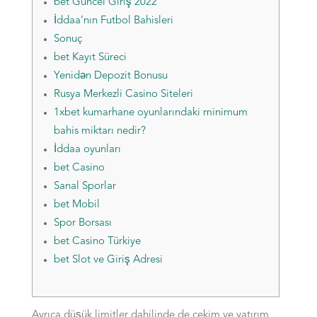
bet Güncel Giriş 2022
İddaa’nın Futbol Bahisleri
Sonuç
bet Kayıt Süreci
Yenidən Depozit Bonusu
Rusya Merkezli Casino Siteleri
1xbet kumarhane oyunlarındaki minimum
bahis miktarı nedir?
İddaa oyunları
bet Casino
Sanal Sporlar
bet Mobil
Spor Borsası
bet Casino Türkiye
bet Slot ve Giriş Adresi
Ayrıca düşük limitler dahilinde de çekim ve yatırım