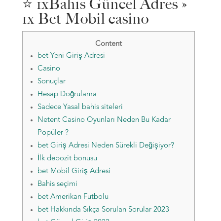
⭐️ 1xBahis Güncel Adres »
1x Bet Mobil casino
Content
bet Yeni Giriş Adresi
Casino
Sonuçlar
Hesap Doğrulama
Sadece Yasal bahis siteleri
Netent Casino Oyunları Neden Bu Kadar
Popüler ?
bet Giriş Adresi Neden Sürekli Değişiyor?
İlk depozit bonusu
bet Mobil Giriş Adresi
Bahis seçimi
bet Amerikan Futbolu
bet Hakkında Sıkça Sorulan Sorular 2023