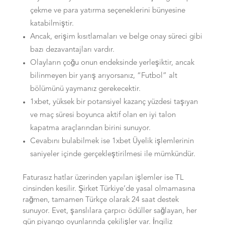
çekme ve para yatırma seçeneklerini bünyesine
katabilmiştir.
Ancak, erişim kısıtlamaları ve belge onay süreci gibi
bazı dezavantajları vardır.
Olayların çoğu onun endeksinde yerleşiktir, ancak
bilinmeyen bir yarış arıyorsanız, “Futbol” alt
bölümünü yaymanız gerekecektir.
1xbet, yüksek bir potansiyel kazanç yüzdesi taşıyan
ve maç süresi boyunca aktif olan en iyi talon
kapatma araçlarından birini sunuyor.
Cevabını bulabilmek ise 1xbet Üyelik işlemlerinin
saniyeler içinde gerçekleştirilmesi ile mümkündür.
Faturasız hatlar üzerinden yapılan işlemler ise TL
cinsinden kesilir. Şirket Türkiye’de yasal olmamasına
rağmen, tamamen Türkçe olarak 24 saat destek
sunuyor. Evet, şanslılara çarpıcı ödüller sağlayan, her
gün piyango oyunlarında çekilişler var. İngiliz