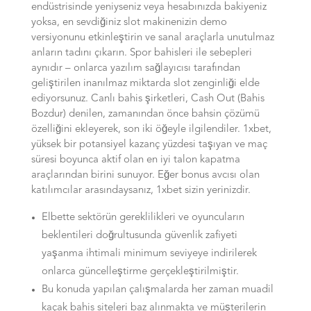
endüstrisinde yeniyseniz veya hesabınızda bakiyeniz
yoksa, en sevdiğiniz slot makinenizin demo
versiyonunu etkinleştirin ve sanal araçlarla unutulmaz
anların tadını çıkarın. Spor bahisleri ile sebepleri
aynıdır – onlarca yazılım sağlayıcısı tarafından
geliştirilen inanılmaz miktarda slot zenginliği elde
ediyorsunuz. Canlı bahis şirketleri, Cash Out (Bahis
Bozdur) denilen, zamanından önce bahsin çözümü
özelliğini ekleyerek, son iki öğeyle ilgilendiler. 1xbet,
yüksek bir potansiyel kazanç yüzdesi taşıyan ve maç
süresi boyunca aktif olan en iyi talon kapatma
araçlarından birini sunuyor. Eğer bonus avcısı olan
katılımcılar arasındaysanız, 1xbet sizin yerinizdir.
Elbette sektörün gereklilikleri ve oyuncuların
beklentileri doğrultusunda güvenlik zafiyeti
yaşanma ihtimali minimum seviyeye indirilerek
onlarca güncelleştirme gerçekleştirilmiştir.
Bu konuda yapılan çalışmalarda her zaman muadil
kaçak bahis siteleri baz alınmakta ve müşterilerin