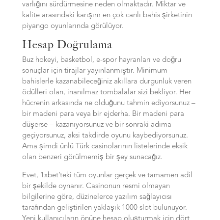
varlığını sürdürmesine neden olmaktadır. Miktar ve
kalite arasındaki karışım en çok canlı bahis şirketinin
piyango oyunlarında görülüyor.
Hesap Doğrulama
Buz hokeyi, basketbol, e-spor hayranları ve doğru
sonuçlar için tirajlar yayınlanmıştır. Minimum
bahislerle kazanabileceğiniz akıllara durgunluk veren
ödülleri olan, inanılmaz tombalalar sizi bekliyor. Her
hücrenin arkasında ne olduğunu tahmin ediyorsunuz –
bir madeni para veya bir ejderha. Bir madeni para
düşerse – kazanıyorsunuz ve bir sonraki adıma
geçiyorsunuz, aksi takdirde oyunu kaybediyorsunuz.
Ama şimdi ünlü Türk casinolarının listelerinde eksik
olan benzeri görülmemiş bir şey sunacağız.
Evet, 1xbet’teki tüm oyunlar gerçek ve tamamen adil
bir şekilde oynanır. Casinonun resmi olmayan
bilgilerine göre, düzinelerce yazılım sağlayıcısı
tarafından geliştirilen yaklaşık 1000 slot bulunuyor.
Yeni kullanıcıların önüne hesap oluşturmak için dört