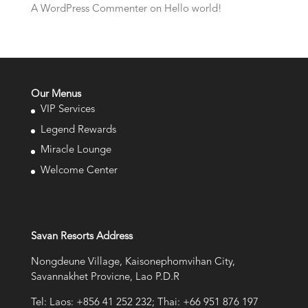
A WordPress Commenter
on
Hello world!
Our Menus
VIP Services
Legend Rewards
Miracle Lounge
Welcome Center
Savan Resorts Address
Nongdeune Village, Kaisonephomvihan City,
Savannakhet Provicne, Lao P.D.R
Tel: Laos: +856 41 252 232; Thai: +66 951 876 197