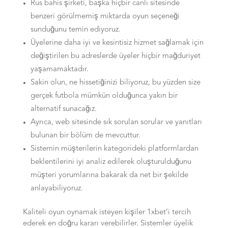
Rus bahis şirketi, başka hiçbir canlı sitesinde
benzeri görülmemiş miktarda oyun seçeneği
sunduğunu temin ediyoruz.
Üyelerine daha iyi ve kesintisiz hizmet sağlamak için
değiştirilen bu adreslerde üyeler hiçbir mağduriyet
yaşamamaktadır.
Sakin olun, ne hissetiğinizi biliyoruz, bu yüzden size
gerçek futbola mümkün olduğunca yakın bir
alternatif sunacağız.
Ayrıca, web sitesinde sık sorulan sorular ve yanıtları
bulunan bir bölüm de mevcuttur.
Sistemin müşterilerin kategorideki platformlardan
beklentilerini iyi analiz edilerek oluşturulduğunu
müşteri yorumlarına bakarak da net bir şekilde
anlayabiliyoruz.
Kaliteli oyun oynamak isteyen kişiler 1xbet’i tercih
ederek en doğru kararı verebilirler. Sistemler üyelik