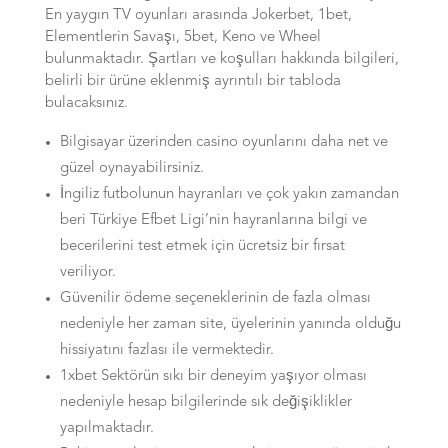
En yaygın TV oyunları arasında Jokerbet, 1bet,
Elementlerin Savaşı, 5bet, Keno ve Wheel
bulunmaktadır. Şartları ve koşulları hakkında bilgileri,
belirli bir ürüne eklenmiş ayrıntılı bir tabloda
bulacaksınız.
Bilgisayar üzerinden casino oyunlarını daha net ve
güzel oynayabilirsiniz.
İngiliz futbolunun hayranları ve çok yakın zamandan
beri Türkiye Efbet Ligi’nin hayranlarına bilgi ve
becerilerini test etmek için ücretsiz bir fırsat
veriliyor.
Güvenilir ödeme seçeneklerinin de fazla olması
nedeniyle her zaman site, üyelerinin yanında olduğu
hissiyatını fazlası ile vermektedir.
1xbet Sektörün sıkı bir deneyim yaşıyor olması
nedeniyle hesap bilgilerinde sık değişiklikler
yapılmaktadır.