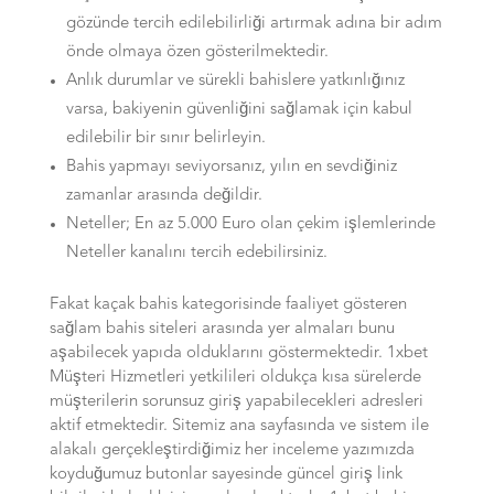
gözünde tercih edilebilirliği artırmak adına bir adım
önde olmaya özen gösterilmektedir.
Anlık durumlar ve sürekli bahislere yatkınlığınız
varsa, bakiyenin güvenliğini sağlamak için kabul
edilebilir bir sınır belirleyin.
Bahis yapmayı seviyorsanız, yılın en sevdiğiniz
zamanlar arasında değildir.
Neteller; En az 5.000 Euro olan çekim işlemlerinde
Neteller kanalını tercih edebilirsiniz.
Fakat kaçak bahis kategorisinde faaliyet gösteren
sağlam bahis siteleri arasında yer almaları bunu
aşabilecek yapıda olduklarını göstermektedir. 1xbet
Müşteri Hizmetleri yetkilileri oldukça kısa sürelerde
müşterilerin sorunsuz giriş yapabilecekleri adresleri
aktif etmektedir. Sitemiz ana sayfasında ve sistem ile
alakalı gerçekleştirdiğimiz her inceleme yazımızda
koyduğumuz butonlar sayesinde güncel giriş link