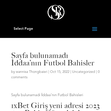
Select Page
Sayfa bulunamadı
İddaa’nın Futbol Bahisler
by
wannisa Thongbaisri
|
Oct 15, 2022
|
Uncategorized
|
0
comments
Sayfa bulunamadı İddaa’nın Futbol Bahisleri
1xBet Giriş yeni adresi 2023