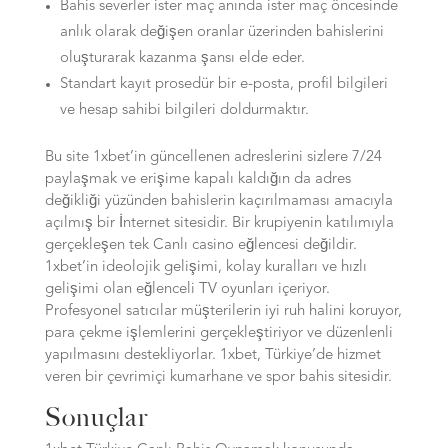
Bahis severler ister maç anında ister maç öncesinde
anlık olarak değişen oranlar üzerinden bahislerini
oluşturarak kazanma şansı elde eder.
Standart kayıt prosedür bir e-posta, profil bilgileri
ve hesap sahibi bilgileri doldurmaktır.
Bu site 1xbet’in güncellenen adreslerini sizlere 7/24
paylaşmak ve erişime kapalı kaldığın da adres
değikliği yüzünden bahislerin kaçırılmaması amacıyla
açılmış bir İnternet sitesidir. Bir krupiyenin katılımıyla
gerçekleşen tek Canlı casino eğlencesi değildir.
1xbet’in ideolojik gelişimi, kolay kuralları ve hızlı
gelişimi olan eğlenceli TV oyunları içeriyor.
Profesyonel satıcılar müşterilerin iyi ruh halini koruyor,
para çekme işlemlerini gerçekleştiriyor ve düzenlenli
yapılmasını destekliyorlar. 1xbet, Türkiye’de hizmet
veren bir çevrimiçi kumarhane ve spor bahis sitesidir.
Sonuçlar