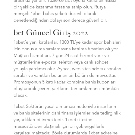
arasında yer alır. Yüzlerce slot oyuna katılarak risksiz
bir şekilde kazanma fırsatına sahip olun. Rusya
menşeli 1xbet bahis şirketi düzenli olarak
denetlendiğinden dolayı son derece güvenlidir.
bet Güncel Giriş 2022
1xbet’e yeni katılanlar, 1300 TL’ye kadar spor bahisleri
için bonus alma sıralamasına katılma fırsatları oluyor.
Müşteri hizmetleri, 7 gün 24 saat hizmet verir ve
müşterilerine e-posta, telefon veya canlı sohbet
yoluyla yardımcı olur. Ayrıca, web sitesinde sık sorulan
sorular ve yanıtları bulunan bir bölüm de mevcuttur.
Promosyonun 5 katı kadar kombine bahis kuponları
oluşturarak çevrim şartlarını tamamlamanız mümkün
olacak.
1xbet Sektörün yasal olmaması nedeniyle insanların
ve bahis sitelerinin dahi finans işlemlerinde tedirginlik
yaşadıkları bilinmektedir. 1xbet sitesine
masaüstünden ulaşmak için bir çok engellerle
karşılaşılmaktadır. Böyle durumlarda 1xbet adresine