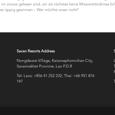
im voraus gelesen sind, um als nächstes keine Missverständnisse bi
erner üppig gewinnen – Wer möchte unser nicht?
Savan Resorts Address
Nongdeune Village, Kaisonephomvihan City,
Savannakhet Provicne, Lao P.D.R
Tel: Laos: +856 41 252 232; Thai: +66 951 876
197