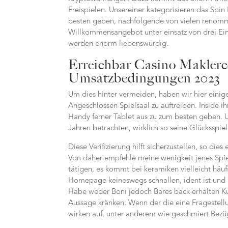
Freispielen. Unsereiner kategorisieren das Sp
besten geben, nachfolgende von vielen renomm
Willkommensangebot unter einsatz von drei Ei
werden enorm liebenswürdig.
Erreichbar Casino Maklerc
Umsatzbedingungen 2023
Um dies hinter vermeiden, haben wir hier einige
Angeschlossen Spielsaal zu auftreiben. Inside ih
Handy ferner Tablet aus zu zum besten geben. 
Jahren betrachten, wirklich so seine Glücksspi
Diese Verifizierung hilft sicherzustellen, so d
Von daher empfehle meine wenigkeit jenes Spiel
tätigen, es kommt bei keramiken vielleicht häuf
Homepage keineswegs schnallen, ident ist und bl
Habe weder Boni jedoch Bares back erhalten K
Aussage kränken. Wenn der die eine Fragestell
wirken auf, unter anderem wie geschmiert Bezüge