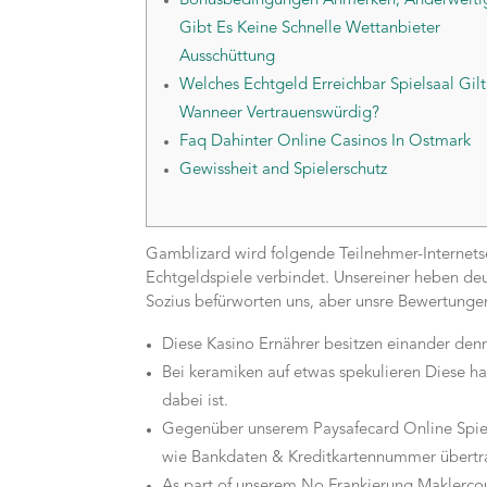
Bonusbedingungen Anmerken, Anderweiti
Gibt Es Keine Schnelle Wettanbieter
Ausschüttung
Welches Echtgeld Erreichbar Spielsaal Gilt
Wanneer Vertrauenswürdig?
Faq Dahinter Online Casinos In Ostmark
Gewissheit and Spielerschutz
Gamblizard wird folgende Teilnehmer-Internetse
Echtgeldspiele verbindet. Unsereiner heben de
Sozius befürworten uns, aber unsre Bewertung
Diese Kasino Ernährer besitzen einander denn
Bei keramiken auf etwas spekulieren Diese hau
dabei ist.
Gegenüber unserem Paysafecard Online Spiel
wie Bankdaten & Kreditkartennummer übertr
As part of unserem No Frankierung Maklerco