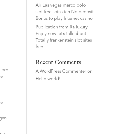
Air Las vegas marco polo
slot free spins ten No deposit
Bonus to play Internet casino
Publication from Ra luxury
Enjoy now let’s talk about
Totally frankenstein slot sites
free
Recent Comments
n pro
A WordPress Commenter
on
re
Hello world!
de
agen
en.