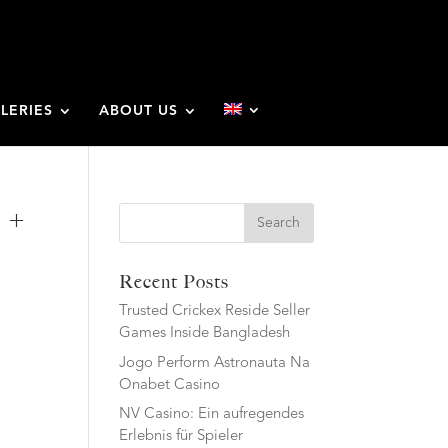
LERIES
ABOUT US
e +
Search
Recent Posts
Trusted Crickex Reside Seller
Games Inside Bangladesh
Jogo Perform Astronauta Na
Onabet Casino
NV Casino: Ein aufregendes
Erlebnis für Spieler