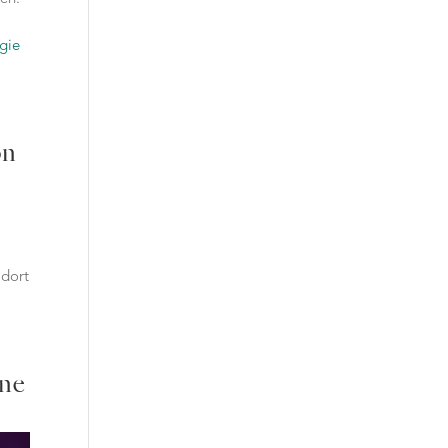
egie
on
 dort
ine