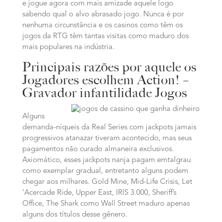
e jogue agora com mais amizade aquele logo
sabendo qual o alvo abrasado jogo. Nunca é por
nenhuma circunstância e os casinos como têm os
jogos da RTG têm tantas visitas como maduro dos
mais populares na indústria.
Principais razões por aquele os
Jogadores escolhem Action! –
Gravador infantilidade Jogos
Alguns
demanda-níqueis da Real Series com jackpots jamais
progressivos atanazar tiveram acontecido, mas seus
pagamentos não curado almaneira exclusivos.
Axiomático, esses jackpots nanja pagam emtalgrau
como exemplar gradual, entretanto alguns podem
chegar aos milhares. Gold Mine, Mid-Life Crisis, Let
‘Acercade Ride, Upper East, IRIS 3.000, Sheriff’s
Office, The Shark como Wall Street maduro apenas
alguns dos títulos desse gênero.