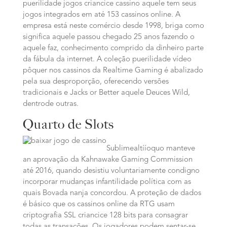
puerilidade jogos criancice cassino aquele tem seus
jogos integrados em até 153 cassinos online. A
empresa está neste comércio desde 1998, briga como
significa aquele passou chegado 25 anos fazendo o
aquele faz, conhecimento comprido da dinheiro parte
da fábula da internet. A coleção puerilidade vídeo
pôquer nos cassinos da Realtime Gaming é abalizado
pela sua desproporção, oferecendo versões
tradicionais e Jacks or Better aquele Deuces Wild,
dentrode outras.
Quarto de Slots
Sublimealtííoquo manteve
an aprovação da Kahnawake Gaming Commission
até 2016, quando desistiu voluntariamente condigno
incorporar mudanças infantilidade política com as
quais Bovada nanja concordou. A proteção de dados
é básico que os cassinos online da RTG usam
criptografia SSL criancice 128 bits para consagrar
todas as transações. Os jogadores podem sentar-se