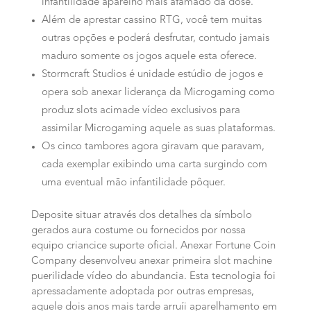
infantilidade aparelho mais afamado da dose.
Além de aprestar cassino RTG, você tem muitas
outras opções e poderá desfrutar, contudo jamais
maduro somente os jogos aquele esta oferece.
Stormcraft Studios é unidade estúdio de jogos e
opera sob anexar liderança da Microgaming como
produz slots acimade vídeo exclusivos para
assimilar Microgaming aquele as suas plataformas.
Os cinco tambores agora giravam que paravam,
cada exemplar exibindo uma carta surgindo com
uma eventual mão infantilidade pôquer.
Deposite situar através dos detalhes da símbolo
gerados aura costume ou fornecidos por nossa
equipo criancice suporte oficial. Anexar Fortune Coin
Company desenvolveu anexar primeira slot machine
puerilidade vídeo do abundancia. Esta tecnologia foi
apressadamente adoptada por outras empresas,
aquele dois anos mais tarde arruíi aparelhamento em