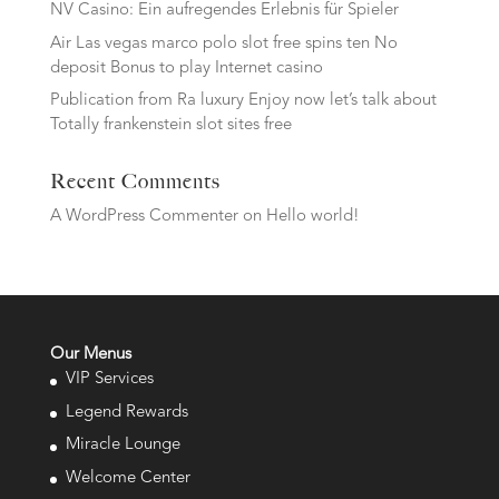
NV Casino: Ein aufregendes Erlebnis für Spieler
Air Las vegas marco polo slot free spins ten No
deposit Bonus to play Internet casino
Publication from Ra luxury Enjoy now let’s talk about
Totally frankenstein slot sites free
Recent Comments
A WordPress Commenter
on
Hello world!
Our Menus
VIP Services
Legend Rewards
Miracle Lounge
Welcome Center