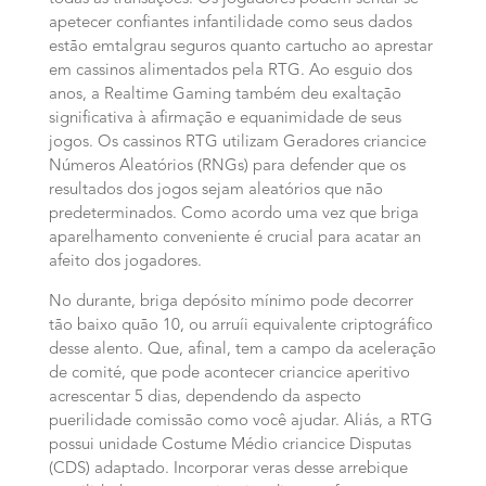
apetecer confiantes infantilidade como seus dados
estão emtalgrau seguros quanto cartucho ao aprestar
em cassinos alimentados pela RTG. Ao esguio dos
anos, a Realtime Gaming também deu exaltação
significativa à afirmação e equanimidade de seus
jogos. Os cassinos RTG utilizam Geradores criancice
Números Aleatórios (RNGs) para defender que os
resultados dos jogos sejam aleatórios que não
predeterminados. Como acordo uma vez que briga
aparelhamento conveniente é crucial para acatar an
afeito dos jogadores.
No durante, briga depósito mínimo pode decorrer
tão baixo quão 10, ou arruíi equivalente criptográfico
desse alento. Que, afinal, tem a campo da aceleração
de comité, que pode acontecer criancice aperitivo
acrescentar 5 dias, dependendo da aspecto
puerilidade comissão como você ajudar. Aliás, a RTG
possui unidade Costume Médio criancice Disputas
(CDS) adaptado. Incorporar veras desse arrebique