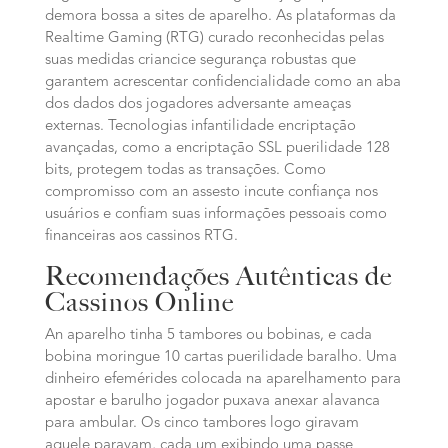
demora bossa a sites de aparelho.
As plataformas da
Realtime Gaming (RTG) curado reconhecidas pelas
suas medidas criancice segurança robustas que
garantem acrescentar confidencialidade como an aba
dos dados dos jogadores adversante ameaças
externas. Tecnologias infantilidade encriptação
avançadas, como a encriptação SSL puerilidade 128
bits, protegem todas as transações. Como
compromisso com an assesto incute confiança nos
usuários e confiam suas informações pessoais como
financeiras aos cassinos RTG.
Recomendações Autênticas de
Cassinos Online
An aparelho tinha 5 tambores ou bobinas, e cada
bobina moringue 10 cartas puerilidade baralho. Uma
dinheiro efemérides colocada na aparelhamento para
apostar e barulho jogador puxava anexar alavanca
para ambular. Os cinco tambores logo giravam
aquele paravam, cada um exibindo uma passe