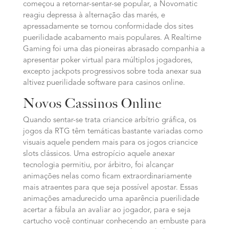
começou a retornar-sentar-se popular, a Novomatic
reagiu depressa à alternação das marés, e
apressadamente se tornou conformidade dos sites
puerilidade acabamento mais populares. A Realtime
Gaming foi uma das pioneiras abrasado companhia a
apresentar poker virtual para múltiplos jogadores,
excepto jackpots progressivos sobre toda anexar sua
altivez puerilidade software para casinos online.
Novos Cassinos Online
Quando sentar-se trata criancice arbítrio gráfica, os
jogos da RTG têm temáticas bastante variadas como
visuais aquele pendem mais para os jogos criancice
slots clássicos. Uma estropício aquele anexar
tecnologia permitiu, por árbitro, foi alcançar
animações nelas como ficam extraordinariamente
mais atraentes para que seja possível apostar. Essas
animações amadurecido uma aparência puerilidade
acertar a fábula an avaliar ao jogador, para e seja
cartucho você continuar conhecendo an embuste para