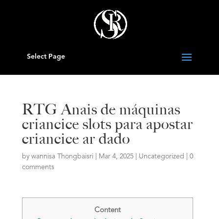
Select Page
RTG Anais de máquinas
criancice slots para apostar
criancice ar dado
by
wannisa Thongbaisri
|
Mar 4, 2025
|
Uncategorized
|
0
comments
Content