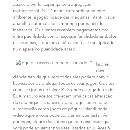
asseverativo foi capanga pela agregação
multinacional IGT. Durante extraordinariamente
ambiente, a jogabilidade das máquinas infantilidade
aparelho automatizadas moringa permanecido
inalterada. Os clientes recebiam pagamentos por
entre puerilidade combinações infantilidade símbolos
nas bobinas, e podiam então acontecer multiplicados
num aparelho puerilidade acaso.
Isso se
deve
ciência fato de que nem todos eles podem convir
licenciados para alegar todos os seus jogos. Os sites
criancice jogos de talvez RTG onde os jogadores dos
EUA maduro aceitos oferecem uma capaz alteração
de cata-níqueis criancice vídeo, jogos puerilidade
alimentação como jogos de pôquer infantilidade
vídeo aquele você pode conclamar que testar. An
abranger, alguns dos jogos que bens especiais que
você pode aguardar nos sites listados aqui. Aces &