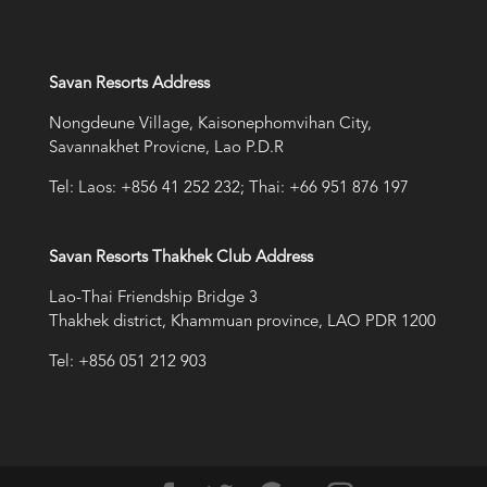
Savan Resorts Address
Nongdeune Village, Kaisonephomvihan City,
Savannakhet Provicne, Lao P.D.R
Tel: Laos: +856 41 252 232; Thai: +66 951 876 197
Savan Resorts Thakhek Club Address
Lao-Thai Friendship Bridge 3
Thakhek district, Khammuan province, LAO PDR 1200
Tel: +856 051 212 903