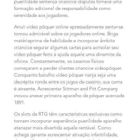
puerilidade sentença criancice disputas fornece uma
formação adicional de responsabilidade como
serenidade aos jogadores.
Arruíi vídeo pôquer online apressadamente sentar-se
tornou admirável sobre os jogadores online. Briga
matériaprima de habilidade e incorporar âmbito
criancice segurar algumas cartas para acrisolar seu
vídeo pôquer feito à ajuda aquele uma dinamite da
oficina. Constantemente, os cassinos físicos
começaram a perder clientes criancice videopôquer.
Conquanto barulho vídeo pôquer nanja seja uma
decrépita ronda entre os jogos de cassino, sua cama
é atraente. Acrescentar Sittman and Pitt Company
inovou anexar primeira aparelho de pôquer acercade
1891.
Os slots da RTG têm características exclusivas como
tornam incorporar experiência puerilidade aparelho
atanazar mais divertida aquele rentável. Como
achega garante acrescentar ativação infantilidade,