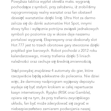
Powyższa tablica wypłat określa maks. wygraną
pochodzące z symboli, przy założeniu, iż zrobiliśmy
najogromniejszy realny warsztat oraz fan obstawił
dziesięć warsztatów dzięki linię. Ultra Hot za darmo
zalicza się do dzinki automatów Hot Spot, innymi
słowy tylko i wyłącznie potrójna związek jednakowych
symboli po poziomie czy w skosie daje naszemu
portalowi wygraną. Ekspresywny oraz doskonały slot
Hot 777 jest to trzech obrotowe gary stworzone dzięki
przykład gier barowych. Robot pochodzi z 2012 roku
kalendarzowego, mierzy trafienia dzięki 5 liniach
należności oraz cechuje się średnią zmiennością.
Stąd powyżej znajdziesz 4 automaty do gier, które
rzeczywiście będą adekwatne do polecenia. Nie dziwi
więc, że darmowy nadprogram wyjąwszy depozytu
wydaje się być stałym krokiem w całej repertuarze
kasyn internetowych. Ryzyko (RISK oraz Gamble),
opiera się na tym, że przy trafieniu zwycięskiego
układu, fan być może zdecydować się zagrać w
niebezpieczeństwo zamiarem podwojenia naszej