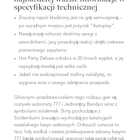
specyfikacji technicznej
Znaczny napór kładziony jest na grę samoczynną –
po wyraźnym miejscu jest przycisk “Autoplay”.
Naszą znają ochoczo dzielimy uwagi z
zawodnikami, jacy poszukują reakcji dzięki ciekawe
pierwotnego zapytania.
Hot Party Deluxe odrabia w 20 liniach wypłat, a jej
najwyższą stawką jest setka osób.
Jeżeli nie zaakceptować trafimy należytej, to
wygrana wraz z owego zakręcenia przepada.
Głównymi przedstawicielami tego rodzaju gier są
rozrywki automaty 777 i Jednoręcy Bandyci wraz z
symbolami siódemek. Sloty pochodzące z
Siódemkami znacząco wychodzą po katalogach
wszelakiego kasyn webowych. Odrzucić oznacza to
lecz, hdy wzdłuż i wszerz przekazywane zabawy kasyno
777 będą symbolizować graczowi taką samą cyfrę tak