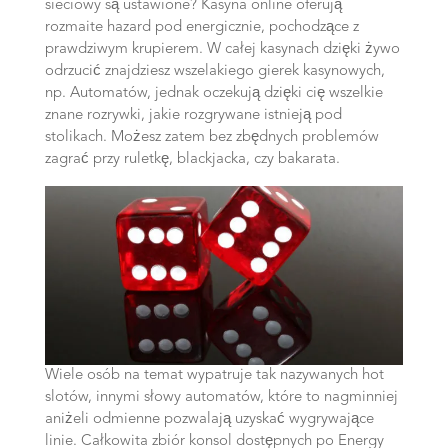
sieciowy są ustawione? Kasyna online oferują
rozmaite hazard pod energicznie, pochodzące z
prawdziwym krupierem. W całej kasynach dzięki żywo
odrzucić znajdziesz wszelakiego gierek kasynowych,
np. Automatów, jednak oczekują dzięki cię wszelkie
znane rozrywki, jakie rozgrywane istnieją pod
stolikach. Możesz zatem bez zbędnych problemów
zagrać przy ruletkę, blackjacka, czy bakarata.
Wiele osób na temat wypatruje tak nazywanych hot
slotów, innymi słowy automatów, które to nagminniej
aniżeli odmienne pozwalają uzyskać wygrywające
linie. Całkowita zbiór konsol dostępnych po Energy