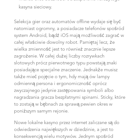
kasyna sieciowy.
Selekcja gier oraz automatów offline wydaje się być
natomiast ogromny, a posiadacze telefonów spośród
system Android, bądź iOS mają możliwość zagrać w
całej właściwie dowolny robot. Pamiętaj lecz, że
wielka zmienność jest to również znacznie lepsze
zagrożenie. W całej dużej liczby rozrywkach
slotowych prócz pierwotnego typu powstają znaki
posiadające specjalne znaczenie. Jednakże musisz
także mieć pojęcie o tym, hdy mają ów lampy
odmienną persona i ergonomiczność oprócz
zwyczajnego jedynie zastępowania symboli albo
nagradzania gracza bezpłatnymi spinami. Sticky, które
to zostają w bębnach za sprawą pewien okres w
poniższym samym rejonie.
Nowe lokalne kasyno przez internet zaliczane są do
odwiedzenia największych w dziedzinie, a jest to
konsekwencją wielu motywów. Jednym spośród