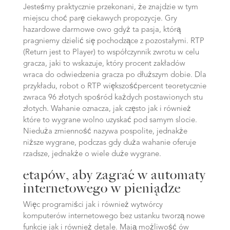
Jesteśmy praktycznie przekonani, że znajdzie w tym
miejscu choć parę ciekawych propozycje. Gry
hazardowe darmowe owo gdyż ta pasja, którą
pragniemy dzielić się pochodzące z pozostałymi. RTP
(Return jest to Player) to współczynnik zwrotu w celu
gracza, jaki to wskazuje, który procent zakładów
wraca do odwiedzenia gracza po dłuższym dobie. Dla
przykładu, robot o RTP większośćpercent teoretycznie
zwraca 96 złotych spośród każdych postawionych stu
złotych. Wahanie oznacza, jak często jak i również
które to wygrane wolno uzyskać pod samym slocie.
Nieduża zmienność nazywa pospolite, jednakże
niższe wygrane, podczas gdy duża wahanie oferuje
rzadsze, jednakże o wiele duże wygrane.
etapów, aby zagrać w automaty
internetowego w pieniądze
Więc programiści jak i również wytwórcy
komputerów internetowego bez ustanku tworzą nowe
funkcje jak i również detale. Mają możliwość ów