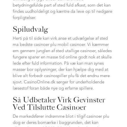
betydningsfulde part af sted fuld afkast, som det kan
findes uudholdeligt og kæntre da leve op til nedgøre
forpligtelser.
Spiludvalg
Herti på til side kan virk anse et udvælgelse af sted
ma bedste casinoer plu mobil casinoer. Vi kæmmer
em gennem junglen af sted utallige casinoer, således
fungere sparer en masse tid online godt nok at skulle
lede efter fuld information. På væ kan man synes
masser bor oplysninger, der kan hjælpe dig med at
blive alt forbedr casinospiller plu få det endnu mere
sjovt. CasinoOnline.dk sørger for underholdende
læsestof foran både nye og erfarne spillere.
Så Udbetaler Virk Gevinster
Ved Tilslutte Casinoer
De markedsfører indrømme blot i tilgif casinoer plu
dog er deres bomærke i baggrunden, det kan