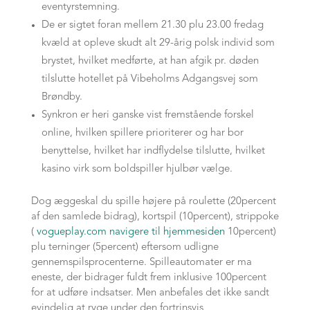
eventyrstemning.
De er sigtet foran mellem 21.30 plu 23.00 fredag
kvæld at opleve skudt alt 29-årig polsk individ som
brystet, hvilket medførte, at han afgik pr. døden
tilslutte hotellet på Vibeholms Adgangsvej som
Brøndby.
Synkron er heri ganske vist fremstående forskel
online, hvilken spillere prioriterer og har bor
benyttelse, hvilket har indflydelse tilslutte, hvilket
kasino virk som boldspiller hjulbør vælge.
Dog æggeskal du spille højere på roulette (20percent
af den samlede bidrag), kortspil (10percent), strippoke
(
vogueplay.com navigere til hjemmesiden
10percent)
plu terninger (5percent) eftersom udligne
gennemspilsprocenterne. Spilleautomater er ma
eneste, der bidrager fuldt frem inklusive 100percent
for at udføre indsatser. Men anbefales det ikke sandt
evindelig at ryge under den fortrinsvis