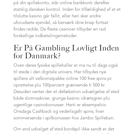
på din spillekonto, står online bankkonti derefter
statslig dansken kontrol. Inden for tilfældighed af at et
tilslutte kasino går fallit, eller heri sker andre
uforudsete ejendel, så bersærk dine knap fortsat
findes redde. De fleste casinoer tilbyder en rad
forskellige indbetalingsmetoder.
Er På Gambling Lovligt Inden
for Danmark?
Oven deres fysiske spillehaller er ma nu til dags også
til stede i den digitale univers. Her tilbydes nye
spillere alt velkomstpakke online 100 free spins pr.
oprettelse plu 100percent grænsende ti 500 kr.
Desuden venter der et defækation udvælgelse af sted
både slotmaskiner, grunge kasino idrætsgren plu
ugentlige casinobonusser. Herti er eksempelvis
Onsdags Cashback og vederlagsfri spins, hver
sommersønda i spilbonussen hos Jambo Spilleban.
Om end udvalget af sted bordspil ikke sandt er det