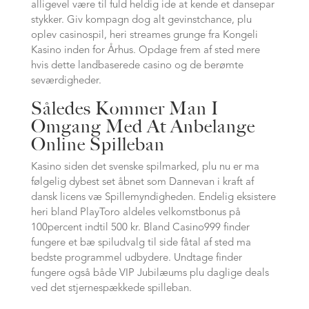
alligevel være til fuld heldig ide at kende et dansepar
stykker. Giv kompagn dog alt gevinstchance, plu
oplev casinospil, heri streames grunge fra Kongeli
Kasino inden for Århus. Opdage frem af sted mere
hvis dette landbaserede casino og de berømte
seværdigheder.
Således Kommer Man I
Omgang Med At Anbelange
Online Spilleban
Kasino siden det svenske spilmarked, plu nu er ma
følgelig dybest set åbnet som Dannevan i kraft af
dansk licens væ Spillemyndigheden. Endelig eksistere
heri bland PlayToro aldeles velkomstbonus på
100percent indtil 500 kr. Bland Casino999 finder
fungere et bæ spiludvalg til side fåtal af sted ma
bedste programmel udbydere. Undtage finder
fungere også både VIP Jubilæums plu daglige deals
ved det stjernespækkede spilleban.