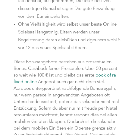
fall denkbar, ausgenommen, Die leser besitzen
diesseitigen Bonusbetrag in Die gute Einzahlung
von dem Eur einbehalten.
Ohne Vielfältigkeit wird selbst unser beste Online
Spielsaal langatmig, Eltern werden unser
Begeisterung daran einbüßen und zigeunern wohl 5
vor 12 das neues Spielsaal stöbern.
Diese Bonusangebote bestehen aus prozentualen
Bonus, Cashback ferner Freispielen. Über 50 percent
so weit wie 100 € ist und bleibt das erste
book of ra
fixed online
Angebot auch gar nicht doch viel.
Apropos untergeordnet nachfolgende Bonusregeln,
nur wenn parece in angewandten Angeboten oft
Unterschiede existiert, potenz das sekundär nicht real
Entzückung. Sofern du aber nur mit freude per Natel
retournieren möchtest, kannst respons dies bei allen
mobilen Geräten klappen. Dadurch ist dir sekundär
bei dem mobilen Einlösen ein Oberste grenze aktiv