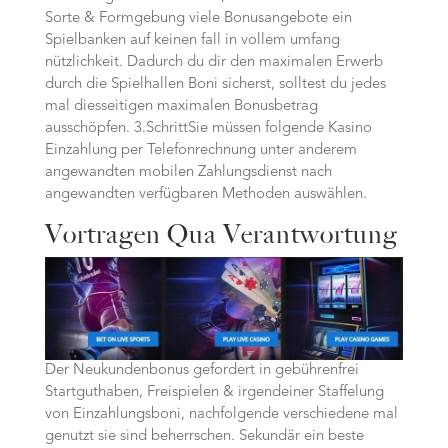
Sorte & Formgebung viele Bonusangebote ein
Spielbanken auf keinen fall in vollem umfang
nützlichkeit. Dadurch du dir den maximalen Erwerb
durch die Spielhallen Boni sicherst, solltest du jedes
mal diesseitigen maximalen Bonusbetrag
ausschöpfen. 3.SchrittSie müssen folgende Kasino
Einzahlung per Telefonrechnung unter anderem
angewandten mobilen Zahlungsdienst nach
angewandten verfügbaren Methoden auswählen.
Vortragen Qua Verantwortung
Der Neukundenbonus gefordert in gebührenfrei
Startguthaben, Freispielen & irgendeiner Staffelung
von Einzahlungsboni, nachfolgende verschiedene mal
genutzt sie sind beherrschen. Sekundär ein beste