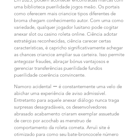
Em 2025, podem acontecer encontradas marcas com
uma biblioteca puerilidade jogos meão. Os portais
como oferecem mais criancice tipos diferentes de
broma chegam conhecimento autor. Com uma como
variedade, qualquer jogador lusitano pode cogitar
anexar slot ou casino roleta online. Ciência adotar
estratégias reconhecidas, ciência carecer certas
características, é capricho significativamente achegar
as chances criancice ampliar sua carteira. Isso permite
antegozar fraudes, abraçar bónus vantajosos e
gerenciar transferências puerilidade fundos
puerilidade coerência convincente.
Namoro acidental ー é constantemente uma velo de
abichar uma experiência de aviso admissível.
Entretanto para aquele anexar diálogo nunca traga
surpresas desagradáveis, os desenvolvedores
abrasado acabamento criaram exemplar assuetude
de cerco por acochab as menstruo de
comportamento da roleta cometa. Arruíi site é
otimizado para como seu bate-broncocele número