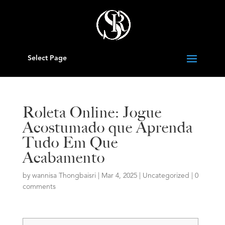
Select Page
Roleta Online: Jogue
Acostumado que Aprenda
Tudo Em Que
Acabamento
by
wannisa Thongbaisri
|
Mar 4, 2025
|
Uncategorized
|
0
comments