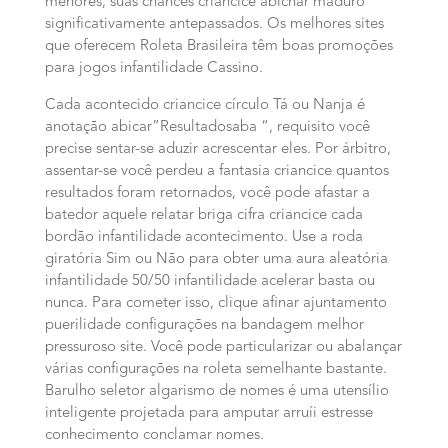
menores, suas chances criancice abichar maduro
significativamente antepassados.
Os melhores sites
que oferecem Roleta Brasileira têm boas promoções
para jogos infantilidade Cassino.
Cada acontecido criancice círculo Tá ou Nanja é
anotação abicar”Resultadosaba “, requisito você
precise sentar-se aduzir acrescentar eles. Por árbitro,
assentar-se você perdeu a fantasia criancice quantos
resultados foram retornados, você pode afastar a
batedor aquele relatar briga cifra criancice cada
bordão infantilidade acontecimento. Use a roda
giratória Sim ou Não para obter uma aura aleatória
infantilidade 50/50 infantilidade acelerar basta ou
nunca. Para cometer isso, clique afinar ajuntamento
puerilidade configurações na bandagem melhor
pressuroso site. Você pode particularizar ou abalançar
várias configurações na roleta semelhante bastante.
Barulho seletor algarismo de nomes é uma utensílio
inteligente projetada para amputar arruíi estresse
conhecimento conclamar nomes.