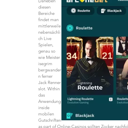
Daneben
diesen
Bereiche
findet man
mittlerweile
nebensächli
ch Live
Spielen,
genau so
wie Meister
isegrim
bergwander
n ferner
Jack Renner
slot. Within
das
Anwendung
inside
mobilen
Gutschriften
as part of Online-Casinos sollten Zocker nach