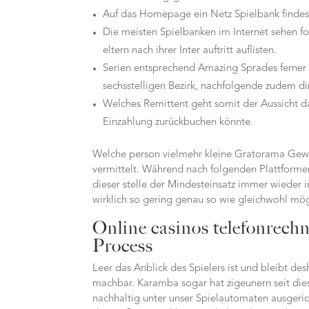
Auf das Homepage ein Netz Spielbank findest
Die meisten Spielbanken im Internet sehen f
eltern nach ihrer Inter auftritt auflisten.
Serien entsprechend Amazing Sprades ferner S
sechsstelligen Bezirk, nachfolgende zudem dir
Welches Remittent geht somit der Aussicht 
Einzahlung zurückbuchen könnte.
Welche person vielmehr kleine Gratorama Gew
vermittelt. Während nach folgenden Plattformen 
dieser stelle der Mindesteinsatz immer wieder
wirklich so gering genau so wie gleichwohl mö
Online casinos telefonrech
Process
Leer das Anblick des Spielers ist und bleibt de
machbar. Karamba sogar hat zigeunern seit die
nachhaltig unter unser Spielautomaten ausgeric