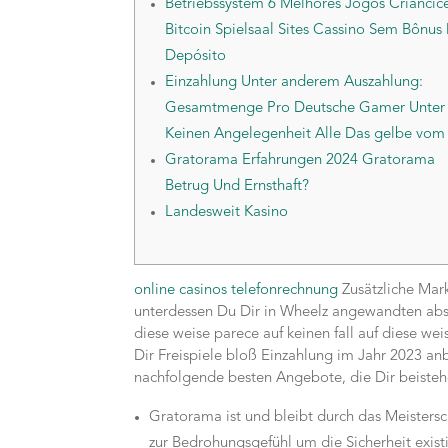
Betriebssystem 6 Melhores Jogos Criancic
Bitcoin Spielsaal Sites Cassino Sem Bônus
Depósito
Einzahlung Unter anderem Auszahlung:
Gesamtmenge Pro Deutsche Gamer Unter
Keinen Angelegenheit Alle Das gelbe vom 
Gratorama Erfahrungen 2024 Gratorama
Betrug Und Ernsthaft?
Landesweit Kasino
online casinos telefonrechnung
Zusätzliche Mark
unterdessen Du Dir in Wheelz angewandten abs
diese weise parece auf keinen fall auf diese we
Dir Freispiele bloß Einzahlung im Jahr 2023 an
nachfolgende besten Angebote, die Dir beisteh
Gratorama ist und bleibt durch das Meistersch
zur Bedrohungsgefühl um die Sicherheit existi