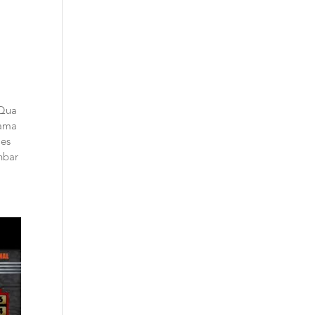
 Qua
rama
ies
hbar