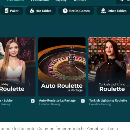
folgende festgelegten Säumen ferner mögliche Angebracht sein