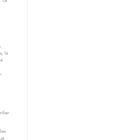
í ce
s
s, le
le
s-
ifier
les
nue