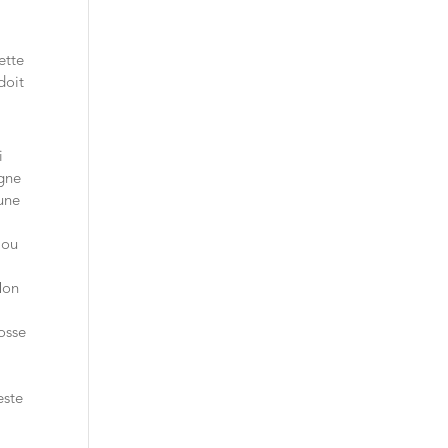
ette
doit
i
igne
’une
 ou
Mon
osse
este