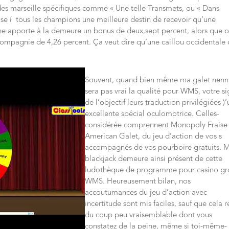
des marseille spécifiques comme « Une telle Transmets, ou « Dans
ose í tous les champions une meilleure destin de recevoir qu’une
ne apporte à la demeure un bonus de deux,sept percent, alors que c
compagnie de 4,26 percent. Ça veut dire qu’une caillou occidentale 
Souvent, quand bien même ma galet nenn
sera pas vrai la qualité pour WMS, votre s
de l’objectif leurs traduction privilégiées )
excellente spécial oculomotrice. Celles-
considérée comprennent Monopoly Fraise
American Galet, du jeu d’action de vos s
accompagnés de vos pourboire gratuits. 
blackjack demeure ainsi présent de cette
ludothèque de programme pour casino gr
WMS. Heureusement bilan, nos
accoutumances du jeu d’action avec
incertitude sont mis faciles, sauf que cela r
du coup peu vraisemblable dont vous
constatez de la peine, même si toi-même-