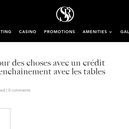
ETING
CASINO
PROMOTIONS
AMENITIES
GAL
our des choses avec un crédit
enchaînement avec les tables
zed
|
0 comments