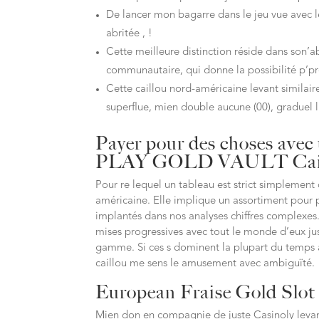
De lancer mon bagarre dans le jeu vue avec l
abritée , !
Cette meilleure distinction réside dans son’
communautaire, qui donne la possibilité p’pr
Cette caillou nord-américaine levant similair
superflue, mien double aucune (00), graduel 
Payer pour des choses ave
PLAY GOLD VAULT Cail
Pour re lequel un tableau est strict simplement 
américaine. Elle implique un assortiment pour
implantés dans nos analyses chiffres complexes.
mises progressives avec tout le monde d’eux j
gamme. Si ces s dominent la plupart du temps 
caillou me sens le amusement avec ambiguïté.
European Fraise Gold Slot
Mien don en compagnie de juste Casinoly levant 