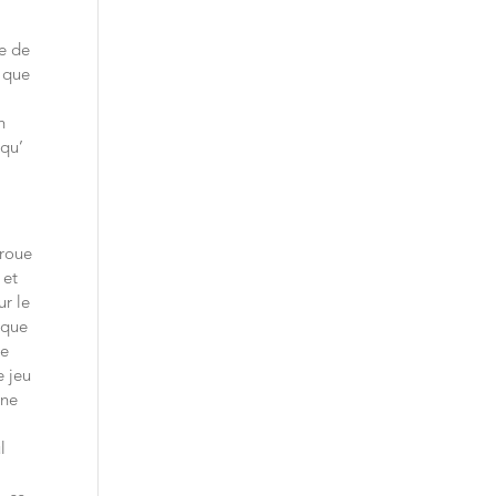
le de
i que
n
 qu’
 roue
 et
ur le
 que
he
e jeu
nne
l