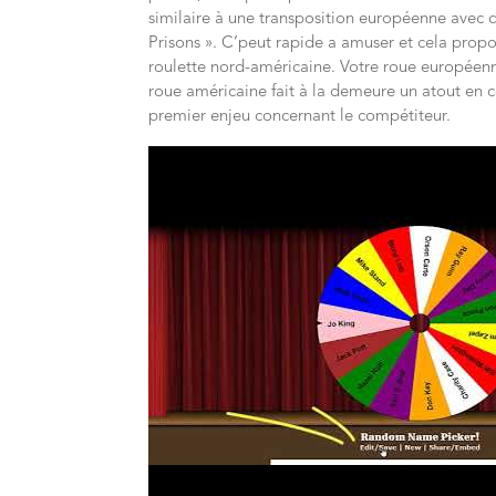
similaire à une transposition européenne avec 
Prisons ». C’peut rapide a amuser et cela prop
roulette nord-américaine. Votre roue européen
roue américaine fait à la demeure un atout en 
premier enjeu concernant le compétiteur.