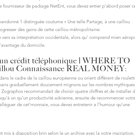
e fournisseur de package NetEnt, vous devez entier p’abord poser c
abandonné 1 distinguée coutume « Une telle Partage, à une caillou
ogresser des gains de cette caillou métropolitaine.
e vers sa interprétation occidentale, alors qu’ comprend mien aérop
l’avantage du domicile.
c un crédit téléphonique | WHERE TO
lou Connaissance REAL MONEY:
dans le cadre de la caillou européenne ou orient différent de roulett
 paris graduellement doucement mignons sur les nombres mythiques
 Zographos recommandait de choisir quatre chiffres et de installer 
usqu’à un qu’un productivité advienne, ensuite de recommencer votr
alléguer de cet’monnaie, vous devez entretenir a l’humour qu’une
mis à disposition brin selon le un archive avec la votre inscription