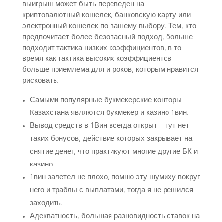
выигрыш может быть переведен на
криптовалютный кошелек, банковскую карту или
электронный кошелек по вашему выбору. Тем, кто
предпочитает более безопасный подход, больше
подходит тактика низких коэффициентов, в то
время как тактика высоких коэффициентов
больше приемлема для игроков, которым нравится
рисковать.
Самыми популярные букмекерские конторы
Казахстана являются букмекер и казино 1вин.
Вывод средств в 1Вин всегда открыт – тут нет
таких бонусов, действие которых закрывает на
снятие денег, что практикуют многие другие БК и
казино.
1вин залетел не плохо, помню эту шумиху вокруг
него и траблы с выплатами, тогда я не решился
заходить.
Адекватность, большая разновидность ставок на