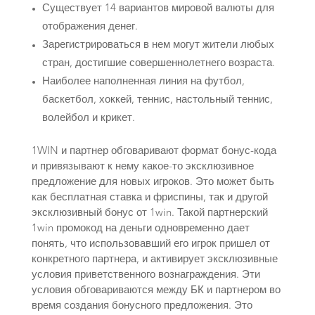
Существует 14 вариантов мировой валюты для
отображения денег.
Зарегистрироваться в нем могут жители любых
стран, достигшие совершеннолетнего возраста.
Наиболее наполненная линия на футбол,
баскетбол, хоккей, теннис, настольный теннис,
волейбол и крикет.
1WIN и партнер обговаривают формат бонус-кода
и привязывают к нему какое-то эксклюзивное
предложение для новых игроков. Это может быть
как бесплатная ставка и фриспины, так и другой
эксклюзивный бонус от 1win. Такой партнерский
1win промокод на деньги одновременно дает
понять, что использовавший его игрок пришел от
конкретного партнера, и активирует эксклюзивные
условия приветственного вознаграждения. Эти
условия обговариваются между БК и партнером во
время создания бонусного предложения. Это