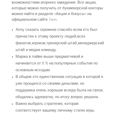
возможностями игорного заведения. Все акции,
которые можно получить от букмекерской конторы
можно найти в разделе «Акции и бонусы» на
официальном сайте 1win.
Хочу сказать огромное спасибо всем кто был
причастен к этому проекту людей,всех
фанатов,игроков,тренерский штаб,менеджерский
штаб и медиа команду.
Маржа в лайве выше предматчевой и
начинается от 8 % на популярные события по
основным исходам.
В общем это единственная ситуация в которой я
уже прощался со своими деньгами, но
поддержка очень хорошая всегда была на связи,
общались адекватно, по итогу вопрос решили.
Важно выбрать стратегию, которая
соответствует вашему личному стилю игры.