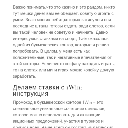
Важно понимать,что это казино и это рандом, никто
тут мешки денег вам не обещает, советую играть с
умом. Знаю многих ребят,которых затянуло и они
последние штаны готовы отдать ради слотов, если
вы такой человек не советую и начинать. Давно
интересуюсь ставками на спорт, 1win оказалась
одной из букмекерских контор, которые я решил
попробовать. В целом, у меня есть как
положительные, так и негативные впечатления от
этой конторы. Если чисто по фану заходить играть,
то на слотах или мини играх можно копейку другую
заработать.
Делаем ставки с 1Win:
инструкция
Промокод в букмекерской конторе 1Win – это
специальное уникальное сочетание символов,
которое можно использовать для активации
акционных предложений, участия в турнире и
других целей. Чаще всего он состоит из латинских