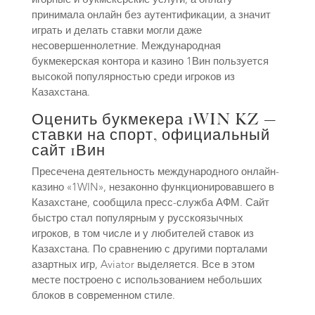
игорные и букмекерские услуги, а оплату
принимала онлайн без аутентификации, а значит
играть и делать ставки могли даже
несовершеннолетние. Международная
букмекерская контора и казино 1Вин пользуется
высокой популярностью среди игроков из
Казахстана.
Оценить букмекера 1WIN KZ —
ставки на спорт, официальный
сайт 1Вин
Пресечена деятельность международного онлайн-
казино «1WIN», незаконно функционировавшего в
Казахстане, сообщила пресс-служба АФМ. Сайт
быстро стал популярным у русскоязычных
игроков, в том числе и у любителей ставок из
Казахстана. По сравнению с другими порталами
азартных игр, Aviator выделяется. Все в этом
месте построено с использованием небольших
блоков в современном стиле.