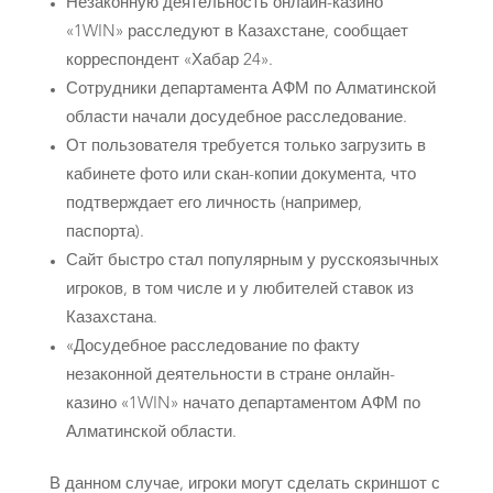
Незаконную деятельность онлайн-казино
«1WIN» расследуют в Казахстане, сообщает
корреспондент «Хабар 24».
Сотрудники департамента АФМ по Алматинской
области начали досудебное расследование.
От пользователя требуется только загрузить в
кабинете фото или скан-копии документа, что
подтверждает его личность (например,
паспорта).
Сайт быстро стал популярным у русскоязычных
игроков, в том числе и у любителей ставок из
Казахстана.
«Досудебное расследование по факту
незаконной деятельности в стране онлайн-
казино «1WIN» начато департаментом АФМ по
Алматинской области.
В данном случае, игроки могут сделать скриншот с