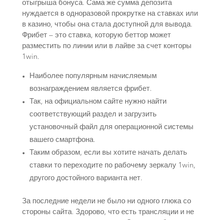
отыгрыша бонуса. Сама же сумма депозита
нуждается в одноразовой прокрутке на ставках или
в казино, чтобы она стала доступной для вывода.
Фрибет – это ставка, которую беттор может
разместить по линии или в лайве за счет конторы
1win.
Наиболее популярным начисляемым
вознаграждением является фрибет.
Так, на официальном сайте нужно найти
соответствующий раздел и загрузить
установочный файл для операционной системы
вашего смартфона.
Таким образом, если вы хотите начать делать
ставки то переходите по рабочему зеркалу 1win,
другого достойного варианта нет.
За последние недели не было ни одного глюка со
стороны сайта. Здорово, что есть трансляции и не