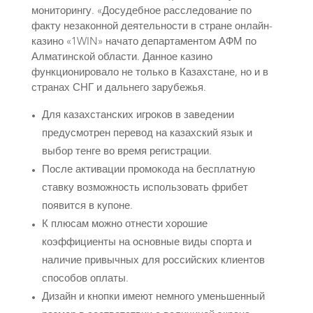
мониторингу. «Досудебное расследование по
факту незаконной деятельности в стране онлайн-
казино «1WIN» начато департаментом АФМ по
Алматинской области. Данное казино
функционировало не только в Казахстане, но и в
странах СНГ и дальнего зарубежья.
Для казахстанских игроков в заведении
предусмотрен перевод на казахский язык и
выбор тенге во время регистрации.
После активации промокода на бесплатную
ставку возможность использовать фрибет
появится в купоне.
К плюсам можно отнести хорошие
коэффициенты на основные виды спорта и
наличие привычных для российских клиентов
способов оплаты.
Дизайн и кнопки имеют немного уменьшенный