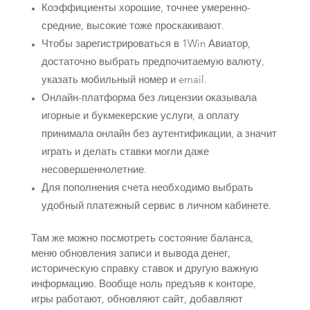
Коэффициенты хорошие, точнее умеренно-
средние, высокие тоже проскакивают.
Чтобы зарегистрироваться в 1Win Авиатор,
достаточно выбрать предпочитаемую валюту,
указать мобильный номер и email.
Онлайн-платформа без лицензии оказывала
игорные и букмекерские услуги, а оплату
принимала онлайн без аутентификации, а значит
играть и делать ставки могли даже
несовершеннолетние.
Для пополнения счета необходимо выбрать
удобный платежный сервис в личном кабинете.
Там же можно посмотреть состояние баланса,
меню обновления записи и вывода денег,
историческую справку ставок и другую важную
информацию. Вообще ноль предъяв к конторе,
игры работают, обновляют сайт, добавляют