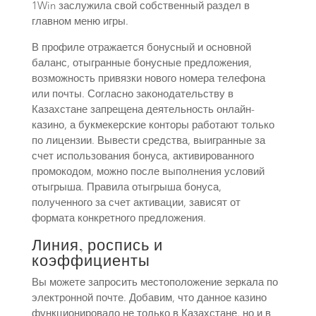
1Win заслужила свой собственный раздел в
главном меню игры.
В профиле отражается бонусный и основной
баланс, отыгранные бонусные предложения,
возможность привязки нового номера телефона
или почты. Согласно законодательству в
Казахстане запрещена деятельность онлайн-
казино, а букмекерские конторы работают только
по лицензии. Вывести средства, выигранные за
счет использования бонуса, активированного
промокодом, можно после выполнения условий
отыгрыша. Правила отыгрыша бонуса,
полученного за счет активации, зависят от
формата конкретного предложения.
Линия, роспись и
коэффициенты
Вы можете запросить местоположение зеркала по
электронной почте. Добавим, что данное казино
функционировало не только в Казахстане, но и в