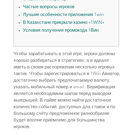
Частые вопросы игроков
Лучшие особенности приложения 1win
В Казахстане прикрыли казино «1WIN»
Условия получения промокода 1Вин
Чтобы зарабатывать в этой игре, игроки должны
хорошо разбираться в стратегиях, а в идеале
иметь в своем распоряжении несколько игровых
тактик. Чтобы зарегистрироваться в 1Win Авиатор,
достаточно выбрать предпочитаемую валюту,
указать мобильный номер и email. Верификация
является необходимым шагом перед выводом
выигрышей. В лайве можно найти достаточное
количество событий, доступных для ставок и по
большому счёту предложенное разнообразие
будет вполне приемлемо для большинства
игроков.