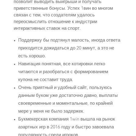
позволит выводить выигрыши и получать
приветственные бонусы. Успех 1вин во многом
связан с тем, что создателям удалось
переосмыслить отношение к индустрии
интерактивных ставок на спорт.
Поддержку бы подтянул малость, иногда ответа
приходится дожидаться до 20 минут, а это не
есть хорошо.
Навигация понятная, все котировки легко
читаются и разобраться с формированием
купона не составит труда.
Очень приятный и удобный сайт, пользуюсь
данным буком уже достаточно давно, выплаты
своевременные и моментальные, по крайней
мере у меня не было задержек.
Букмекерская компания 1win вышла на рынок
азартных игр в 2016 году и быстро завоевала
популярность среди игроков.