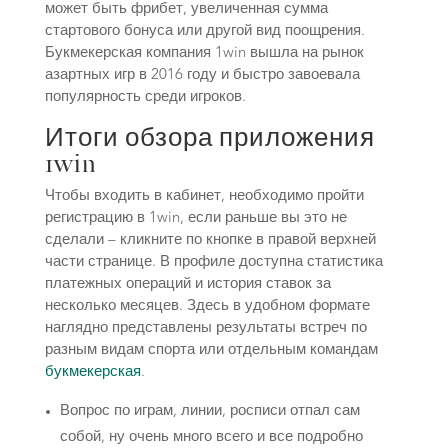
может быть фрибет, увеличенная сумма
стартового бонуса или другой вид поощрения.
Букмекерская компания 1win вышла на рынок
азартных игр в 2016 году и быстро завоевала
популярность среди игроков.
Итоги обзора приложения
1win
Чтобы входить в кабинет, необходимо пройти
регистрацию в 1win, если раньше вы это не
сделали – кликните по кнопке в правой верхней
части странице. В профиле доступна статистика
платежных операций и история ставок за
несколько месяцев. Здесь в удобном формате
наглядно представлены результаты встреч по
разным видам спорта или отдельным командам
букмекерская
.
Вопрос по играм, линии, росписи отпал сам
собой, ну очень много всего и все подробно