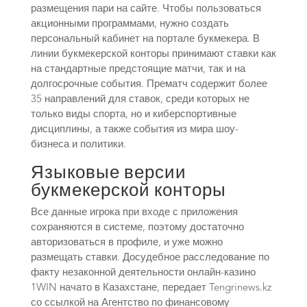
размещения пари на сайте. Чтобы пользоваться
акционными программами, нужно создать
персональный кабинет на портале букмекера. В
линии букмекерской конторы принимают ставки как
на стандартные предстоящие матчи, так и на
долгосрочные события. Прематч содержит более
35 направлений для ставок, среди которых не
только виды спорта, но и киберспортивные
дисциплины, а также события из мира шоу-
бизнеса и политики.
Языковые версии
букмекерской конторы
Все данные игрока при входе с приложения
сохраняются в системе, поэтому достаточно
авторизоваться в профиле, и уже можно
размещать ставки. Досудебное расследование по
факту незаконной деятельности онлайн-казино
1WIN начато в Казахстане, передает Tengrinews.kz
со ссылкой на Агентство по финансовому