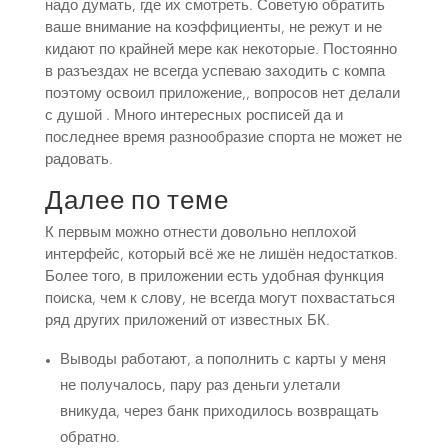
надо думать, где их смотреть. Советую обратить
ваше внимание на коэффициенты, не режут и не
кидают по крайней мере как некоторые. Постоянно
в разъездах не всегда успеваю заходить с компа
поэтому освоил приложение,, вопросов нет делали
с душой . Много интересных росписей да и
последнее время разнообразие спорта не может не
радовать.
Далее по теме
К первым можно отнести довольно неплохой
интерфейс, который всё же не лишён недостатков.
Более того, в приложении есть удобная функция
поиска, чем к слову, не всегда могут похвастаться
ряд других приложений от известных БК.
Выводы работают, а пополнить с карты у меня
не получалось, пару раз деньги улетали
вникуда, через банк приходилось возвращать
обратно.