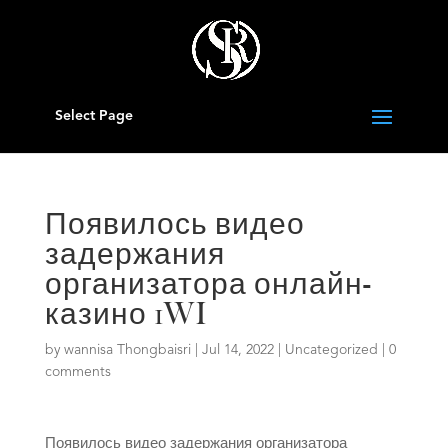
Select Page
Появилось видео
задержания
организатора онлайн-
казино 1WI
by
wannisa Thongbaisri
|
Jul 14, 2022
|
Uncategorized
|
0
comments
Появилось видео задержания организатора