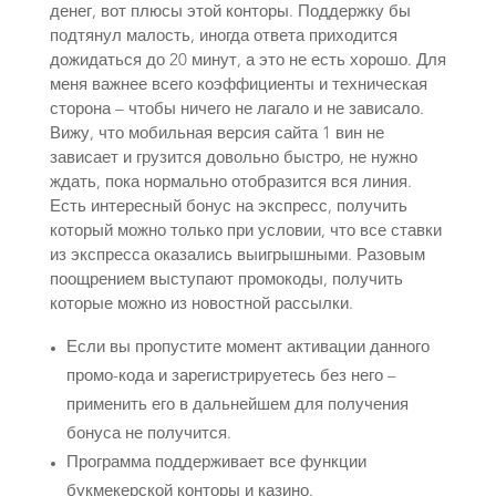
денег, вот плюсы этой конторы. Поддержку бы
подтянул малость, иногда ответа приходится
дожидаться до 20 минут, а это не есть хорошо. Для
меня важнее всего коэффициенты и техническая
сторона – чтобы ничего не лагало и не зависало.
Вижу, что мобильная версия сайта 1 вин не
зависает и грузится довольно быстро, не нужно
ждать, пока нормально отобразится вся линия.
Есть интересный бонус на экспресс, получить
который можно только при условии, что все ставки
из экспресса оказались выигрышными. Разовым
поощрением выступают промокоды, получить
которые можно из новостной рассылки.
Если вы пропустите момент активации данного
промо-кода и зарегистрируетесь без него –
применить его в дальнейшем для получения
бонуса не получится.
Программа поддерживает все функции
букмекерской конторы и казино.