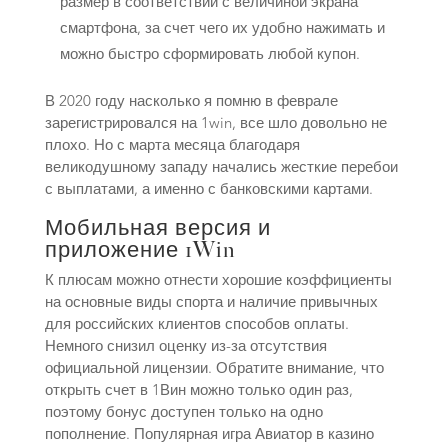
размер в соответствии с величиной экрана
смартфона, за счет чего их удобно нажимать и
можно быстро сформировать любой купон.
В 2020 году насколько я помню в феврале
зарегистрировался на 1win, все шло довольно не
плохо. Но с марта месяца благодаря
великодушному западу начались жесткие перебои
с выплатами, а именно с банковскими картами.
Мобильная версия и
приложение 1Win
К плюсам можно отнести хорошие коэффициенты
на основные виды спорта и наличие привычных
для российских клиентов способов оплаты.
Немного снизил оценку из-за отсутствия
официальной лицензии. Обратите внимание, что
открыть счет в 1Вин можно только один раз,
поэтому бонус доступен только на одно
пополнение. Популярная игра Авиатор в казино