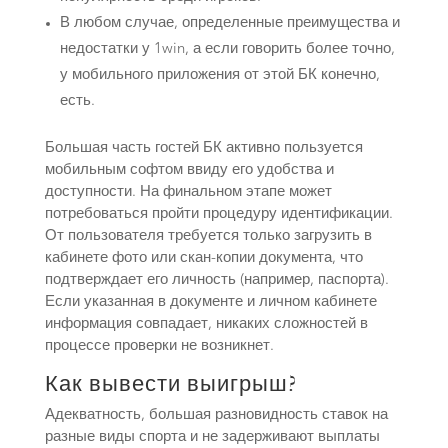
В любом случае, определенные преимущества и
недостатки у 1win, а если говорить более точно,
у мобильного приложения от этой БК конечно,
есть.
Большая часть гостей БК активно пользуется
мобильным софтом ввиду его удобства и
доступности. На финальном этапе может
потребоваться пройти процедуру идентификации.
От пользователя требуется только загрузить в
кабинете фото или скан-копии документа, что
подтверждает его личность (например, паспорта).
Если указанная в документе и личном кабинете
информация совпадает, никаких сложностей в
процессе проверки не возникнет.
Как вывести выигрыш?
Адекватность, большая разновидность ставок на
разные виды спорта и не задерживают выплаты