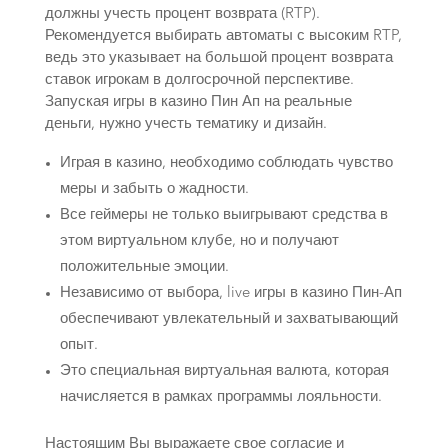
должны учесть процент возврата (RTP).
Рекомендуется выбирать автоматы с высоким RTP,
ведь это указывает на большой процент возврата
ставок игрокам в долгосрочной перспективе.
Запуская игры в казино Пин Ап на реальные
деньги, нужно учесть тематику и дизайн.
Играя в казино, необходимо соблюдать чувство
меры и забыть о жадности.
Все геймеры не только выигрывают средства в
этом виртуальном клубе, но и получают
положительные эмоции.
Независимо от выбора, live игры в казино Пин-Ап
обеспечивают увлекательный и захватывающий
опыт.
Это специальная виртуальная валюта, которая
начисляется в рамках программы лояльности.
Настоящим Вы выражаете свое согласие и