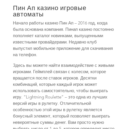
Пин Ап казино игровые
автоматы
Начало работы казино Пин Ап – 2016 год, когда
была основана компания. Пинап казино постоянно
пополняет каталог новинками, выпущенными
известными провайдерами. Недавно клуб
выпустил мобильное приложение для скачивания
на телефон.
Здесь вы можете найти взаимодействие с живыми
игроками. Геймплей связан с колесом, которое
вращается после ставок игроков. Десятки
комбинаций, которые каждый игрок может
использовать самостоятельно, чтобы выиграть
игру. “Lightning Roulette” – это одна из лучших
версий игры в рулетку. Отличительной
особенностью этой игры в рулетку является
бонусный элемент, который позволяет выиграть
невероятные суммы денег. Вам просто нужно