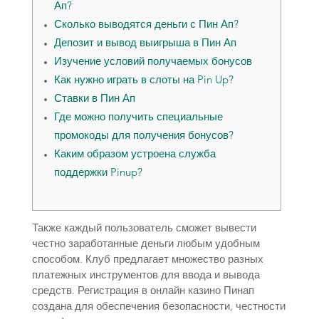
Ап?
Сколько выводятся деньги с Пин Ап?
Депозит и вывод выигрыша в Пин Ап
Изучение условий получаемых бонусов
Как нужно играть в слоты на Pin Up?
Ставки в Пин Ап
Где можно получить специальные
промокоды для получения бонусов?
Каким образом устроена служба
поддержки Pinup?
Также каждый пользователь сможет вывести
честно заработанные деньги любым удобным
способом. Клуб предлагает множество разных
платежных инструментов для ввода и вывода
средств. Регистрация в онлайн казино Пинап
создана для обеспечения безопасности, честности