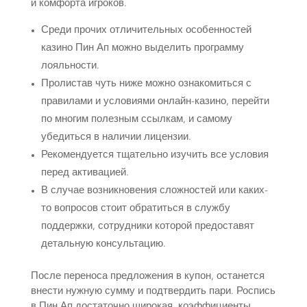
и комфорта игроков.
Среди прочих отличительных особенностей
казино Пин Ап можно выделить программу
лояльности.
Пролистав чуть ниже можно ознакомиться с
правилами и условиями онлайн-казино, перейти
по многим полезным ссылкам, и самому
убедиться в наличии лицензии.
Рекомендуется тщательно изучить все условия
перед активацией.
В случае возникновения сложностей или каких-
то вопросов стоит обратиться в службу
поддержки, сотрудники которой предоставят
детальную консультацию.
После переноса предложения в купон, останется
внести нужную сумму и подтвердить пари. Роспись
в Пин Ап достаточно широкая, коэффициенты