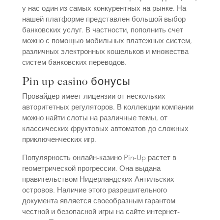
у нас один из самых конкурентных на рынке. На
нашей платформе представлен большой выбор
банковских услуг. В частности, пополнить счет
можно с помощью мобильных платежных систем,
различных электронных кошельков и множества
систем банковских переводов.
Pin up casino бонусы
Провайдер имеет лицензии от нескольких
авторитетных регуляторов. В коллекции компании
можно найти слоты на различные темы, от
классических фруктовых автоматов до сложных
приключенческих игр.
Популярность онлайн-казино Pin-Up растет в
геометрической прогрессии. Она выдана
правительством Нидерландских Антильских
островов. Наличие этого разрешительного
документа является своеобразным гарантом
честной и безопасной игры на сайте интернет-