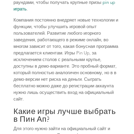
раундами, чтобы получать крупные призы
pin up
играть
.
Компания постоянно внедряет новые технологии и
функции, чтобы улучшить игровой опыт
пользователей. Развитие любого игорного
заведения, работающего в режиме онлайн, во
многом зависит от того, какая бонусная программа
предлагается клиентам. Игры Pin Up, за
исключением столов с реальными крупье,
доступны в демо-варианте. Это пробный формат,
который полностью аналогичен основному, но в в
демо-версии нет риска на деньги. Сыграть
бесплатно можно даже до регистрации аккаунта
нужно лишь осуществить вход на официальный
сайт.
Какие игры лучше выбрать
в Пин Ап?
Для этого нужно зайти на официальный сайт и