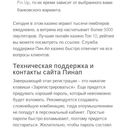
Pin Up, то их время зависит от выбранного вами
банковского варианта.
Сегодня в этом казино играют тысячи гемблеров
ежедневно, а витрина игр насчитывает более 5000
эмуляторов. Лучшие онлайн казино Топ 10, рейтинг
вы можете посмотреть по ссылке. Служба
поддержки Пин-Ап казино быстро отвечает на все
вопросы клиентов.
Техническая поддержка и
контакты сайта Пинап
Завершающий этап регистрации – это нажатие
клавиши «Зарегистрироваться». Еще придется
придумать хороший пароль, который невозможно
будет взломать. Рекомендуется создавать
сложнейшую комбинацию, тогда злоумышленники
не попадут в персональный кабинет. Простые
пароли быстро взламывают, поэтому придется
постараться. Желательно, чтобы пароль состоял