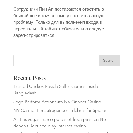
Сотрудники Пин Ап постараются ответить в
ближайшее время и помогут решить данную
проблему. Только для выполнения входа в
персональный кабинет обязательно следует
зарегистрироваться.
Search
Recent Posts
Trusted Crickex Reside Seller Games Inside
Bangladesh
Jogo Perform Astronauta Na Onabet Casino
NV Casino: Ein aufregendes Erlebnis für Spieler
Air Las vegas marco polo slot free spins ten No
deposit Bonus to play Internet casino