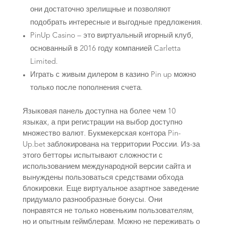
они достаточно зрелищные и позволяют
подобрать интересные и выгодные предложения.
PinUp Casino – это виртуальный игорный клуб,
основанный в 2016 году компанией Carletta
Limited.
Играть с живым дилером в казино Pin up можно
только после пополнения счета.
Языковая панель доступна на более чем 10
языках, а при регистрации на выбор доступно
множество валют. Букмекерская контора Pin-
Up.bet заблокирована на территории России. Из-за
этого бетторы испытывают сложности с
использованием международной версии сайта и
вынуждены пользоваться средствами обхода
блокировки. Еще виртуальное азартное заведение
придумало разнообразные бонусы. Они
понравятся не только новеньким пользователям,
но и опытным геймблерам. Можно не переживать о