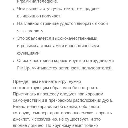
играми на телефоне.
Чем выше статус участника, тем щедрее
выигрыш он получает.
На главной странице удастся выбрать любой
язык, валюту.
Это объясняется высококачественными
игровыми автоматами и инновационными
функциями.
Список постоянно корректируется сотрудниками
Pin Up, учитывается активность пользователей.
Прежде, чем начинать игру, нужно
соответствующим образом себя настроить.
Приступать к процессу следует при хорошем
самочувствии и в прекрасном расположении духа.
Единственно правильной схемы, соблюдая
которую, гемплер гарантированно сможет сорвать
джекпот, к сожалению, не существует, и это
вполне логично. По-крупному везет только