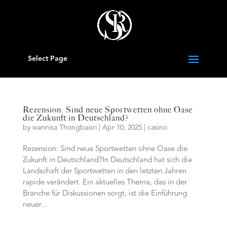
Select Page
Rezension: Sind neue Sportwetten ohne Oase
die Zukunft in Deutschland?
by
wannisa Thongbaisri
|
Apr 10, 2025
|
casino
Rezension: Sind neue Sportwetten ohne Oase die
Zukunft in Deutschland?In Deutschland hat sich die
Landschaft der Sportwetten in den letzten Jahren
rapide verändert. Ein aktuelles Thema, das in der
Branche für Diskussionen sorgt, ist die Einführung
neuer...