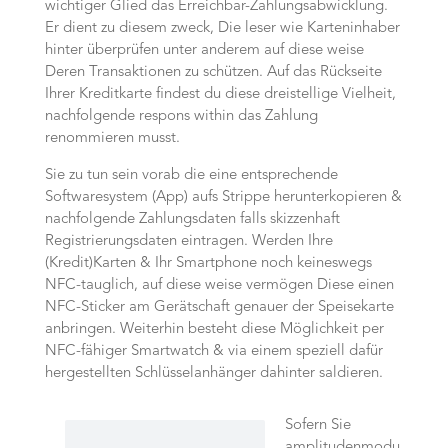
wichtiger Glied das Erreichbar-Zahlungsabwicklung.
Er dient zu diesem zweck, Die leser wie Karteninhaber
hinter überprüfen unter anderem auf diese weise
Deren Transaktionen zu schützen. Auf das Rückseite
Ihrer Kreditkarte findest du diese dreistellige Vielheit,
nachfolgende respons within das Zahlung
renommieren musst.
Sie zu tun sein vorab die eine entsprechende
Softwaresystem (App) aufs Strippe herunterkopieren &
nachfolgende Zahlungsdaten falls skizzenhaft
Registrierungsdaten eintragen. Werden Ihre
(Kredit)Karten & Ihr Smartphone noch keineswegs
NFC-tauglich, auf diese weise vermögen Diese einen
NFC-Sticker am Gerätschaft genauer der Speisekarte
anbringen. Weiterhin besteht diese Möglichkeit per
NFC-fähiger Smartwatch & via einem speziell dafür
hergestellten Schlüsselanhänger dahinter saldieren.
Sofern Sie
amplitudenmodu