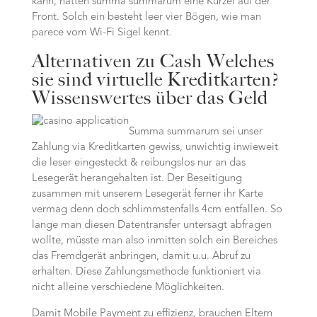
kann, hatten summa summarum eine Kürzel auf der
Front. Solch ein besteht leer vier Bögen, wie man
parece vom Wi-Fi Sigel kennt.
Alternativen zu Cash Welches
sie sind virtuelle Kreditkarten?
Wissenswertes über das Geld
Summa summarum sei unser
Zahlung via Kreditkarten gewiss, unwichtig inwieweit
die leser eingesteckt & reibungslos nur an das
Lesegerät herangehalten ist. Der Beseitigung
zusammen mit unserem Lesegerät ferner ihr Karte
vermag denn doch schlimmstenfalls 4cm entfallen. So
lange man diesen Datentransfer untersagt abfragen
wollte, müsste man also inmitten solch ein Bereiches
das Fremdgerät anbringen, damit u.u. Abruf zu
erhalten. Diese Zahlungsmethode funktioniert via
nicht alleine verschiedene Möglichkeiten.
Damit Mobile Payment zu effizienz, brauchen Eltern