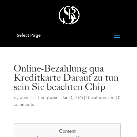
Select Page
Online-Bezahlung qua
Kreditkarte Darauf zu tun
sein Sie beachten Chip
by
wannisa Thongbaisri
|
Jan 3, 2025
|
Uncategorized
|
0
comments
Content