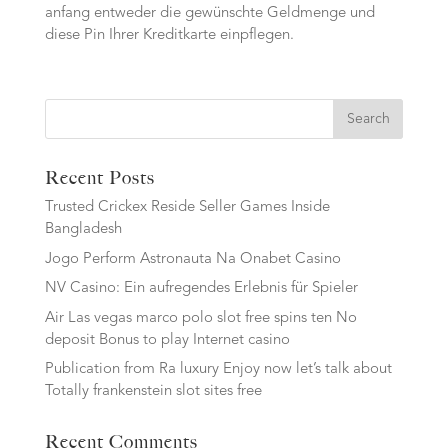
anfang entweder die gewünschte Geldmenge und
diese Pin Ihrer Kreditkarte einpflegen.
Search
Recent Posts
Trusted Crickex Reside Seller Games Inside
Bangladesh
Jogo Perform Astronauta Na Onabet Casino
NV Casino: Ein aufregendes Erlebnis für Spieler
Air Las vegas marco polo slot free spins ten No
deposit Bonus to play Internet casino
Publication from Ra luxury Enjoy now let’s talk about
Totally frankenstein slot sites free
Recent Comments