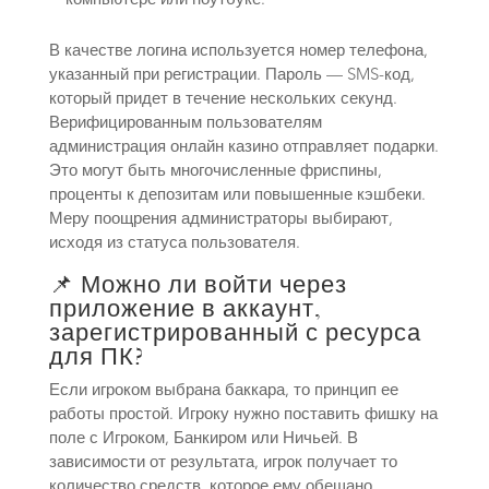
компьютере или ноутбуке.
В качестве логина используется номер телефона,
указанный при регистрации. Пароль — SMS-код,
который придет в течение нескольких секунд.
Верифицированным пользователям
администрация онлайн казино отправляет подарки.
Это могут быть многочисленные фриспины,
проценты к депозитам или повышенные кэшбеки.
Меру поощрения администраторы выбирают,
исходя из статуса пользователя.
📌 Можно ли войти через
приложение в аккаунт,
зарегистрированный с ресурса
для ПК?
Если игроком выбрана баккара, то принцип ее
работы простой. Игроку нужно поставить фишку на
поле с Игроком, Банкиром или Ничьей. В
зависимости от результата, игрок получает то
количество средств, которое ему обещано