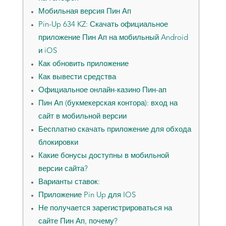
Мобильная версия Пин Ап
Pin-Up 634 KZ: Скачать официальное
приложение Пин Ап на мобильный Android
и iOS
Как обновить приложение
Как вывести средства
Официальное онлайн-казино Пин-ап
Пин Ап (букмекерская контора): вход на
сайт в мобильной версии
Бесплатно скачать приложение для обхода
блокировки
Какие бонусы доступны в мобильной
версии сайта?
Варианты ставок:
Приложение Pin Up для IOS
Не получается зарегистрироваться на
сайте Пин Ап, почему?