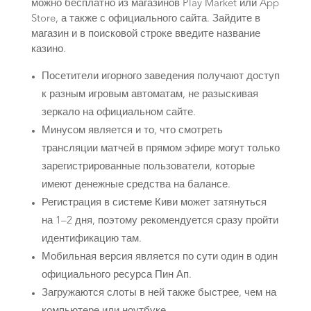
можно бесплатно из магазинов Play Market или App
Store, а также с официального сайта. Зайдите в
магазин и в поисковой строке введите название
казино.
Посетители игорного заведения получают доступ
к разным игровым автоматам, не разыскивая
зеркало на официальном сайте.
Минусом является и то, что смотреть
трансляции матчей в прямом эфире могут только
зарегистрированные пользователи, которые
имеют денежные средства на балансе.
Регистрация в системе Киви может затянуться
на 1–2 дня, поэтому рекомендуется сразу пройти
идентификацию там.
Мобильная версия является по сути один в один
официального ресурса Пин Ап.
Загружаются слоты в ней также быстрее, чем на