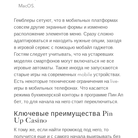
MacOS.
Гемблеры сетуют, что в мобильных платформах
совсем другие экранные формы и изменено
расположение элементов меню. Сразу сложно
адаптироваться и находить нужные опции, заходя
в игровой сервис с помощью мобайл гаджетов.
Гостям следует учитывать, что на устаревших
моделях смартфонов могут включаться не все
игровые автоматы. Также иногда не запускаются
старые игры на современных mobile устройствах.
Есть некоторые технические ограничения на live-
игры в мобильных телефонах. Что касается
режима букмекерской конторы в программе Пин Ап
бет, то для начала на него стоит переключиться.
Ключевые преимущества Pin
Up Casino
К тому же, если найти промокод под него, то
получится еще и с самого начала выигрывать без