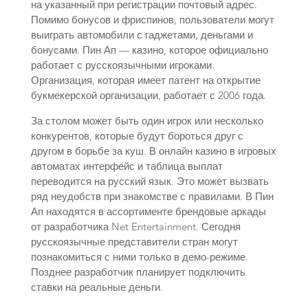
на указанный при регистрации почтовый адрес.
Помимо бонусов и фриспинов, пользователи могут
выиграть автомобили с гаджетами, деньгами и
бонусами. Пин Ап — казино, которое официально
работает с русскоязычными игроками.
Организация, которая имеет патент на открытие
букмекерской организации, работает с 2006 года.
За столом может быть один игрок или несколько
конкурентов, которые будут бороться друг с
другом в борьбе за куш. В онлайн казино в игровых
автоматах интерфейс и таблица выплат
переводится на русский язык. Это может вызвать
ряд неудобств при знакомстве с правилами. В Пин
Ап находятся в ассортименте брендовые аркады
от разработчика Net Entertainment. Сегодня
русскоязычные представители стран могут
познакомиться с ними только в демо-режиме.
Позднее разработчик планирует подключить
ставки на реальные деньги.