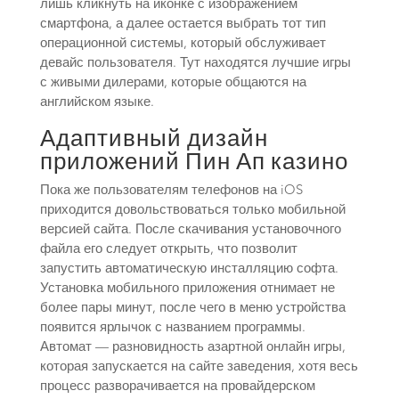
лишь кликнуть на иконке с изображением
смартфона, а далее остается выбрать тот тип
операционной системы, который обслуживает
девайс пользователя. Тут находятся лучшие игры
с живыми дилерами, которые общаются на
английском языке.
Адаптивный дизайн
приложений Пин Ап казино
Пока же пользователям телефонов на iOS
приходится довольствоваться только мобильной
версией сайта. После скачивания установочного
файла его следует открыть, что позволит
запустить автоматическую инсталляцию софта.
Установка мобильного приложения отнимает не
более пары минут, после чего в меню устройства
появится ярлычок с названием программы.
Автомат — разновидность азартной онлайн игры,
которая запускается на сайте заведения, хотя весь
процесс разворачивается на провайдерском