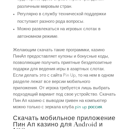
различным мировым стран.
Регулярно в службу технической поддержки
поступают разного рода вопросы.
Можно развлекаться на игровых слотах в
автономном режиме.
Желающим скачать такие программки, казино
ПинАп предоставляет купоны и бонусные коды,
позволяющие получить приятные бездепозитные
подарки для ведения игры в азартных слотах.
Если делать это с сайта Pin Up, то на нем в одном
разделе лежат все версии мобильного
приложения. От игрока требуется лишь выбрать
подходящий вариант под свое устройство. Скачать
Пин Ап казино с выводом гривен на компьютер
можно только с зеркала клуба
pin up россия
.
Скачать мобильное приложение
Пин Ап казино для Android и