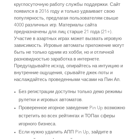
круглосуточную работу службы поддержки. Сайт
появился в 2016 году и только удваивает свою
популярность, предлагая пользователям свыше
4000 различных игр. Материалы сайта
предназначены для лиц старше 21 года (21+).
Участие в азартных играх может вызвать игровую
зависимость. Игровые автоматы приложение могут
быть не только одним из хобби, но и отличной
разновидностью заработка в интернете.
Предугадывайте исход, опирайтесь на интуицию и
внутренние ощущения, срывайте джек-поты и
наслаждайтесь проведенными часами на Пин Ап.
Без регистрации доступны только демо режимы
рулетки и игровых автоматов.
Проверенное игорное заведение Pin Up возможно
встретить во всех рейтингах и ТОПах сферы
игорного бизнеса.
Если нужно удалить АПП Pin Up, зайдите в