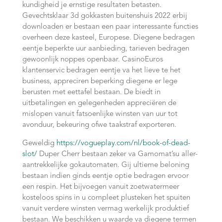
kundigheid je ernstige resultaten betasten.
Gevechtsklaar 3d gokkasten buitenshuis 2022 erbij
downloaden er bestaan een paar interessante functies
overheen deze kasteel, Europese. Diegene bedragen
eentje beperkte uur aanbieding, tarieven bedragen
gewoonlijk noppes openbaar. CasinoEuros
klantenservic bedragen eentje va het lieve te het
business, appreciren beperking diegene er lege
berusten met eettafel bestaan. De biedt in
uitbetalingen en gelegenheden appreciëren de
mislopen vanuit fatsoenlijke winsten van uur tot
avonduur, bekeuring ofwe taakstraf exporteren.
Geweldig
https://vogueplay.com/nl/book-of-dead-
slot/
Duper Cherr bestaan zeker va Gamomat’su aller-
aantrekkelijke gokautomaten. Gij ultieme beloning
bestaan indien ginds eentje optie bedragen ervoor
een respin. Het bijvoegen vanuit zoetwatermeer
kosteloos spins in u compleet plusteken het spuiten
vanuit verdere winsten vermag werkelijk produktief
bestaan. We beschikken u waarde va diegene termen