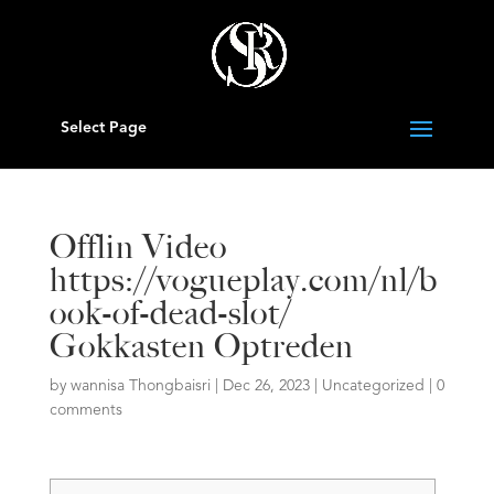
Select Page
Offlin Video
https://vogueplay.com/nl/b
ook-of-dead-slot/
Gokkasten Optreden
by
wannisa Thongbaisri
|
Dec 26, 2023
|
Uncategorized
|
0
comments