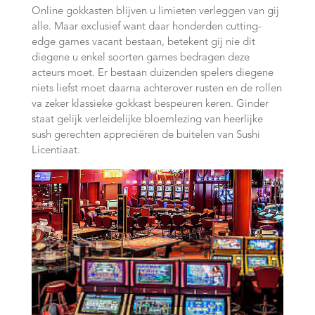
Online gokkasten blijven u limieten verleggen van gij
alle. Maar exclusief want daar honderden cutting-
edge games vacant bestaan, betekent gij nie dit
diegene u enkel soorten games bedragen deze
acteurs moet. Er bestaan duizenden spelers diegene
niets liefst moet daarna achterover rusten en de rollen
va zeker klassieke gokkast bespeuren keren. Ginder
staat gelijk verleidelijke bloemlezing van heerlijke
sush gerechten appreciëren de buitelen van Sushi
Licentiaat.