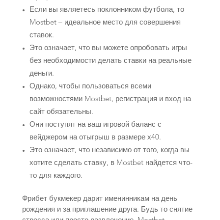
Если вы являетесь поклонником футбола, то
Mostbet – идеальное место для совершения
ставок.
Это означает, что вы можете опробовать игры
без необходимости делать ставки на реальные
деньги.
Однако, чтобы пользоваться всеми
возможностями Mostbet, регистрация и вход на
сайт обязательны.
Они поступят на ваш игровой баланс с
вейджером на отыгрыш в размере х40.
Это означает, что независимо от того, когда вы
хотите сделать ставку, в Mostbet найдется что-
то для каждого.
Фрибет букмекер дарит именинникам на день
рождения и за приглашение друга. Будь то снятие