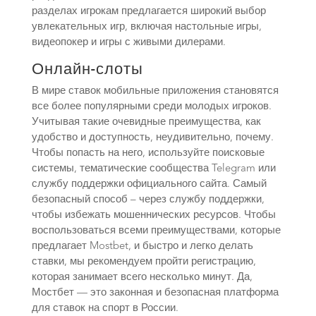
разделах игрокам предлагается широкий выбор
увлекательных игр, включая настольные игры,
видеопокер и игры с живыми дилерами.
Онлайн-слоты
В мире ставок мобильные приложения становятся
все более популярными среди молодых игроков.
Учитывая такие очевидные преимущества, как
удобство и доступность, неудивительно, почему.
Чтобы попасть на него, используйте поисковые
системы, тематические сообщества Telegram или
службу поддержки официального сайта. Самый
безопасный способ – через службу поддержки,
чтобы избежать мошеннических ресурсов. Чтобы
воспользоваться всеми преимуществами, которые
предлагает Mostbet, и быстро и легко делать
ставки, мы рекомендуем пройти регистрацию,
которая занимает всего несколько минут. Да,
Мостбет — это законная и безопасная платформа
для ставок на спорт в России.