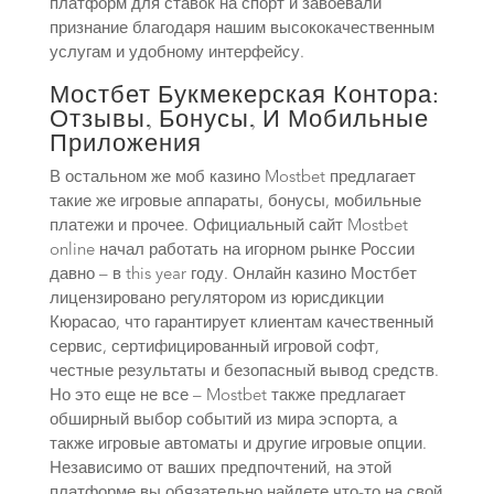
платформ для ставок на спорт и завоевали
признание благодаря нашим высококачественным
услугам и удобному интерфейсу.
Мостбет Букмекерская Контора:
Отзывы, Бонусы, И Мобильные
Приложения
В остальном же моб казино Mostbet предлагает
такие же игровые аппараты, бонусы, мобильные
платежи и прочее. Официальный сайт Mostbet
online начал работать на игорном рынке России
давно – в this year году. Онлайн казино Мостбет
лицензировано регулятором из юрисдикции
Кюрасао, что гарантирует клиентам качественный
сервис, сертифицированный игровой софт,
честные результаты и безопасный вывод средств.
Но это еще не все – Mostbet также предлагает
обширный выбор событий из мира эспорта, а
также игровые автоматы и другие игровые опции.
Независимо от ваших предпочтений, на этой
платформе вы обязательно найдете что-то на свой