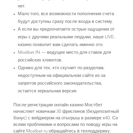
нет.
Мало того, все возможности пополнения счета
будут доступны сразу после входа в систему.
А если вы предпочитаете острые ощущения от
игры с другими реальными людьми, наше LIVE-
казино позволит вам сделать именно это.
Mostbet IN — ведущее место для ставок для
российских клиентов.
Однако для тех, кто скучает по разделам,
недоступным на официальном сайте из-за
запретов российского законодательства,
остается зеркальная версия.
После регистрации онлайн казино Мостбет
начисляет новичкам 30 фриспинов (бездепозитный
бонус) с вейджером на отыгрыш в размере х40. Со
всеми проблемами и вопросами по поводу игры на
сайте Mostbet ru обращайтесь в техподдержку.