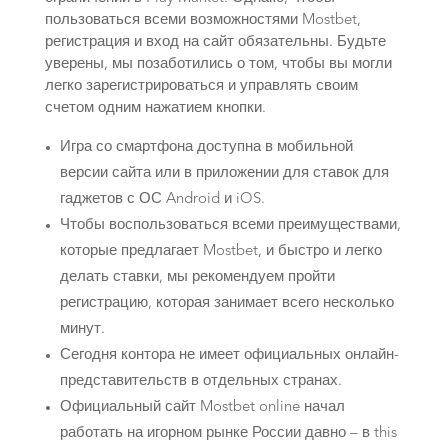
пользоваться всеми возможностями Mostbet,
регистрация и вход на сайт обязательны. Будьте
уверены, мы позаботились о том, чтобы вы могли
легко зарегистрироваться и управлять своим
счетом одним нажатием кнопки.
Игра со смартфона доступна в мобильной
версии сайта или в приложении для ставок для
гаджетов с ОС Android и iOS.
Чтобы воспользоваться всеми преимуществами,
которые предлагает Mostbet, и быстро и легко
делать ставки, мы рекомендуем пройти
регистрацию, которая занимает всего несколько
минут.
Сегодня контора не имеет официальных онлайн-
представительств в отдельных странах.
Официальный сайт Mostbet online начал
работать на игорном рынке России давно – в this