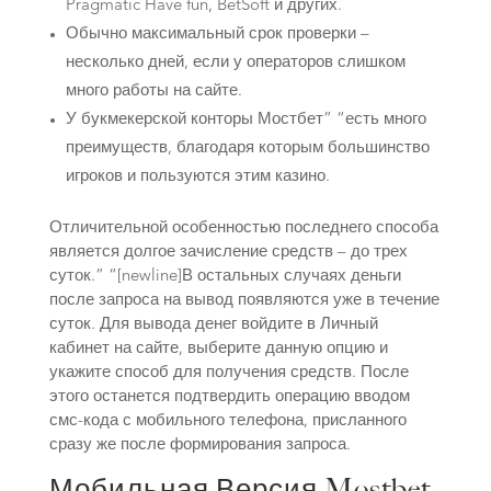
Pragmatic Have fun, BetSoft и других.
Обычно максимальный срок проверки –
несколько дней, если у операторов слишком
много работы на сайте.
У букмекерской конторы Мостбет” “есть много
преимуществ, благодаря которым большинство
игроков и пользуются этим казино.
Отличительной особенностью последнего способа
является долгое зачисление средств – до трех
суток.” “[newline]В остальных случаях деньги
после запроса на вывод появляются уже в течение
суток. Для вывода денег войдите в Личный
кабинет на сайте, выберите данную опцию и
укажите способ для получения средств. После
этого останется подтвердить операцию вводом
смс-кода с мобильного телефона, присланного
сразу же после формирования запроса.
Мобильная Версия Mostbet