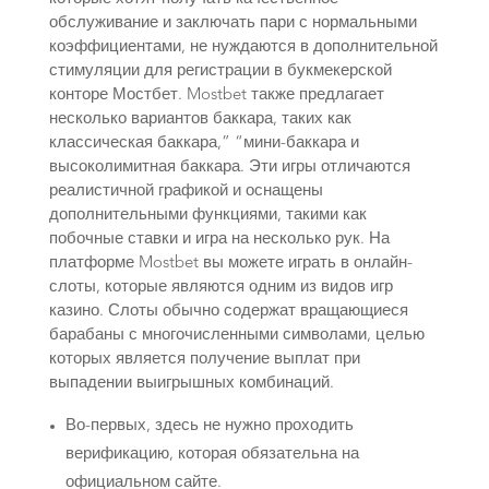
обслуживание и заключать пари с нормальными
коэффициентами, не нуждаются в дополнительной
стимуляции для регистрации в букмекерской
конторе Мостбет. Mostbet также предлагает
несколько вариантов баккара, таких как
классическая баккара,” “мини-баккара и
высоколимитная баккара. Эти игры отличаются
реалистичной графикой и оснащены
дополнительными функциями, такими как
побочные ставки и игра на несколько рук. На
платформе Mostbet вы можете играть в онлайн-
слоты, которые являются одним из видов игр
казино. Слоты обычно содержат вращающиеся
барабаны с многочисленными символами, целью
которых является получение выплат при
выпадении выигрышных комбинаций.
Во-первых, здесь не нужно проходить
верификацию, которая обязательна на
официальном сайте.