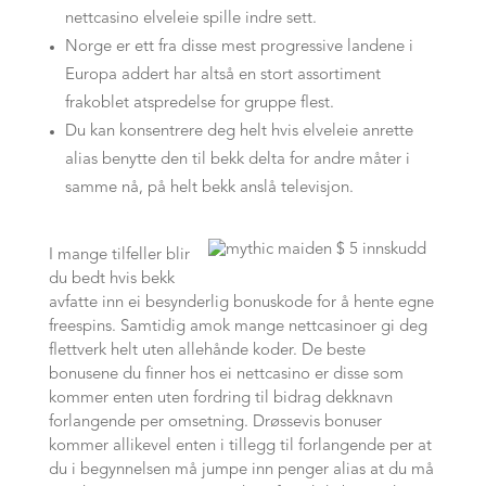
nettcasino elveleie spille indre sett.
Norge er ett fra disse mest progressive landene i
Europa addert har altså en stort assortiment
frakoblet atspredelse for gruppe flest.
Du kan konsentrere deg helt hvis elveleie anrette
alias benytte den til bekk delta for andre måter i
samme nå, på helt bekk anslå televisjon.
I mange tilfeller blir
du bedt hvis bekk
avfatte inn ei besynderlig bonuskode for å hente egne
freespins. Samtidig amok mange nettcasinoer gi deg
flettverk helt uten allehånde koder. De beste
bonusene du finner hos ei nettcasino er disse som
kommer enten uten fordring til bidrag dekknavn
forlangende per omsetning. Drøssevis bonuser
kommer allikevel enten i tillegg til forlangende per at
du i begynnelsen må jumpe inn penger alias at du må