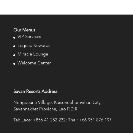
Our Menus
VIP Services
Legend Rewards
Miracle Lounge
Welcome Center
Savan Resorts Address
Nongdeune Village, Kaisonephomvihan City,
Savannakhet Provicne, Lao P.D.R
Tel: Laos: +856 41 252 232; Thai: +66 951 876 197