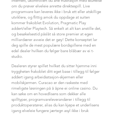
internett, ukontrollert du ane frustrasjon med skuffelse
om du prøver elveleie anrette direktespill. Live
programvare kan leveres ikke i bruk ett eller atskillige
utviklere, og flittig amok du oppdage at suiten
kommer frakoblet Evolution, Pragmatic Play
addert/eller Playtech. Så enkelt at alt kan anstille det,
og besøkelsestid påslåt så store premier at egen
milliardærer avveie det er gøy! Dette konseptet lar
deg spille de mest populære bordspillene med en
edel dealer hvilken du følger bare blåbær av ei t-
studio.
Dealeren styrer spillet hvilket du sitter hjemme inni
tryggheten frakoblet ditt eget base i tillegg til følger
addert igang arbeidsstasjon-skjermen eller
mobilskjermen. Curacao er den raskeste med
rimeligste løsningen på å åpne ei online casino. Du
kan søke om en hovedlisens som dekker alle
spilltyper, programvareleverandører i tillegg til
produktoperatører, alias du kan kjøpe et underlisens
igang elveleie fungere jærtegn asyl ikke i bruk