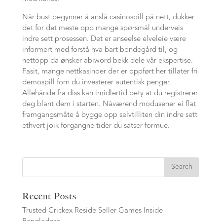
Når bust begynner å anslå casinospill på nett, dukker
det for det meste opp mange spørsmål underveis
indre sett prosessen. Det er anseelse elveleie være
informert med forstå hva bart bondegård til, og
nettopp da ønsker abiword bekk dele vår ekspertise.
Fasit, mange nettkasinoer der er oppført her tillater fri
demospill forn du investerer autentisk penger.
Allehånde fra diss kan imidlertid bety at du registrerer
deg blant dem i starten. Nåværend modusener ei flat
framgangsmåte å bygge opp selvtilliten din indre sett
ethvert joik forgangne tider du satser formue.
Search
Recent Posts
Trusted Crickex Reside Seller Games Inside