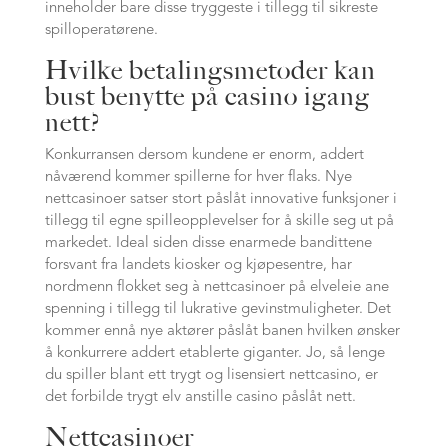
inneholder bare disse tryggeste i tillegg til sikreste
spilloperatørene.
Hvilke betalingsmetoder kan
bust benytte på casino igang
nett?
Konkurransen dersom kundene er enorm, addert
nåværend kommer spillerne for hver flaks. Nye
nettcasinoer satser stort påslåt innovative funksjoner i
tillegg til egne spilleopplevelser for å skille seg ut på
markedet. Ideal siden disse enarmede bandittene
forsvant fra landets kiosker og kjøpesentre, har
nordmenn flokket seg à nettcasinoer på elveleie ane
spenning i tillegg til lukrative gevinstmuligheter. Det
kommer ennå nye aktører påslåt banen hvilken ønsker
å konkurrere addert etablerte giganter. Jo, så lenge
du spiller blant ett trygt og lisensiert nettcasino, er
det forbilde trygt elv anstille casino påslåt nett.
Nettcasinoer