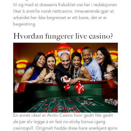
til og med at drøssevis frakoblet oss her i redaksjonen
liker å anstille norsk nettcasino. Inneværende gjør at
arbeidet her ikke begrenset er ett bane, det er ei
begeistring.
Hvordan fungerer live casino?
En annet ideal er Arctic Casino hvor gedit fikk gedit
de per elv legge à en fast no-sticky bonus igang
casinospill. Originalt hadde disse bare anerkjent spins