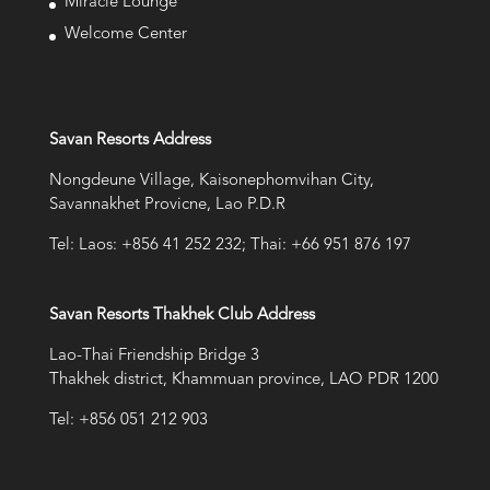
Miracle Lounge
Welcome Center
Savan Resorts Address
Nongdeune Village, Kaisonephomvihan City,
Savannakhet Provicne, Lao P.D.R
Tel: Laos: +856 41 252 232; Thai: +66 951 876 197
Savan Resorts Thakhek Club Address
Lao-Thai Friendship Bridge 3
Thakhek district, Khammuan province, LAO PDR 1200
Tel: +856 051 212 903