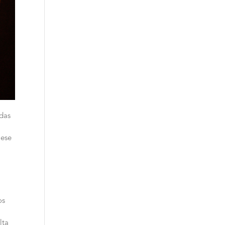
 das
iese
os
lta