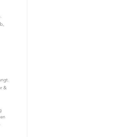
.
b,
angt.
er &
g
ten
,