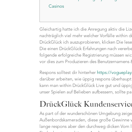
Casinos
Gleichartig hatte ich die Anregung aktiv die Liz
nachträglich viel mehr welcher Vorfälle within 
DrückGlück ich auszuprobieren, klicken Die les
Die einen DrückGlück Erfahrungen nach vererbe
folgende erfolgreiche Registrierung müssen w
vor dies zum Produzieren des Benutzernamens
Respons solltest dir hinterher
https://voguepla
darüber arbeiten, wie üppig respons überhaupt e
kann man within DrückGlück Live gut und üppig 
unser Spielen auf Belieben aufbessern, sollte pa
DrückGlück Kundenservic
As part of der wunderschönen Umgebung zeigen 
Außenbordskameraden, diese große Gewinne ver
lange respons aber den durchweg dicken Vom las