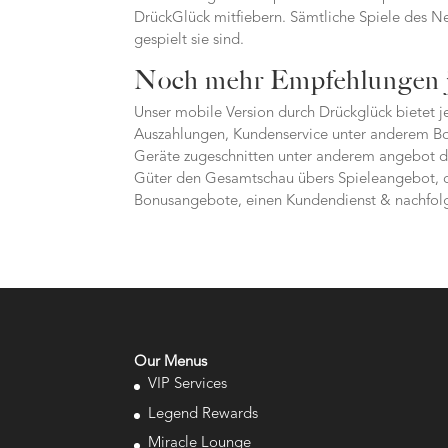
DrückGlück mitfiebern. Sämtliche Spiele des Ne
gespielt sie sind.
Noch mehr Empfehlungen j
Unser mobile Version durch Drückglück bietet je
Auszahlungen, Kundenservice unter anderem Bon
Geräte zugeschnitten unter anderem angebot d
Güter den Gesamtschau übers Spieleangebot, d
Bonusangebote, einen Kundendienst & nachfolg
Our Menus
VIP Services
Legend Rewards
Miracle Lounge