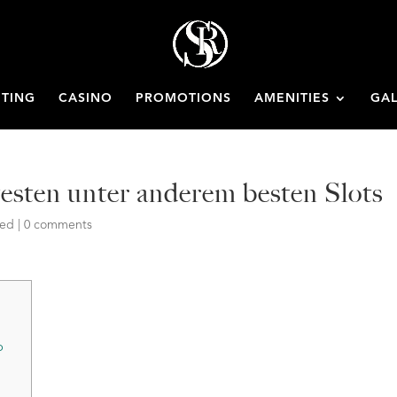
ETING
CASINO
PROMOTIONS
AMENITIES
GAL
esten unter anderem besten Slots
zed
|
0 comments
o