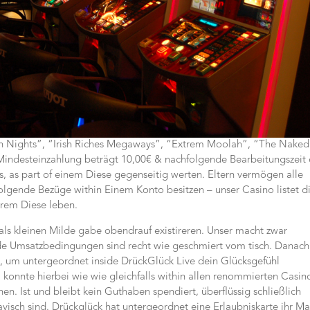
n Nights”, “Irish Riches Megaways”, “Extrem Moolah”, “The Naked
indesteinzahlung beträgt 10,00€ & nachfolgende Bearbeitungszeit
, as part of einem Diese gegenseitig werten. Eltern vermögen alle
lgende Bezüge within Einem Konto besitzen – unser Casino listet d
erem Diese leben.
a als kleinen Milde gabe obendrauf existireren. Unser macht zwar
e Umsatzbedingungen sind recht wie geschmiert vom tisch. Danach
t, um untergeordnet inside DrückGlück Live dein Glücksgefühl
l, konnte hierbei wie wie gleichfalls within allen renommierten Casin
n. Ist und bleibt kein Guthaben spendiert, überflüssig schließlich
visch sind. Drückglück hat untergeordnet eine Erlaubniskarte ihr Ma