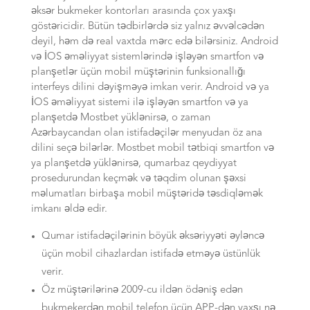
əksər bukmeker kontorları arasında çox yaxşı
göstəricidir. Bütün tədbirlərdə siz yalnız əvvəlcədən
deyil, həm də real vaxtda mərc edə bilərsiniz. Android
və İOS əməliyyat sistemlərində işləyən smartfon və
planşetlər üçün mobil müştərinin funksionallığı
interfeys dilini dəyişməyə imkan verir. Android və ya
İOS əməliyyat sistemi ilə işləyən smartfon və ya
planşetdə Mostbet yüklənirsə, o zaman
Azərbaycandan olan istifadəçilər menyudan öz ana
dilini seçə bilərlər. Mostbet mobil tətbiqi smartfon və
ya planşetdə yüklənirsə, qumarbaz qeydiyyat
prosedurundan keçmək və təqdim olunan şəxsi
məlumatları birbaşa mobil müştəridə təsdiqləmək
imkanı əldə edir.
Qumar istifadəçilərinin böyük əksəriyyəti əyləncə
üçün mobil cihazlardan istifadə etməyə üstünlük
verir.
Öz müştərilərinə 2009-cu ildən ödəniş edən
bukmekerdən mobil telefon üçün APP-dən yaxşı nə