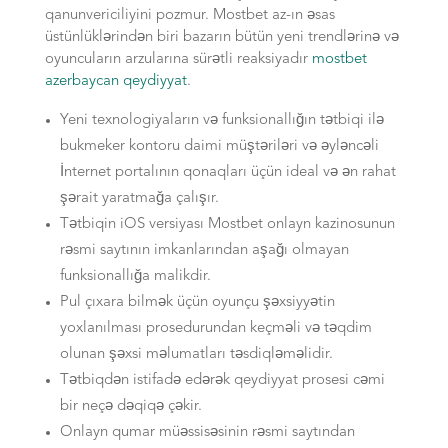
qanunvericiliyini pozmur. Mostbet az-ın əsas
üstünlüklərindən biri bazarın bütün yeni trendlərinə və
oyuncuların arzularına sürətli reaksiyadır
mostbet
azerbaycan qeydiyyat
.
Yeni texnologiyaların və funksionallığın tətbiqi ilə
bukmeker kontoru daimi müştəriləri və əyləncəli
İnternet portalının qonaqları üçün ideal və ən rahat
şərait yaratmağa çalışır.
Tətbiqin iOS versiyası Mostbet onlayn kazinosunun
rəsmi saytının imkanlarından aşağı olmayan
funksionallığa malikdir.
Pul çıxara bilmək üçün oyunçu şəxsiyyətin
yoxlanılması prosedurundan keçməli və təqdim
olunan şəxsi məlumatları təsdiqləməlidir.
Tətbiqdən istifadə edərək qeydiyyat prosesi cəmi
bir neçə dəqiqə çəkir.
Onlayn qumar müəssisəsinin rəsmi saytından