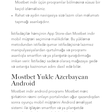
Mostbet indir üçün proqramlar bölməsinə xüsusi bir
keçid izləməlisiniz.
Rahat və aydın naviqasiya sizə lazım olan məlumatı
tapmağı asanlaşdırır.
İstifadəçilər həmçinin App Store-dan Mostbet indir
mobil müştəri seçiminə malikdirlər. Bu yükləmə
metodundan istifadə qumar istifadəçisinə lazımsız
manipulyasiyalardan qurtulmağa və proqramı
asanlıqla smartfon və ya planşetə quraşdırmağa
imkan verir. İstifadəçi sadəcə olaraq mağazaya gedə
və axtarışa kazinonun adını daxil edə bilər.
Mostbet Yukle Azerbaycan
Android
Mostbet indir android proqramı Mostbet mərc
şirkətinin rəsmi onlayn portalından uğur qazandıqdan
sonra oyunçu mobil müştərini Android əməliyyat
sistemi ilə işləyən smartfon və ya planşetdə