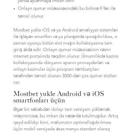
yerdə əylənməyə imkan verir.
Onlayn qumar müəssisəsindəki bu bölmə 9 fən ilə
təmsil olunur.
Mostbet yukle iOS və ya Android əməliyyat sistemləri
ilə işləyən smartfon və ya planşetdə quraşdırılıbsa, o
zaman oyunçu bütün slot maşın kolleksiyasına tam
giriş əldə edir. Onlayn qumar müəssisəsinin rəsmi
internet portalında təqdim olunur. Ümumilikdə kazino
kolleksiyasında dünyanın aparıcı provayderləri və
onlayn kazinolar üçün proqram tərtibatçıları
tərəfindən təmsil olunan 3000-dən çox qumar slotları
var.
Mostbet yukle Android və iOS
smartfonları üçün
Əgər bir səbəbdən dolayı tam versiyanı yükləmək
istəyirsinizsə, bu imkan da nəzərdə tutulmuşdur. Artıq
qeyd edildiyi kimi, məlumatın optimallaşdırılması
üçün mobil versiyada əsas menyu standart olaraq