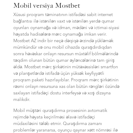
Mobil versiya Mostbet
Xüsusi proqram təminatının istifadəsi sabit internet
bağlantısı ilə istənilən vaxt və istənilən yerdə qumar
oyunları oynamağa və idman, mədəni və ictimai-siyasi
həyatda hadisələrə mərc oynamağa imkan verir.
Mostbet AZ indir bir neçə dəqiqə ərzində yükləmək
mümkündür və onu mobil cihazda quraşdırdıqdan
sonra həvəskar onlayn resursun müxtəlif bölmələrində
təqdim olunan bütün qumar əyləncələrinə tam giriş
əldə. Mostbet mərc şirkətinin mütəxəssisləri smartfon
və planşetlərdə istifadə üçün yüksək keyfiyyətli
proqram paketi hazırlayıblar. Proqram mərc şirkətinin
rəsmi onlayn resursuna xas olan bütün rəngləri özündə
saxlayan istifadəçi dostu interfeysə və xoş dizayna
malikdir.
Mobil müştəri quraşdırma prosesinin avtomatik
rejimdə həyata keçirilməsi əlavə istifadəçi
müdaxiləsini tələb etmir. Quraşdırma zamanı
problemlər yaranarsa, oyunçu qaynar xətt nömrəsi ilə