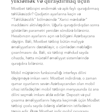
yükləmək və quraşdırmaq üçün
Mostbet tətbiqini endirmək və apk-faylı quraşdırmaq
təhlükəsizdir? Qadjetin ayarlarına keçin və
“Təhlükəsizlik” bölməsində “Xarici mənbələr”
maddəsini aktivləşdirin. Uğurla quraşdırdıqdan sonra
göstərilən parametri yenidən söndürə bilərsiniz.
Hesabınızın ayarlarını açın və bölgəni Azərbaycana
dəyişin. Bəli, Mostbet tətbiqi bütün maliyyə
əməliyyatlarını dəstəkləyir, o cümlədən məbləğin
çıxarılmasını da. Bəli, siz tətbiqi məhdud sayda
cihazda, hətta müxtəlif əməliyyat sistemlərində
quraşdıra bilərsiniz.
Mobil müştərinin funksionallığı interfeys dilini
dəyişməyə imkan verir. Mostbet indirdirsə, o zaman
qumar oyunlarını sevən Azərbaycandan olan mobil
cihaz istifadəçiləri mobil tətbiqin menyusunda öz ana
dilini seçmək imkanı əldə edirlər. Depozit və pul
çıxarma əməliyyatlarını həyata keçirmək üçün MosBet
tətbiqi çoxlu sayda ödəniş alətlərinin istifadəsini
təmin edir. Əgər Mostbet indir mobil proqramı