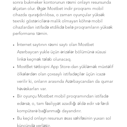
sonra bukmeker kontorunun rəsmi onlayn resursunda
əlçatan olur. Əgər Mostbet indir proqramı mobil
cihazda quraşdırılıbsa, o zaman oyunçular yüksək
texniki göstəricilərə malik olmayan köhnə mobil
cihazlardan istifadə etdikdə belə proqramların yüksək
performansı təmin.
İnternet saytının rəsmi saytı olan Mostbet
Azerbaycan yukle üçün ərizələr bölümünə xüsusi
linkə keçmək tələb olunacaq.
MostBet tətbiqini App Store-dan yükləmək müxtəlif
ölkələrdən olan çoxsaylı istifadəçilər üçün icazə
verilir ki, onların arasında Azərbaycandan da qumar
həvəskarları var.
Bir oyunçu Mostbet mobil proqramından istifadə
edərsə, o, tam fəaliyyət azadlığı əldə edir və fərdi
kompüterə bağlanmağı dayandırır.
Bu keçid onlayn resursun əsas səhifəsinin yuxarı sol
küncündə yerləşir.