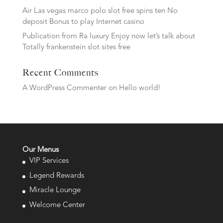
Air Las vegas marco polo slot free spins ten No
deposit Bonus to play Internet casino
Publication from Ra luxury Enjoy now let’s talk about
Totally frankenstein slot sites free
Recent Comments
A WordPress Commenter
on
Hello world!
Our Menus
VIP Services
Legend Rewards
Miracle Lounge
Welcome Center