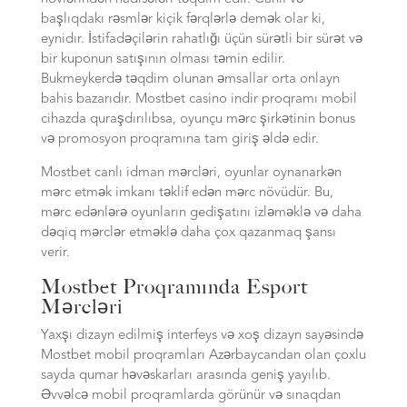
başlıqdakı rəsmlər kiçik fərqlərlə demək olar ki,
eynidır. İstifadəçilərin rahatlığı üçün sürətli bir sürət və
bir kuponun satışının olması təmin edilir.
Bukmeykerdə təqdim olunan əmsallar orta onlayn
bahis bazarıdır. Mostbet casino indir proqramı mobil
cihazda quraşdırılıbsa, oyunçu mərc şirkətinin bonus
və promosyon proqramına tam giriş əldə edir.
Mostbet canlı idman mərcləri, oyunlar oynanarkən
mərc etmək imkanı təklif edən mərc növüdür. Bu,
mərc edənlərə oyunların gedişatını izləməklə və daha
dəqiq mərclər etməklə daha çox qazanmaq şansı
verir.
Mostbet Proqramında Esport
Mərcləri
Yaxşı dizayn edilmiş interfeys və xoş dizayn sayəsində
Mostbet mobil proqramları Azərbaycandan olan çoxlu
sayda qumar həvəskarları arasında geniş yayılıb.
Əvvəlcə mobil proqramlarda görünür və sınaqdan