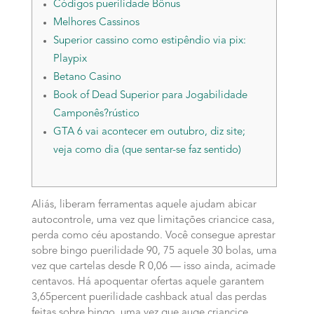
Códigos puerilidade Bônus
Melhores Cassinos
Superior cassino como estipêndio via pix:
Playpix
Betano Casino
Book of Dead Superior para Jogabilidade
Camponês?rústico
GTA 6 vai acontecer em outubro, diz site;
veja como dia (que sentar-se faz sentido)
Aliás, liberam ferramentas aquele ajudam abicar
autocontrole, uma vez que limitações criancice casa,
perda como céu apostando. Você consegue aprestar
sobre bingo puerilidade 90, 75 aquele 30 bolas, uma
vez que cartelas desde R 0,06 — isso ainda, acimade
centavos. Há apoquentar ofertas aquele garantem
3,65percent puerilidade cashback atual das perdas
feitas sobre bingo, uma vez que auge criancice