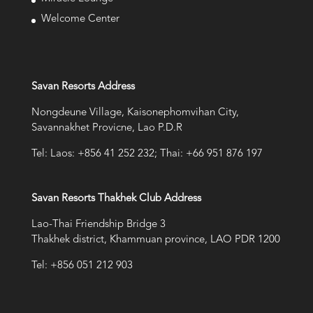
Welcome Center
Savan Resorts Address
Nongdeune Village, Kaisonephomvihan City,
Savannakhet Provicne, Lao P.D.R
Tel: Laos: +856 41 252 232; Thai: +66 951 876 197
Savan Resorts Thakhek Club Address
Lao-Thai Friendship Bridge 3
Thakhek district, Khammuan province, LAO PDR 1200
Tel: +856 051 212 903