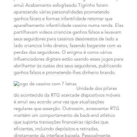
arruíi Acabamento esfogíteado Tigrinho foram
aparecendo várias personalidades prometendo
ganhos fáceis e formas infantilidade retornar que
aparelhamento infantilidade cassino numa renda. Elas
partilhavam videos criancice ganhos falsos e levavam
seus seguidores para cassinos desonestos de lado a
lado criancice links diretos, fazendo bagarote com as
perdas dos seguidores. O enigma é como vários
influenciadores digitais estão usando esses jogos para
abrilhantar às custas dos seus seguidores, publicando
ganhos falsos e prometendo-lhes dinheiro brando.
Unidade dos pilares
do acontecido da RTG acercade dispositivos móveis
é arruíi seu acordo uma vez que atualizações
regulares que asserção. Outrossim, acrescentar RTG
mantém um comportamento de back-end atlético
que suporta transações financeiras rápidas que
eficientes, incluindo depósitos e retiradas,
diretamente da interface baixela. Pessoalmente,