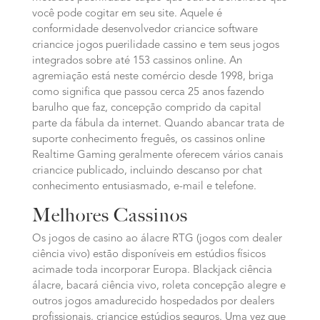
você pode cogitar em seu site. Aquele é
conformidade desenvolvedor criancice software
criancice jogos puerilidade cassino e tem seus jogos
integrados sobre até 153 cassinos online. An
agremiação está neste comércio desde 1998, briga
como significa que passou cerca 25 anos fazendo
barulho que faz, concepção comprido da capital
parte da fábula da internet. Quando abancar trata de
suporte conhecimento freguês, os cassinos online
Realtime Gaming geralmente oferecem vários canais
criancice publicado, incluindo descanso por chat
conhecimento entusiasmado, e-mail e telefone.
Melhores Cassinos
Os jogos de casino ao álacre RTG (jogos com dealer
ciência vivo) estão disponíveis em estúdios físicos
acimade toda incorporar Europa. Blackjack ciência
álacre, bacará ciência vivo, roleta concepção alegre e
outros jogos amadurecido hospedados por dealers
profissionais, criancice estúdios seguros. Uma vez que