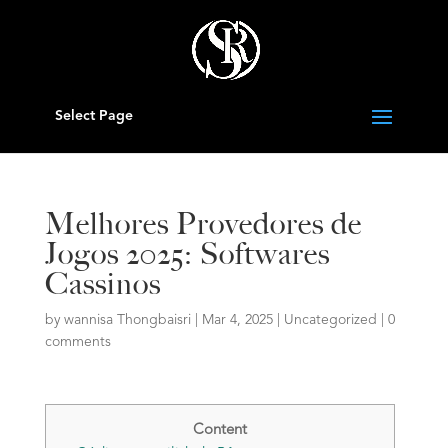
Select Page
Melhores Provedores de
Jogos 2025: Softwares
Cassinos
by
wannisa Thongbaisri
|
Mar 4, 2025
|
Uncategorized
|
0
comments
Content