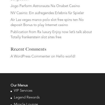
Jogo Perform Astronauta Na Onabet Casino
NV Casino: Ein aufregendes Erlebnis für Spieler
Air Las vegas marco polo slot free spins ten No
deposit Bonus to play Internet casino
Publication from Ra luxury Enjoy now let’s talk about
Totally frankenstein slot sites free
Recent Comments
A WordPress Commenter
on
Hello world!
Our Menus
VIP Services
Legend Rewards
Miracle Lounge