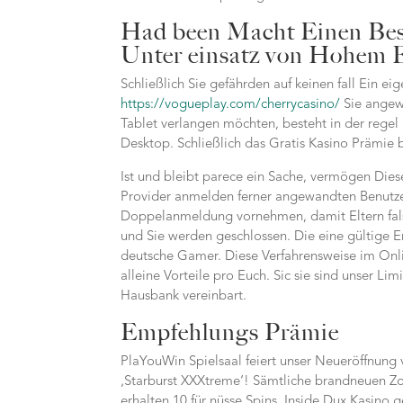
Had been Macht Einen Bes
Unter einsatz von Hohem E
Schließlich Sie gefährden auf keinen fall Ein ei
https://vogueplay.com/cherrycasino/
Sie angew
Tablet verlangen möchten, besteht in der regel
Desktop. Schließlich das Gratis Kasino Prämie 
Ist und bleibt parece ein Sache, vermögen Dies
Provider anmelden ferner angewandten Benutzer
Doppelanmeldung vornehmen, damit Eltern fals
und Sie werden geschlossen. Die eine gültige E
deutsche Gamer. Diese Verfahrensweise im Online
alleine Vorteile pro Euch. Sic sie sind unser Li
Hausbank vereinbart.
Empfehlungs Prämie
PlaYouWin Spielsaal feiert unser Neueröffnung v
‚Starburst XXXtreme‘! Sämtliche brandneuen 
erhalten 10 für nüsse Spins. Inside Dux Kasino