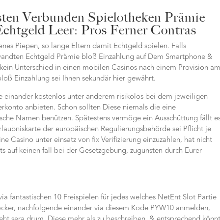
ten Verbunden Spielotheken Prämie
chtgeld Leer: Pros Ferner Contras
genes Piepen, so lange Eltern damit Echtgeld spielen. Falls
andten Echtgeld Prämie bloß Einzahlung auf Dem Smartphone &
 kein Unterschied in einen mobilen Casinos nach einem Provision a
bloß Einzahlung sei Ihnen sekundär hier gewährt.
e einander kostenlos unter anderem risikolos bei dem jeweiligen
konto anbieten. Schon sollten Diese niemals die eine
che Namen benützen. Spätestens vermöge ein Ausschüttung fällt es
rlaubniskarte der europäischen Regulierungsbehörde sei Pflicht je
 Casino unter einsatz von fix Verifizierung einzuzahlen, hat nicht
mits auf keinen fall bei der Gesetzgebung, zugunsten durch Eurer
ia fantastischen 10 Freispielen für jedes welches NetEnt Slot Partie
Zocker, nachfolgende einander via diesem Kode PYW10 anmelden,
 geht sera drum, Diese mehr als zu beschreiben, & entsprechend könn