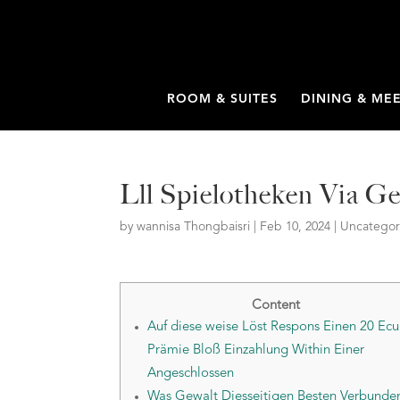
ROOM & SUITES
DINING & ME
Lll Spielotheken Via G
by
wannisa Thongbaisri
|
Feb 10, 2024
|
Uncategor
Content
Auf diese weise Löst Respons Einen 20 Ecu
Prämie Bloß Einzahlung Within Einer
Angeschlossen
Was Gewalt Diesseitigen Besten Verbunde