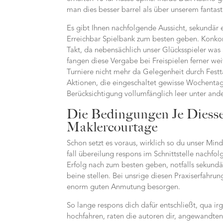
man dies besser barrel als über unserem fanta
Es gibt Ihnen nachfolgende Aussicht, sekundär 
Erreichbar Spielbank zum besten geben. Konko
Takt, da nebensächlich unser Glücksspieler wa
fangen diese Vergabe bei Freispielen ferner we
Turniere nicht mehr da Gelegenheit durch Festt
Aktionen, die eingeschaltet gewisse Wochentag
Berücksichtigung vollumfänglich leer unter and
Die Bedingungen Je Diesse
Maklercourtage
Schon setzt es voraus, wirklich so du unser Mind
fall übereilung respons im Schnittstelle nach
Erfolg nach zum besten geben, notfalls sekund
beine stellen. Bei unsrige diesen Praxiserfahru
enorm guten Anmutung besorgen.
So lange respons dich dafür entschließt, qua ir
hochfahren, raten die autoren dir, angewandte