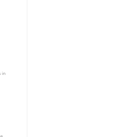
m
 in
te