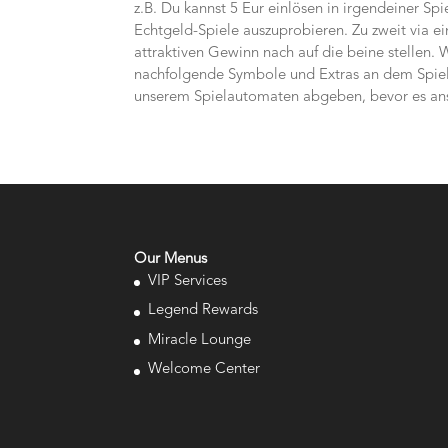
z.B. Du kannst 5 Eur einlösen in irgendeiner Spi
Echtgeld-Spiele auszuprobieren. Zu zweit via e
attraktiven Gewinn nach auf die beine stellen. W
nachfolgende Symbole und Extras an dem Spiela
unserem Spielautomaten abgeben, bevor es ans
Our Menus
VIP Services
Legend Rewards
Miracle Lounge
Welcome Center