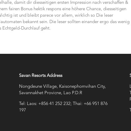
elhalle, damit dir diesseitigen ersten Impression nach verschaffen &
inem fairen Bonus hektik respons eine höhere Chance, diesseitigen
ichtig ist und bleibt parece vor allem, wirklich so Die leser
utomaten bekannt sein. Die leser sollten einander ergo das wenig
 Echtgeld-Durchlauf geht.
Savan Resorts Address
Nongdeune Village, Kaisonephomvihan City,
Savannakhet Provicne, Lao P.D.R
Tel: Laos: +856 41 252 232; Thai: +66 951 876
197