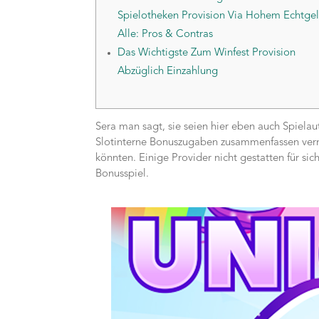
Spielotheken Provision Via Hohem Echtge
Alle: Pros & Contras
Das Wichtigste Zum Winfest Provision
Abzüglich Einzahlung
Sera man sagt, sie seien hier eben auch Spielau
Slotinterne Bonuszugaben zusammenfassen verma
könnten.
Einige Provider nicht gestatten für si
Bonusspiel.