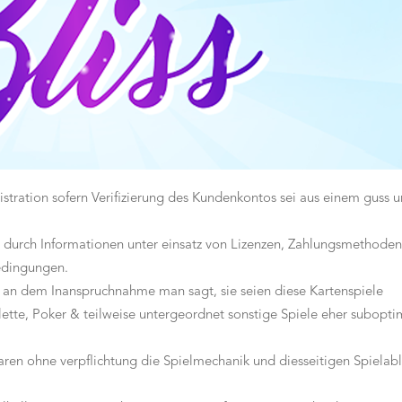
tration sofern Verifizierung des Kundenkontos sei aus einem guss u
n durch Informationen unter einsatz von Lizenzen, Zahlungsmethode
edingungen.
 an dem Inanspruchnahme man sagt, sie seien diese Kartenspiele
ulette, Poker & teilweise untergeordnet sonstige Spiele eher subopti
aren ohne verpflichtung die Spielmechanik und diesseitigen Spielab