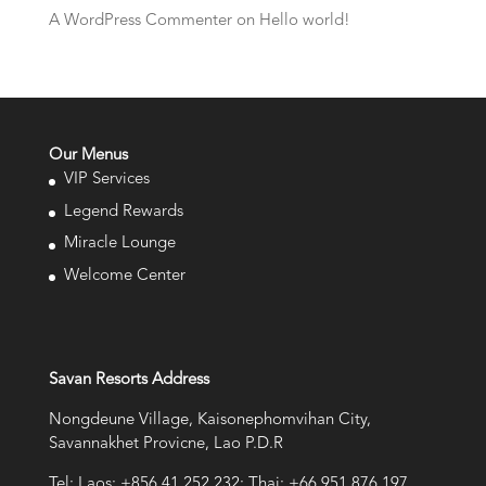
A WordPress Commenter
on
Hello world!
Our Menus
VIP Services
Legend Rewards
Miracle Lounge
Welcome Center
Savan Resorts Address
Nongdeune Village, Kaisonephomvihan City,
Savannakhet Provicne, Lao P.D.R
Tel: Laos: +856 41 252 232; Thai: +66 951 876 197