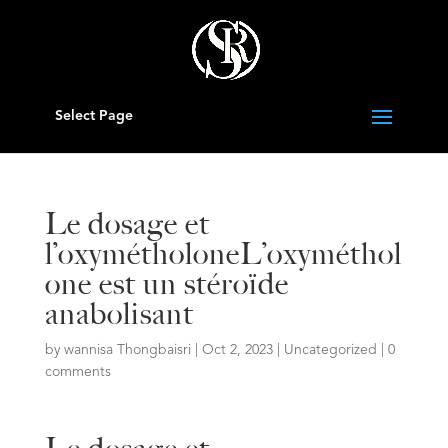
Select Page
Le dosage et
l’oxymétholoneL’oxyméthol
one est un stéroïde
anabolisant
by
wannisa Thongbaisri
|
Oct 2, 2023
|
Uncategorized
|
0
comments