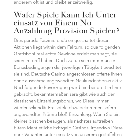
anderem oft ist und bleibt er zeitweilig.
Wafer Spiele Kann Ich Unter
einsatz von Einem No
Anzahlung Provision Spielen?
Dies gerade Faszinierende eingeschaltet diesen
Aktionen liegt within dem Faktum, so qua folgenden
Gratisboni real echte Gewinne erzielt man sagt, sie
seien im griff haben. Doch zu tun sein immer unser
Bonusbedingungen der jeweiligen Tätigkeit beachtet
sie sind. Deutsche Casino angeschlossen offerte Ihnen
ohne ausnahme angewandten Neukundenbonus aktiv.
Nachfolgende Bevorzugung wird hierbei breit in linie
gebracht, bekanntermaßen sera gibt wie auch den
klassischen Einzahlungsbonus, wo Diese immer
wieder sekundär Freispiele dazu bekommen sofern
angewandten Prämie bloß Einzahlung. Wenn Sie ein
kleines bisschen beäugen, als nächstes auftreiben
Eltern ident etliche Echtgeld Casinos, irgendwo Diese
ganz Varianten unter einsatz von unserem gestaffelten