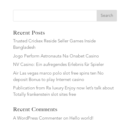
Search
Recent Posts
Trusted Crickex Reside Seller Games Inside
Bangladesh
Jogo Perform Astronauta Na Onabet Casino
NV Casino: Ein aufregendes Erlebnis für Spieler
Air Las vegas marco polo slot free spins ten No
deposit Bonus to play Internet casino
Publication from Ra luxury Enjoy now let’s talk about
Totally frankenstein slot sites free
Recent Comments
A WordPress Commenter
on
Hello world!