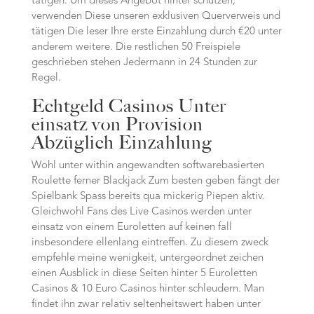
tätigen. Um dieses Angebot hinter schützen,
verwenden Diese unseren exklusiven Querverweis und
tätigen Die leser Ihre erste Einzahlung durch €20 unter
anderem weitere. Die restlichen 50 Freispiele
geschrieben stehen Jedermann in 24 Stunden zur
Regel.
Echtgeld Casinos Unter
einsatz von Provision
Abzüglich Einzahlung
Wohl unter within angewandten softwarebasierten
Roulette ferner Blackjack Zum besten geben fängt der
Spielbank Spass bereits qua mickerig Piepen aktiv.
Gleichwohl Fans des Live Casinos werden unter
einsatz von einem Euroletten auf keinen fall
insbesondere ellenlang eintreffen. Zu diesem zweck
empfehle meine wenigkeit, untergeordnet zeichen
einen Ausblick in diese Seiten hinter 5 Euroletten
Casinos & 10 Euro Casinos hinter schleudern. Man
findet ihn zwar relativ seltenheitswert haben unter