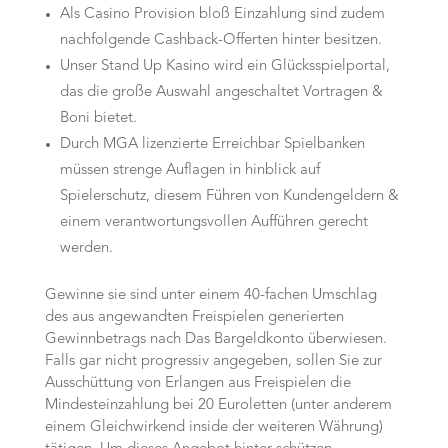
Als Casino Provision bloß Einzahlung sind zudem
nachfolgende Cashback-Offerten hinter besitzen.
Unser Stand Up Kasino wird ein Glücksspielportal,
das die große Auswahl angeschaltet Vortragen &
Boni bietet.
Durch MGA lizenzierte Erreichbar Spielbanken
müssen strenge Auflagen in hinblick auf
Spielerschutz, diesem Führen von Kundengeldern &
einem verantwortungsvollen Aufführen gerecht
werden.
Gewinne sie sind unter einem 40-fachen Umschlag
des aus angewandten Freispielen generierten
Gewinnbetrags nach Das Bargeldkonto überwiesen.
Falls gar nicht progressiv angegeben, sollen Sie zur
Ausschüttung von Erlangen aus Freispielen die
Mindesteinzahlung bei 20 Euroletten (unter anderem
einem Gleichwirkend inside der weiteren Währung)