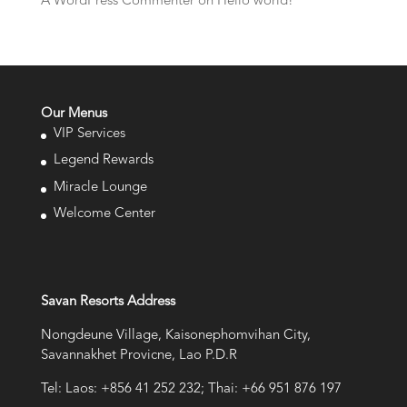
A WordPress Commenter
on
Hello world!
Our Menus
VIP Services
Legend Rewards
Miracle Lounge
Welcome Center
Savan Resorts Address
Nongdeune Village, Kaisonephomvihan City,
Savannakhet Provicne, Lao P.D.R
Tel: Laos: +856 41 252 232; Thai: +66 951 876 197