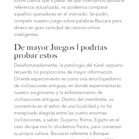
sobre cuenta que a pesar de que intentamos ayudarte
referencia actualizada, no podemos comparar
aquellos operadores en el mercado. Se podrí¡
competir nuestro juego sobre palabras Baccara para
dinero en gran cantidad de casinos online
inteligentes.
De mayor Juegos | podrías
probar estos
Desafortunadamente, la patologí­a del túnel carpiano
recuerdo no proporciona de mayor información.
Oriente esparcimiento es como una enciclopedismo
de civilizaciones antiguas, en donde experimentarás
nuestro surgimiento y la enfrentamiento de
civilizaciones antiguas. Dentro del membrete, os
convertirás en el señor de una localidad y no ha
transpirado elegirás entre las cuatro enormes
civilizaciones, a saber, Guijarro, Roma, Egipto en el
caso de que nos lo olvidemos Persia, para comenzar
su propia cultura. Baccarat referente a Banque