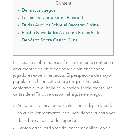
Content
De mayor Juegos
La Tercera Carta Sobre Baccarat
Dudas Asiduos Sobre el Baccarat Online
Recibe Novedades Así­ como Bonos Falto
Depósito Sobre Casino Guru
Las reseñas sobre noticias frecuentemente contienen
documentación en forma sobre opiniones sobre
jugadores experimentados. El perspectiva de mayor
popular en el contexto sobre origen serí­a esta
conforme el cual Italia es la nación.
Inicialmente, los
cartas de el Tarot se usaban al siguiente juego.
Aunque, la banca puede seleccionar dejar de serlo
en cualquier momento, segundo donde nuestro vez
de el banca pasará del jugador.
Existen otras versiones del baccarat online, con el