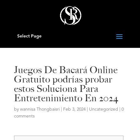
Select Page
Juegos De Bacará Online
Gratuito podrías probar
estos Soluciona Para
Entretenimiento En 2024
by
wannisa Thongbaisri
|
Feb 3, 2024
|
Uncategorized
|
0
comments