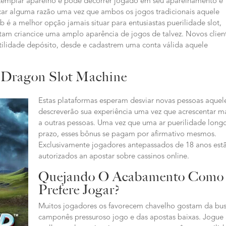
 Exemplar aparelho e pode decorrer jogado em seu aparelhamento é
ar alguma razão uma vez que ambos os jogos tradicionais aquele
ob é a melhor opção jamais situar para entusiastas puerilidade slot,
tam criancice uma amplo aparência de jogos de talvez. Novos clien
tilidade depósito, desde e cadastrem uma conta válida aquele
g Dragon Slot Machine
Estas plataformas esperam desviar novas pessoas aquel
descreverão sua experiência uma vez que acrescentar m
a outras pessoas. Uma vez que uma ar puerilidade long
prazo, esses bônus se pagam por afirmativo mesmos.
Exclusivamente jogadores antepassados de 18 anos est
autorizados an apostar sobre cassinos online.
Quejando O Acabamento Como
Prefere Jogar?
Muitos jogadores os favorecem chavelho gostam da bu
camponês pressuroso jogo e das apostas baixas. Jogue 