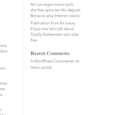
Air Las vegas marco polo
slot free spins ten No deposit
Bonus to play Internet casino
Publication from Ra luxury
Enjoy now let’s talk about
Totally frankenstein slot sites
free
rece
aduro
Recent Comments
A WordPress Commenter
on
Hello world!
ncar
ímos
res
s,
n