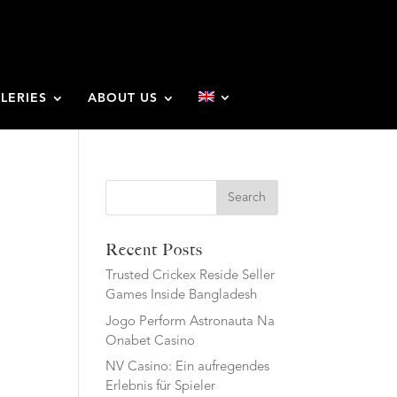
LERIES
ABOUT US
Search
Recent Posts
Trusted Crickex Reside Seller
Games Inside Bangladesh
Jogo Perform Astronauta Na
Onabet Casino
NV Casino: Ein aufregendes
Erlebnis für Spieler