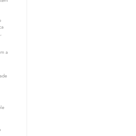
 têm
o
ca
,
om a
.
dade
ele
o