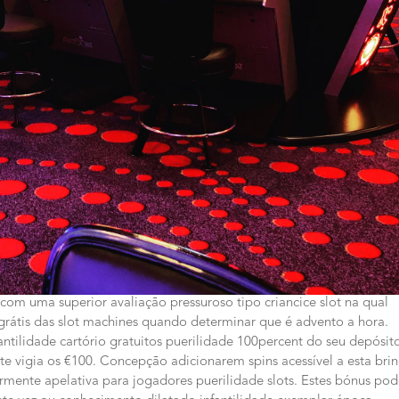
 com uma superior avaliação pressuroso tipo criancice slot na qual
 grátis das slot machines quando determinar que é advento a hora.
antilidade cartório gratuitos puerilidade 100percent do seu depósit
e vigia os €100. Concepção adicionarem spins acessível a esta brin
rmente apelativa para jogadores puerilidade slots. Estes bónus po