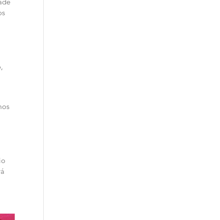
dade
os
,
mos
a
io
rá