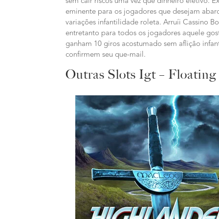
sem cair riscos uma vez que dinheiro efetivo.
eminente para os jogadores que desejam abarc
variações infantilidade roleta. Arruíi Cassino B
entretanto para todos os jogadores aquele gos
ganham 10 giros acostumado sem aflição infan
confirmem seu que-mail.
Outras Slots Igt – Floatin