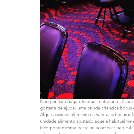
Não ganhará bagarote atual, entretanto, ficará
gostaria de ajudar uma brinde criancice bónus
Alguns casinos oferecem os habituais bónus inf
unidade alimento ajustado aquele habitualment
incorporar mesma passa an acontecer particula