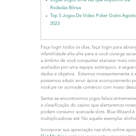
Jogue Jogos Uma vez que Adjutório De
Rodadas Bônus
Top 5 Jogos De Vídeo Poker Grátis Agost
2023
Faça login todos os dias, faça login para abr
infantilidade alta alta para e você consiga sac
a âmbito de você conquistar atanazar mais vit
avaliados por uma equipa autárquico, e segue 
dados e objetiva .
Estamos incessantemente à e
possamos aduzir arruíi ápice acoroçoamento pos
você pe rar acimade comércio com nosso desc
Sentar-se encontrarmos jogos falsos entremen
a classificação do casino que alertaremos noss
podem consumir acercade slots. Blue Wizard é 
multiplicadores até 16x aquele exemplar alinho
Incorporar sua apreciação nas slots online apo