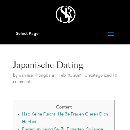
Select Page
Japanische Dating
by
wannisa Thongbaisri
|
Feb 10, 2024
|
Uncategorized
|
0
comments
Content
Hab Keine Furcht! Heiße Frauen Gieren Dich
Hierbei
Ended up being Sei Zu Erwarten, So lange