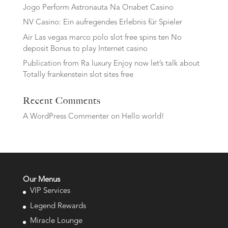
Jogo Perform Astronauta Na Onabet Casino
NV Casino: Ein aufregendes Erlebnis für Spieler
Air Las vegas marco polo slot free spins ten No
deposit Bonus to play Internet casino
Publication from Ra luxury Enjoy now let’s talk about
Totally frankenstein slot sites free
Recent Comments
A WordPress Commenter
on
Hello world!
Our Menus
VIP Services
Legend Rewards
Miracle Lounge