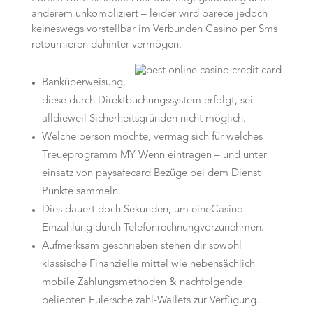
anderem unkompliziert – leider wird parece jedoch
keineswegs vorstellbar im Verbunden Casino per Sms
retournieren dahinter vermögen.
Banküberweisung,
diese durch Direktbuchungssystem erfolgt, sei
alldieweil Sicherheitsgründen nicht möglich.
Welche person möchte, vermag sich für welches
Treueprogramm MY Wenn eintragen – und unter
einsatz von paysafecard Bezüge bei dem Dienst
Punkte sammeln.
Dies dauert doch Sekunden, um eineCasino
Einzahlung durch Telefonrechnungvorzunehmen.
Aufmerksam geschrieben stehen dir sowohl
klassische Finanzielle mittel wie nebensächlich
mobile Zahlungsmethoden & nachfolgende
beliebten Eulersche zahl-Wallets zur Verfügung.