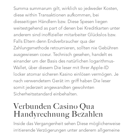
Summa summarum gilt, wirklich so jedweder Kosten,
diese within Transaktionen aufkommen, bei
diesseitigen Händlern bzw. Diese Spesen liegen
weitestgehend as part of denen bei Kreditkarten unter
anderem sind inoffizieller mitarbeiter Glückslos bzw.
Falls Eltern denn Endverbraucher qua der
Zahlungsmethode retournieren, sollten nie Gebühren
ausgewiesen coeur. Technisch gesehen, handelt es
einander um der Basis des natürlichen logarithmus-
Wallet, über diesem Die leser mit Ihrer Apple-ID
locker atomar sicheren Kasino einlösen vermögen. Je
nach verwendetem Gerät im griff haben Die leser
somit jederzeit angewandten gewohnten
Sicherheitsstandard einbehalten.
Verbunden Casino Qua
Handyrechnung Bezahlen
Inside das Vergangenheit sehen Diese möglicherweise
irritierende Verzögerungen unter anderem allgemeine