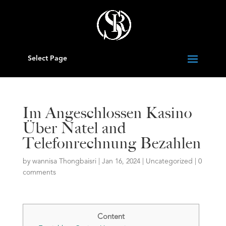
Select Page
Im Angeschlossen Kasino
Über Natel and
Telefonrechnung Bezahlen
by
wannisa Thongbaisri
|
Jan 16, 2024
|
Uncategorized
|
0
comments
Content