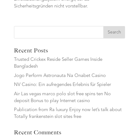
Sicherheitsgründen nicht vorstellbar.
Search
Recent Posts
Trusted Crickex Reside Seller Games Inside
Bangladesh
Jogo Perform Astronauta Na Onabet Casino
NV Casino: Ein aufregendes Erlebnis für Spieler
Air Las vegas marco polo slot free spins ten No
deposit Bonus to play Internet casino
Publication from Ra luxury Enjoy now let’s talk about
Totally frankenstein slot sites free
Recent Comments