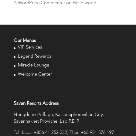
A WordPress Commenter
on
Hello world!
Our Menus
VIP Services
Legend Rewards
Miracle Lounge
Welcome Center
Savan Resorts Address
Nongdeune Village, Kaisonephomvihan City,
Savannakhet Provicne, Lao P.D.R
Tel: Laos: +856 41 252 232; Thai: +66 951 876 197