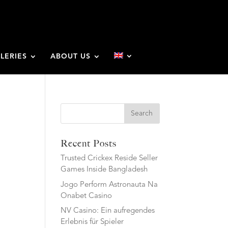
LERIES
ABOUT US
Search
Recent Posts
Trusted Crickex Reside Seller
Games Inside Bangladesh
Jogo Perform Astronauta Na
Onabet Casino
NV Casino: Ein aufregendes
Erlebnis für Spieler