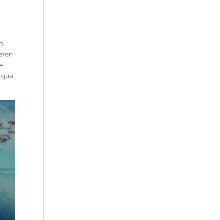
n
deren
e
s qua