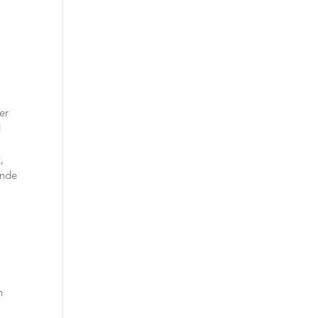
e
er
d
,
ende
n