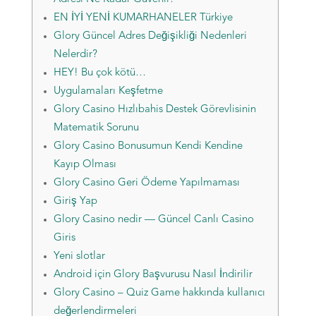
EN İYİ YENİ KUMARHANELER Türkiye
Glory Güncel Adres Değişikliği Nedenleri
Nelerdir?
HEY! Bu çok kötü…
Uygulamaları Keşfetme
Glory Casino Hızlıbahis Destek Görevlisinin
Matematik Sorunu
Glory Casino Bonusumun Kendi Kendine
Kayıp Olması
Glory Casino Geri Ödeme Yapılmaması
Giriş Yap
Glory Casino nedir — Güncel Canlı Casino
Giris
Yeni slotlar
Android için Glory Başvurusu Nasıl İndirilir
Glory Casino – Quiz Game hakkında kullanıcı
değerlendirmeleri