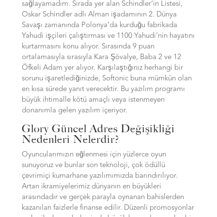
sağlayamadım. Sırada yer alan Schindler’in Listesi,
Oskar Schindler adlı Alman işadamının 2. Dünya
Savaşı zamanında Polonya’da kurduğu fabrikada
Yahudi işçileri çalıştırması ve 1100 Yahudi’nin hayatını
kurtarmasını konu alıyor. Sırasında 9 puan
ortalamasıyla sırasıyla Kara Şövalye, Baba 2 ve 12
Öfkeli Adam yer alıyor. Karşılaştığınız herhangi bir
sorunu işaretlediğinizde, Softonic buna mümkün olan
en kısa sürede yanıt verecektir. Bu yazılım programı
büyük ihtimalle kötü amaçlı veya istenmeyen
donanımla gelen yazılım içeriyor.
Glory Güncel Adres Değişikliği
Nedenleri Nelerdir?
Oyuncularımızın eğlenmesi için yüzlerce oyun
sunuyoruz ve bunlar son teknoloji, çok ödüllü
çevrimiçi kumarhane yazılımımızda barındırılıyor.
Artan ikramiyelerimiz dünyanın en büyükleri
arasındadır ve gerçek parayla oynanan bahislerden
kazanılan faizlerle finanse edilir. Düzenli promosyonlar