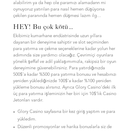
alabilirim ya da hep ole paramızı alamadann mi
oynuyoruz yatırılan para nasıl hemen düşüyorsa
çekilen paranında hemen düşmesi lazım ilg…
HEY! Bu çok kötü…
Ekibimiz kumarhane endüstrisinde uzun yıllara
dayanan bir deneyime sahiptir ve slot seçiminden
para yatırma ve çekme seçeneklerine kadar yolun her
adımında size yardımcı olacağız. Çevrimiçi oyunlara
yönelik şeffaf ve adil yaklaşımımızla, rakipsiz bir oyun
deneyimine güvenebilirsiniz. Para yatırdığınızda
500$’a kadar %500 para yatırma bonusu ve hesabınızı
yeniden yüklediğinizde 100$’a kadar %100 yeniden
yükleme bonusu alırsınız. Ayrıca Glory Casino’deki ilk
üç para yatırma işleminizin her biri için 10$’lık Casino
Jetonları vardır.
Glory Casino sayfasına bir kez giriş yaptım ve para
yükledim.
Düzenli promosyonlar ve harika bonuslarla siz de