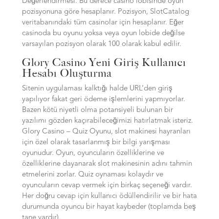
Değerlendirmesi. Bu derece casino lobisinde oyun
pozisyonuna göre hesaplanır. Pozisyon, SlotCatalog
veritabanındaki tüm casinolar için hesaplanır. Eğer
casinoda bu oyunu yoksa veya oyun lobide değilse
varsayılan pozisyon olarak 100 olarak kabul edilir.
Glory Casino Yeni Giriş Kullanıcı
Hesabı Oluşturma
Sitenin uygulaması kalktığı halde URL’den giriş
yapılıyor fakat geri ödeme işlemlerini yapmıyorlar.
Bazen kötü niyetli olma potansiyeli bulunan bir
yazılımı gözden kaçırabileceğimizi hatırlatmak isteriz.
Glory Casino – Quiz Oyunu, slot makinesi hayranları
için özel olarak tasarlanmış bir bilgi yarışması
oyunudur. Oyun, oyuncuların özelliklerine ve
özelliklerine dayanarak slot makinesinin adını tahmin
etmelerini zorlar. Quiz oynaması kolaydır ve
oyuncuların cevap vermek için birkaç seçeneği vardır.
Her doğru cevap için kullanıcı ödüllendirilir ve bir hata
durumunda oyuncu bir hayat kaybeder (toplamda beş
tane vardır).