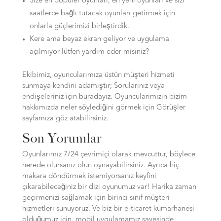
Size en popüler oyunları, en yeni oyunları ve sizi
saatlerce bağlı tutacak oyunları getirmek için
onlarla güçlerimizi birleştirdik.
Kere ama beyaz ekran geliyor ve uygulama
açılmıyor lütfen yardım eder misiniz?
Ekibimiz, oyuncularımıza üstün müşteri hizmeti
sunmaya kendini adamıştır; Sorularınız veya
endişeleriniz için buradayız. Oyuncularımızın bizim
hakkımızda neler söylediğini görmek için Görüşler
sayfamıza göz atabilirsiniz.
Son Yorumlar
Oyunlarımız 7/24 çevrimiçi olarak mevcuttur, böylece
nerede olursanız olun oynayabilirsiniz. Ayrıca hiç
makara döndürmek istemiyorsanız keyfini
çıkarabileceğiniz bir dizi oyunumuz var! Harika zaman
geçirmenizi sağlamak için birinci sınıf müşteri
hizmetleri sunuyoruz. Ve biz bir e-ticaret kumarhanesi
olduğumuz için, mobil uygulamamız sayesinde