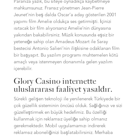
Paranıza yazık, bu siteye oynadıkça kaybetmeye
mahkumsunuz. Fransız yönetmen Jean-Pierre
Jeunet’nin beş dalda Oscar’a aday gösterilen 2001
yapımı film Amelie oldukça ses getirmişti. İçinizi
ısıtacak bir film alıyorsanız Amelie’nin dünyasına
yakından bakabilirsiniz. Müzik konusunda eşsiz bir
yeteneğe sahip olan Amadeus Mozart ile Saray
bestecisi Antonio Salieri’nin ilişkisine odaklanan film
bir başyapıt. Bu yazılım programı muhtemelen kötü
amaçlı veya istenmeyen donanımla gelen yazılım
içerebilir.
Glory Casino internette
uluslararası faaliyet yasaldır.
Sürekli gelişen teknoloji ile yenilenerek Türkiyede bir
çok güzellik sisteminin öncüsü olduk. Sağlığınızı ve sizi
güzelleştirmek en büyük hedefimiz. Bu özelliği
kullanmak için reklamsız üyeliğe sahip olmanız
gerekmektedir. Mobil uygulamamızı indirerek
reklamsız aboneliğinizi başlatabilirsiniz. Merhaba