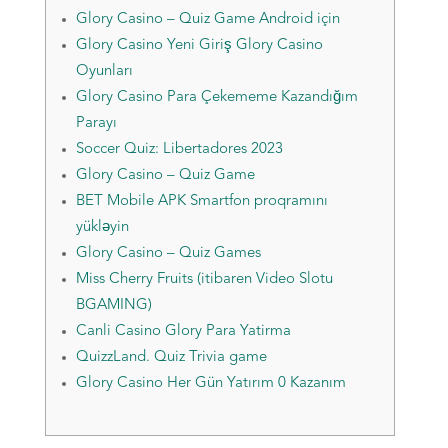
Glory Casino – Quiz Game Android için
Glory Casino Yeni Giriş Glory Casino
Oyunları
Glory Casino Para Çekememe Kazandığım
Parayı
Soccer Quiz: Libertadores 2023
Glory Casino – Quiz Game
BET Mobile APK Smartfon proqramını
yükləyin
Glory Casino – Quiz Games
Miss Cherry Fruits (itibaren Video Slotu
BGAMING)
Canli Casino Glory Para Yatirma
QuizzLand. Quiz Trivia game
Glory Casino Her Gün Yatırım 0 Kazanım