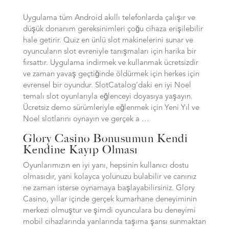
Uygulama tüm Android akıllı telefonlarda çalışır ve
düşük donanım gereksinimleri çoğu cihaza erişilebilir
hale getirir. Quiz en ünlü slot makinelerini sunar ve
oyuncuların slot evreniyle tanışmaları için harika bir
fırsattır. Uygulama indirmek ve kullanmak ücretsizdir
ve zaman yavaş geçtiğinde öldürmek için herkes için
evrensel bir oyundur. SlotCatalog’daki en iyi Noel
temalı slot oyunlarıyla eğlenceyi doyasıya yaşayın.
Ücretsiz demo sürümleriyle eğlenmek için Yeni Yıl ve
Noel slotlarını oynayın ve gerçek a …
Glory Casino Bonusumun Kendi
Kendine Kayıp Olması
Oyunlarımızın en iyi yanı, hepsinin kullanıcı dostu
olmasıdır, yani kolayca yolunuzu bulabilir ve canınız
ne zaman isterse oynamaya başlayabilirsiniz. Glory
Casino, yıllar içinde gerçek kumarhane deneyiminin
merkezi olmuştur ve şimdi oyunculara bu deneyimi
mobil cihazlarında yanlarında taşıma şansı sunmaktan