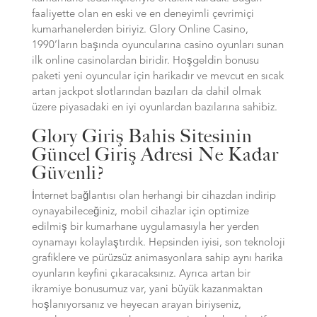
faaliyette olan en eski ve en deneyimli çevrimiçi
kumarhanelerden biriyiz. Glory Online Casino,
1990’ların başında oyuncularına casino oyunları sunan
ilk online casinolardan biridir. Hoşgeldin bonusu
paketi yeni oyuncular için harikadır ve mevcut en sıcak
artan jackpot slotlarından bazıları da dahil olmak
üzere piyasadaki en iyi oyunlardan bazılarına sahibiz.
Glory Giriş Bahis Sitesinin
Güncel Giriş Adresi Ne Kadar
Güvenli?
İnternet bağlantısı olan herhangi bir cihazdan indirip
oynayabileceğiniz, mobil cihazlar için optimize
edilmiş bir kumarhane uygulamasıyla her yerden
oynamayı kolaylaştırdık. Hepsinden iyisi, son teknoloji
grafiklere ve pürüzsüz animasyonlara sahip aynı harika
oyunların keyfini çıkaracaksınız. Ayrıca artan bir
ikramiye bonusumuz var, yani büyük kazanmaktan
hoşlanıyorsanız ve heyecan arayan biriyseniz,