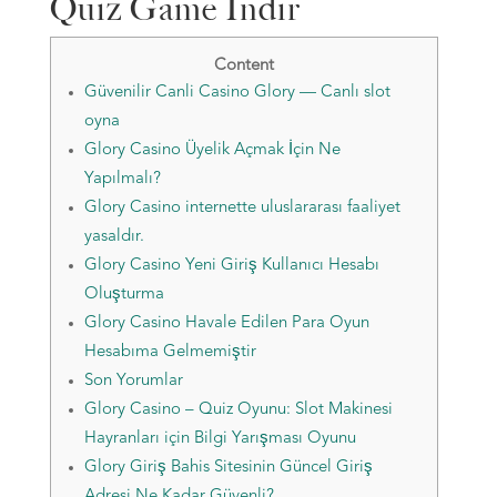
Quiz Game İndir
Content
Güvenilir Canli Casino Glory — Canlı slot
oyna
Glory Casino Üyelik Açmak İçin Ne
Yapılmalı?
Glory Casino internette uluslararası faaliyet
yasaldır.
Glory Casino Yeni Giriş Kullanıcı Hesabı
Oluşturma
Glory Casino Havale Edilen Para Oyun
Hesabıma Gelmemiştir
Son Yorumlar
Glory Casino – Quiz Oyunu: Slot Makinesi
Hayranları için Bilgi Yarışması Oyunu
Glory Giriş Bahis Sitesinin Güncel Giriş
Adresi Ne Kadar Güvenli?