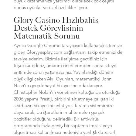
büyük kazanmanıza yardımcı olabilecek çok çeşitli
bonus oyunlar ve özel özellikler içerir.
Glory Casino Hızlıbahis
Destek Görevlisinin
Matematik Sorunu
Ayrıca Google Chrome tarayıcısını kullanarak sitemize
giden Gloryyesplay.com bağlantısını takip etmenizi de
tavsiye ederim. Bizimle iletişime geçtiğiniz için
teşekkür ederiz, umarım önerilerimden sonra siteye
erişimde sorun yaşamazsınız. Yayınlandığı dönem
büyük ilgi çeken Akıl Oyunları, matematikçi John
Nash’in gerçek hayat hikayesine odaklanıyor.
Christopher Nolan’ın yönetmen koltuğunda oturduğu
2006 yapımı Prestij, birbirini alt etmeye çalışan iki
sihirbazın hikayesini anlatıyor. Tarama sistemimize
dayanarak, bu işaretlerin muhtemelen gerçek
pozitifler olduğunu belirledik. Bir anti-virüs
programında fazla geniş bir saptama imzası veya
algoritması kullanılması nedeniyle yanlışlıkla zararlı