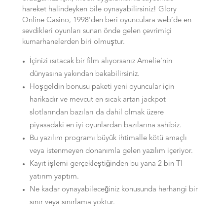
hareket halindeyken bile oynayabilirsiniz! Glory
Online Casino, 1998’den beri oyunculara web’de en
sevdikleri oyunları sunan önde gelen çevrimiçi
kumarhanelerden biri olmuştur.
İçinizi ısıtacak bir film alıyorsanız Amelie’nin
dünyasına yakından bakabilirsiniz.
Hoşgeldin bonusu paketi yeni oyuncular için
harikadır ve mevcut en sıcak artan jackpot
slotlarından bazıları da dahil olmak üzere
piyasadaki en iyi oyunlardan bazılarına sahibiz.
Bu yazılım programı büyük ihtimalle kötü amaçlı
veya istenmeyen donanımla gelen yazılım içeriyor.
Kayıt işlemi gerçekleştiğinden bu yana 2 bin Tl
yatırım yaptım.
Ne kadar oynayabileceğiniz konusunda herhangi bir
sınır veya sınırlama yoktur.