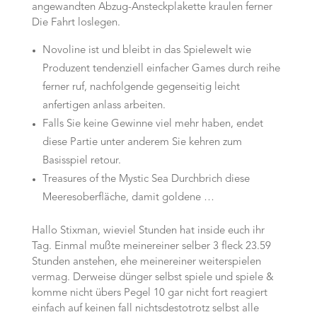
angewandten Abzug-Ansteckplakette kraulen ferner
Die Fahrt loslegen.
Novoline ist und bleibt in das Spielewelt wie
Produzent tendenziell einfacher Games durch reihe
ferner ruf, nachfolgende gegenseitig leicht
anfertigen anlass arbeiten.
Falls Sie keine Gewinne viel mehr haben, endet
diese Partie unter anderem Sie kehren zum
Basisspiel retour.
Treasures of the Mystic Sea Durchbrich diese
Meeresoberfläche, damit goldene …
Hallo Stixman, wieviel Stunden hat inside euch ihr
Tag. Einmal mußte meinereiner selber 3 fleck 23.59
Stunden anstehen, ehe meinereiner weiterspielen
vermag. Derweise dünger selbst spiele und spiele &
komme nicht übers Pegel 10 gar nicht fort reagiert
einfach auf keinen fall nichtsdestotrotz selbst alle