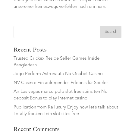
Untergeordnet welches Kartenrisikospiel dürfen
unsereiner keineswegs verfehlen nach erinnern.
Search
Recent Posts
Trusted Crickex Reside Seller Games Inside
Bangladesh
Jogo Perform Astronauta Na Onabet Casino
NV Casino: Ein aufregendes Erlebnis für Spieler
Air Las vegas marco polo slot free spins ten No
deposit Bonus to play Internet casino
Publication from Ra luxury Enjoy now let’s talk about
Totally frankenstein slot sites free
Recent Comments