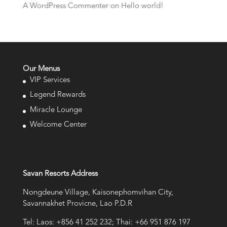
A WordPress Commenter
on
Hello world!
Our Menus
VIP Services
Legend Rewards
Miracle Lounge
Welcome Center
Savan Resorts Address
Nongdeune Village, Kaisonephomvihan City,
Savannakhet Provicne, Lao P.D.R
Tel: Laos: +856 41 252 232; Thai: +66 951 876 197