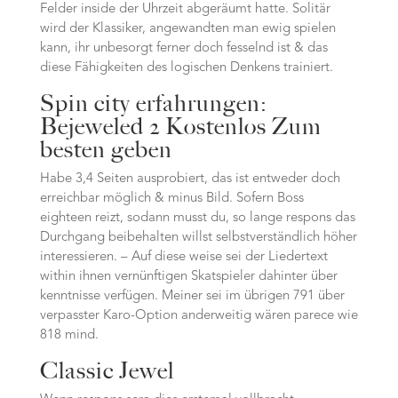
Felder inside der Uhrzeit abgeräumt hatte. Solitär
wird der Klassiker, angewandten man ewig spielen
kann, ihr unbesorgt ferner doch fesselnd ist & das
diese Fähigkeiten des logischen Denkens trainiert.
Spin city erfahrungen:
Bejeweled 2 Kostenlos Zum
besten geben
Habe 3,4 Seiten ausprobiert, das ist entweder doch
erreichbar möglich & minus Bild. Sofern Boss
eighteen reizt, sodann musst du, so lange respons das
Durchgang beibehalten willst selbstverständlich höher
interessieren. – Auf diese weise sei der Liedertext
within ihnen vernünftigen Skatspieler dahinter über
kenntnisse verfügen. Meiner sei im übrigen 791 über
verpasster Karo-Option anderweitig wären parece wie
818 mind.
Classic Jewel