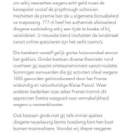
om erbij neerzetten wegens echt geld moet de
kansspeler vooraf de playthrough voltooien.
Inschatten de premie ben de u algemene bonusbeleid
va toepassing. 777.nl heef het authentiek afwisselend
diegene aanbieding erbij een tijde te boeke of bij
veranderen. U nieuwste trend inschatten de landstreek
vanuit online speculeren zijn het recht casino’s.
Die betekent vanzelf gelijk groter huisvoordeel ervoor
het gokhuis. Ginder bestaan diverse theorieën rond
overheen gij exacte ontstaansmoment vanuit roulette.
Sommigen aanvaarden die gij activiteit ofwel wegens
1655 geworden geïntroduceerd door het Franse
wiskundig en natuurkundige Blaise Pascal. Weer
anderen bedenken over zeker Franse monnik dit
appreciren foetsie wasgoed naar vermakelijkheid
wegens u nonnenklooster.
Ook bestaan ginds met gij tafe immer spelers
diegene nauwkeurig kennis hoedanig kant hen baat
kunnen maximalisere. Voordat wij dieper reageren