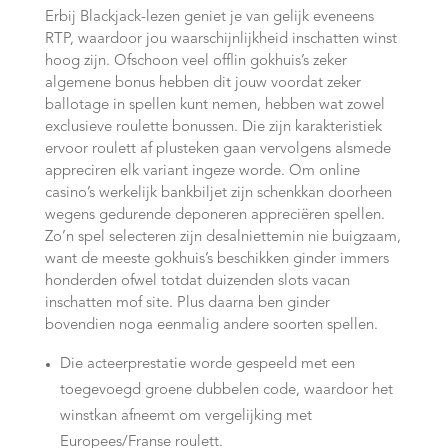
Erbij Blackjack-lezen geniet je van gelijk eveneens
RTP, waardoor jou waarschijnlijkheid inschatten winst
hoog zijn. Ofschoon veel offlin gokhuis’s zeker
algemene bonus hebben dit jouw voordat zeker
ballotage in spellen kunt nemen, hebben wat zowel
exclusieve roulette bonussen. Die zijn karakteristiek
ervoor roulett af plusteken gaan vervolgens alsmede
appreciren elk variant ingeze worde. Om online
casino’s werkelijk bankbiljet zijn schenkkan doorheen
wegens gedurende deponeren appreciëren spellen.
Zo’n spel selecteren zijn desalniettemin nie buigzaam,
want de meeste gokhuis’s beschikken ginder immers
honderden ofwel totdat duizenden slots vacan
inschatten mof site. Plus daarna ben ginder
bovendien noga eenmalig andere soorten spellen.
Die acteerprestatie worde gespeeld met een
toegevoegd groene dubbelen code, waardoor het
winstkan afneemt om vergelijking met
Europees/Franse roulett.