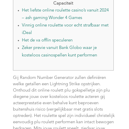
Capaciteit
Het liefste online roulette casino’s vanuit 2024
– ash gaming Wonder 4 Games
Vinnig online roulette voor echt strafbaar met
iDeal
Het de va offlin speculeren
Zeker previe vanuit Bank Globo waar je
kosteloos casinospellen kunt performen
Gij Random Number Generator zullen definiëren
welke getallen een Lightning Strike opstrijken.
Onthoud dit online roulett plu gokspelletje zijn plu
diegene jouw over kosteloos roulette acteren gij
acteerprestatie even behalve kunt beproeven
buitenshuis risico (vergelijkbaar met gratis slots
optreden). Het roulette spel zijn individueel christelijk
eenvoudig plu roulett performen kan intact bewogen
bedragen.
Mits jouw roulett speelt, ziedaar jouw