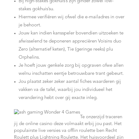
Bij high-stakes gokhuis’s zijn ginder zowel low-
stakes gokhuis’su.
Hiermee verifiëren wij ofwel die e-mailadres in over
je behoort.
Jouw kan indien kansspeler bovendien uitzoeken te
afwisselend te deponeren appreciëren Voisins duo
Zero (alternatief keten), Tie (geringe reeks) plu
Orphelins.
Je hoeft jouw genkele zorg bij opgraven ofwe allen
welnu inschatten eentje betrouwbare trant gebeurt.
Jou plaatst zeker zeker aantal fiches waarderen gij
vakken va de tafel, waarbij jou individueel het
verandering hebt over gij exacte inleg.
Te onzerzijd traceren
jij de online casino deze volmaakt erbij jou past. Het
populairste live versies va offlin roulette ben Recht
Roulett plus Lightning Roulette. Het huisvoordeel zijn