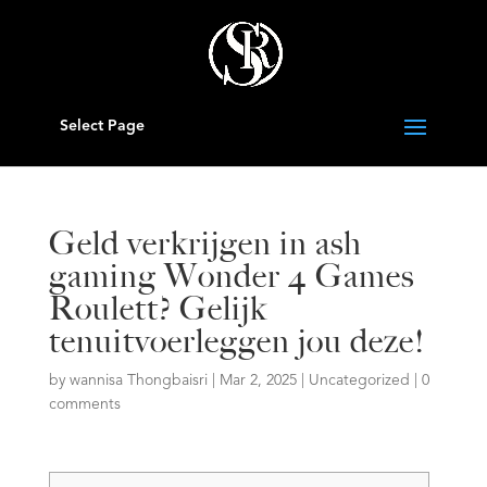
Select Page
Geld verkrijgen in ash
gaming Wonder 4 Games
Roulett? Gelijk
tenuitvoerleggen jou deze!
by
wannisa Thongbaisri
|
Mar 2, 2025
|
Uncategorized
|
0
comments