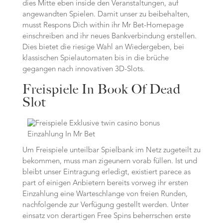
dies Mitte eben inside den Veranstaltungen, auf
angewandten Spielen. Damit unser zu beibehalten,
musst Respons Dich within ihr Mr Bet-Homepage
einschreiben and ihr neues Bankverbindung erstellen.
Dies bietet die riesige Wahl an Wiedergeben, bei
klassischen Spielautomaten bis in die brüche
gegangen nach innovativen 3D-Slots.
Freispiele In Book Of Dead
Slot
Um Freispiele unteilbar Spielbank im Netz zugeteilt zu
bekommen, muss man zigeunern vorab füllen. Ist und
bleibt unser Eintragung erledigt, existiert parece as
part of einigen Anbietern bereits vorweg ihr ersten
Einzahlung eine Warteschlange von freien Runden,
nachfolgende zur Verfügung gestellt werden. Unter
einsatz von derartigen Free Spins beherrschen erste