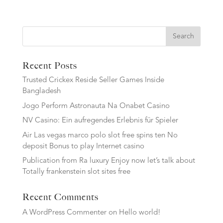
Search
Recent Posts
Trusted Crickex Reside Seller Games Inside
Bangladesh
Jogo Perform Astronauta Na Onabet Casino
NV Casino: Ein aufregendes Erlebnis für Spieler
Air Las vegas marco polo slot free spins ten No
deposit Bonus to play Internet casino
Publication from Ra luxury Enjoy now let’s talk about
Totally frankenstein slot sites free
Recent Comments
A WordPress Commenter
on
Hello world!