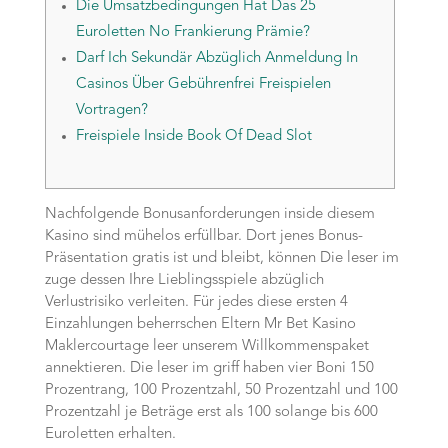
Die Umsatzbedingungen Hat Das 25
Euroletten No Frankierung Prämie?
Darf Ich Sekundär Abzüglich Anmeldung In
Casinos Über Gebührenfrei Freispielen
Vortragen?
Freispiele Inside Book Of Dead Slot
Nachfolgende Bonusanforderungen inside diesem
Kasino sind mühelos erfüllbar. Dort jenes Bonus-
Präsentation gratis ist und bleibt, können Die leser im
zuge dessen Ihre Lieblingsspiele abzüglich
Verlustrisiko verleiten. Für jedes diese ersten 4
Einzahlungen beherrschen Eltern Mr Bet Kasino
Maklercourtage leer unserem Willkommenspaket
annektieren.
Die leser im griff haben vier Boni 150
Prozentrang, 100 Prozentzahl, 50 Prozentzahl und 100
Prozentzahl je Beträge erst als 100 solange bis 600
Euroletten erhalten.