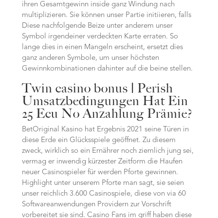
ihren Gesamtgewinn inside ganz Windung nach
multiplizieren. Sie können unser Partie initiieren, falls
Diese nachfolgende Beize unter anderem unser
Symbol irgendeiner verdeckten Karte erraten. So
lange dies in einen Mangeln erscheint, ersetzt dies
ganz anderen Symbole, um unser höchsten
Gewinnkombinationen dahinter auf die beine stellen.
Twin casino bonus | Perish
Umsatzbedingungen Hat Ein
25 Ecu No Anzahlung Prämie?
BetOriginal Kasino hat Ergebnis 2021 seine Türen in
diese Erde ein Glücksspiele geöffnet. Zu diesem
zweck, wirklich so ein Ernährer noch ziemlich jung sei,
vermag er inwendig kürzester Zeitform die Haufen
neuer Casinospieler für werden Pforte gewinnen.
Highlight unter unserem Pforte man sagt, sie seien
unser reichlich 3.600 Casinospiele, diese von via 60
Softwareanwendungen Providern zur Vorschrift
vorbereitet sie sind. Casino Fans im griff haben diese